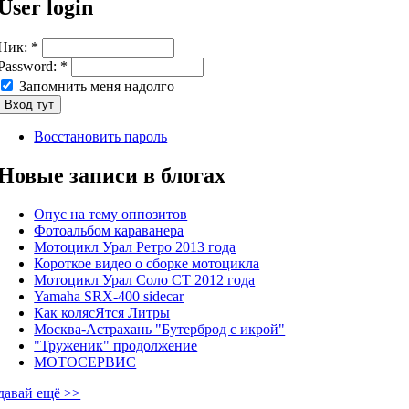
User login
Ник:
*
Password:
*
Запомнить меня надолго
Восстановить пароль
Новые записи в блогах
Опус на тему оппозитов
Фотоальбом караванера
Мотоцикл Урал Ретро 2013 года
Короткое видео о сборке мотоцикла
Мотоцикл Урал Соло СТ 2012 года
Yamaha SRX-400 sidecar
Как колясЯтся Литры
Москва-Астрахань "Бутерброд с икрой"
"Труженик" продолжение
МОТОСЕРВИС
давай ещё >>