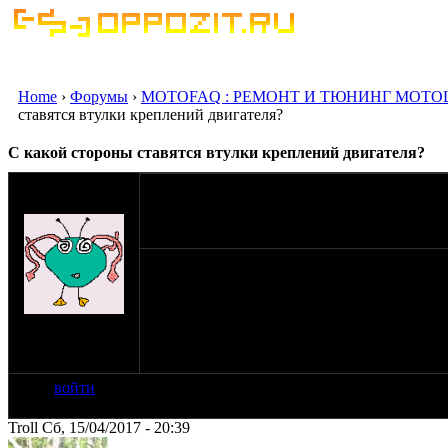
Home
›
Форумы
›
MOTOFAQ : РЕМОНТ И ТЮНИНГ МОТО
ставятся втулки креплений двигателя?
С какой стороны ставятся втулки креплений двигателя?
оппозитчик
IIIances
15-04-17 19:58
Собственно вопрос - с какой стороны ставя
по ходу движения. Или я ошибаюсь? Спасибо,
на сайте: мар-17
нахождение:
Москва
войти
Troll Сб, 15/04/2017 - 20:39