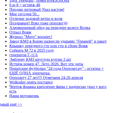
Здох Telegram , помогитеклОпОна
6 ю 8 = истрёж 48
Продам литровый Урал кастом!
Мне сегодня 50...
Отличие ходовой ретро и волк
Поздравьте! Взял тоже оппозит)))
Алюминиевый обод на переднее колесо Волка
Отрыл Вояж
Журнал "Мото" воскрес!
Завод КМЗ в Киеве разнесли ударами "Гераней" и ракет
Крышку переднего гтц или гтц в сборе Вояж
Собрать М 72 в 2025 году
генератор Г-11А
Эмблему КМЗ круглую куплю 2 шт
Истрёж номер 47. Лето 2026. Вот эти даты
Пиратские футболки "24 года Оппозит.ру" - остатки +
ЕЩЁ ОДНА допечатка.
Оппозиту 27 лет!!! Отмечаем 24-26 апреля
Wolkodav опять постарел
Чертеж флажка крепление фары с надписью урал у кого
есть
Наша мотожизнь
давай ещё >>