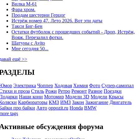
Вилка М-61
Фара хром.
Продам шестерни Герцог
Истрёж номер 47. Лето 2026. Вот эти даты
Такси Биг-Бен
Остатки футболок с прошедших событий - Дроп, Истрёж,
Вояж. Перезалил фотки.
Шатуны с Avito
Мне сегодня 50...
давай ещё >>
РАЗДЕЛЫ
Юмор
Электрика
Чоппер
Ходовая
Химия
Фото
Супер-самопал
Стихи и проза
Стиль
Рожи
Ретро
Ремонт
Разное
Поездки
Подарки
Наши кони
Мотомир
Модели 3D
Модели
Крысы
Коляски
Карбюраторы
КМЗ
ИМЗ
Закон
Зажигание
Двигатель
Байки про байки
Авто
oppozit.ru
Honda
BMW
more tags
Активные обсуждения форума