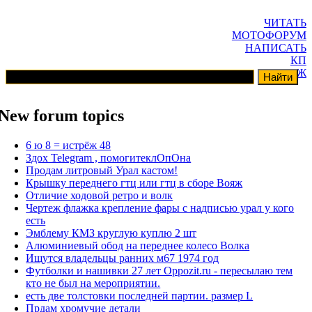
ЧИТАТЬ
МОТОФОРУМ
НАПИСАТЬ
КП
ГАРАЖ
New forum topics
6 ю 8 = истрёж 48
Здох Telegram , помогитеклОпОна
Продам литровый Урал кастом!
Крышку переднего гтц или гтц в сборе Вояж
Отличие ходовой ретро и волк
Чертеж флажка крепление фары с надписью урал у кого
есть
Эмблему КМЗ круглую куплю 2 шт
Алюминиевый обод на переднее колесо Волка
Ищутся владельцы ранних м67 1974 год
Футболки и нашивки 27 лет Oppozit.ru - пересылаю тем
кто не был на мероприятии.
есть две толстовки последней партии. размер L
Прдам хромучие детали