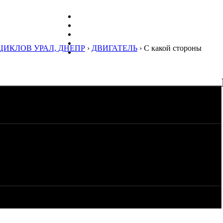
ЦИКЛОВ УРАЛ, ДНЕПР
›
ДВИГАТЕЛЬ
› С какой стороны
тся втулки креплений двигателя на шпильки? Вроде как слева
 за совет, а то сижу в холодном гараже и чешу репу :)