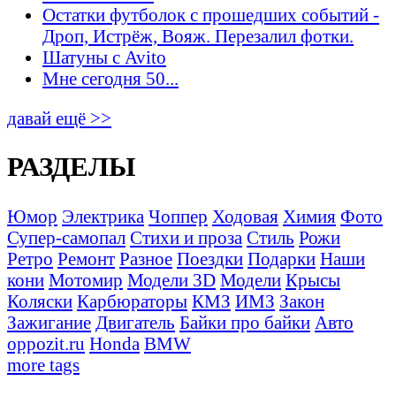
Остатки футболок с прошедших событий -
Дроп, Истрёж, Вояж. Перезалил фотки.
Шатуны с Avito
Мне сегодня 50...
давай ещё >>
РАЗДЕЛЫ
Юмор
Электрика
Чоппер
Ходовая
Химия
Фото
Супер-самопал
Стихи и проза
Стиль
Рожи
Ретро
Ремонт
Разное
Поездки
Подарки
Наши
кони
Мотомир
Модели 3D
Модели
Крысы
Коляски
Карбюраторы
КМЗ
ИМЗ
Закон
Зажигание
Двигатель
Байки про байки
Авто
oppozit.ru
Honda
BMW
more tags