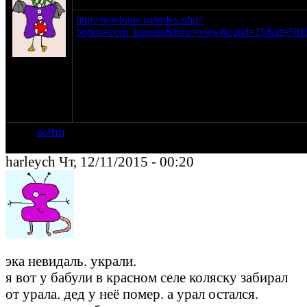
http://newbune.ru/index.php?
option=com_kunena&func=view&catid=15&id=5010
читать тут
на сайте:
фев-05
нахождение:
М О
г.Ногинск
войти
harleych Чт, 12/11/2015 - 00:20
эка невидаль. украли.
я вот у бабули в красном селе коляску забирал
от урала. дед у неё помер. а урал остался.