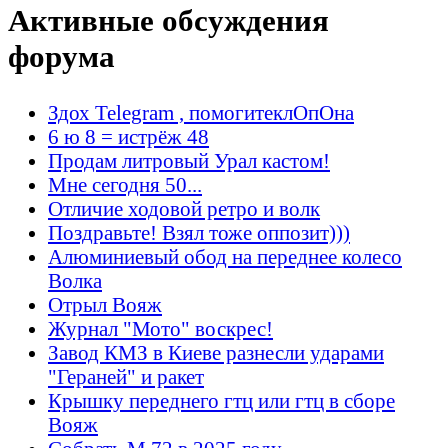
Активные обсуждения
форума
Здох Telegram , помогитеклОпОна
6 ю 8 = истрёж 48
Продам литровый Урал кастом!
Мне сегодня 50...
Отличие ходовой ретро и волк
Поздравьте! Взял тоже оппозит)))
Алюминиевый обод на переднее колесо
Волка
Отрыл Вояж
Журнал "Мото" воскрес!
Завод КМЗ в Киеве разнесли ударами
"Гераней" и ракет
Крышку переднего гтц или гтц в сборе
Вояж