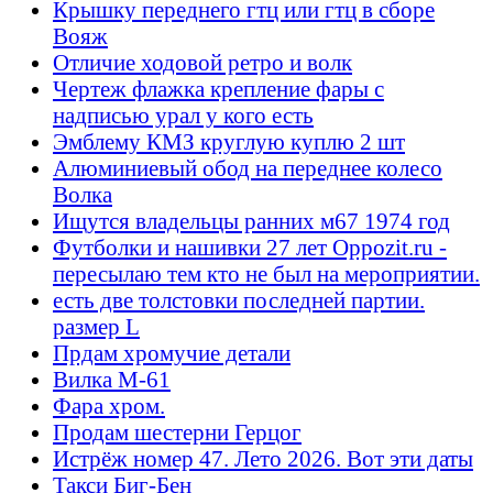
Крышку переднего гтц или гтц в сборе
Вояж
Отличие ходовой ретро и волк
Чертеж флажка крепление фары с
надписью урал у кого есть
Эмблему КМЗ круглую куплю 2 шт
Алюминиевый обод на переднее колесо
Волка
Ищутся владельцы ранних м67 1974 год
Футболки и нашивки 27 лет Oppozit.ru -
пересылаю тем кто не был на мероприятии.
есть две толстовки последней партии.
размер L
Прдам хромучие детали
Вилка М-61
Фара хром.
Продам шестерни Герцог
Истрёж номер 47. Лето 2026. Вот эти даты
Такси Биг-Бен