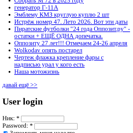
Собрать М 72 в 2025 году
генератор Г-11А
Эмблему КМЗ круглую куплю 2 шт
Истрёж номер 47. Лето 2026. Вот эти даты
Пиратские футболки "24 года Оппозит.ру" -
остатки + ЕЩЁ ОДНА допечатка.
Оппозиту 27 лет!!! Отмечаем 24-26 апреля
Wolkodav опять постарел
Чертеж флажка крепление фары с
надписью урал у кого есть
Наша мотожизнь
давай ещё >>
User login
Ник:
*
Password:
*
Запомнить меня надолго