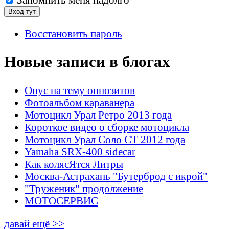
Восстановить пароль
Новые записи в блогах
Опус на тему оппозитов
Фотоальбом караванера
Мотоцикл Урал Ретро 2013 года
Короткое видео о сборке мотоцикла
Мотоцикл Урал Соло СТ 2012 года
Yamaha SRX-400 sidecar
Как колясЯтся Литры
Москва-Астрахань "Бутерброд с икрой"
"Труженик" продолжение
МОТОСЕРВИС
давай ещё >>