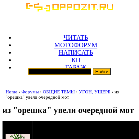
ЧИТАТЬ
МОТОФОРУМ
НАПИСАТЬ
КП
ГАРАЖ
Home
›
Форумы
›
ОБЩИЕ ТЕМЫ
›
УГОН, УЩЕРБ
› из
"орешка" увели очередной мот
из "орешка" увели очередной мот
мужчина
Dikiy_Mex
11-11-15 22:21