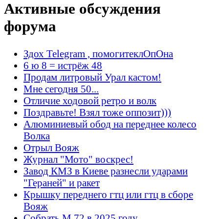
Активные обсуждения
форума
Здох Telegram , помогитеклОпОна
6 ю 8 = истрёж 48
Продам литровый Урал кастом!
Мне сегодня 50...
Отличие ходовой ретро и волк
Поздравьте! Взял тоже оппозит)))
Алюминиевый обод на переднее колесо
Волка
Отрыл Вояж
Журнал "Мото" воскрес!
Завод КМЗ в Киеве разнесли ударами
"Гераней" и ракет
Крышку переднего гтц или гтц в сборе
Вояж
Собрать М 72 в 2025 году