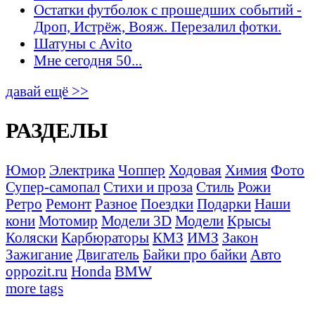
Остатки футболок с прошедших событий -
Дроп, Истрёж, Вояж. Перезалил фотки.
Шатуны с Avito
Мне сегодня 50...
давай ещё >>
РАЗДЕЛЫ
Юмор
Электрика
Чоппер
Ходовая
Химия
Фото
Супер-самопал
Стихи и проза
Стиль
Рожи
Ретро
Ремонт
Разное
Поездки
Подарки
Наши
кони
Мотомир
Модели 3D
Модели
Крысы
Коляски
Карбюраторы
КМЗ
ИМЗ
Закон
Зажигание
Двигатель
Байки про байки
Авто
oppozit.ru
Honda
BMW
more tags