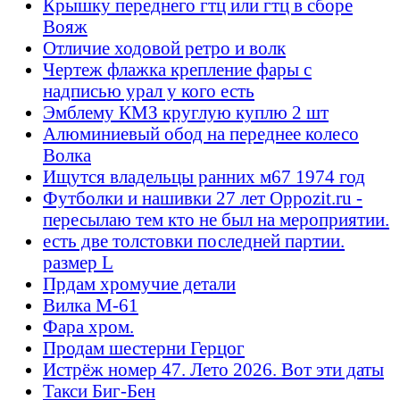
Крышку переднего гтц или гтц в сборе
Вояж
Отличие ходовой ретро и волк
Чертеж флажка крепление фары с
надписью урал у кого есть
Эмблему КМЗ круглую куплю 2 шт
Алюминиевый обод на переднее колесо
Волка
Ищутся владельцы ранних м67 1974 год
Футболки и нашивки 27 лет Oppozit.ru -
пересылаю тем кто не был на мероприятии.
есть две толстовки последней партии.
размер L
Прдам хромучие детали
Вилка М-61
Фара хром.
Продам шестерни Герцог
Истрёж номер 47. Лето 2026. Вот эти даты
Такси Биг-Бен