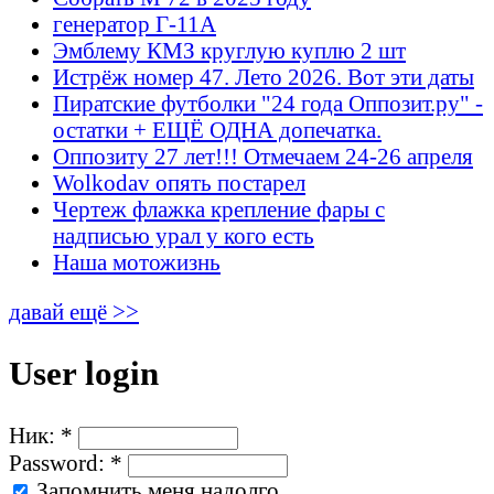
генератор Г-11А
Эмблему КМЗ круглую куплю 2 шт
Истрёж номер 47. Лето 2026. Вот эти даты
Пиратские футболки "24 года Оппозит.ру" -
остатки + ЕЩЁ ОДНА допечатка.
Оппозиту 27 лет!!! Отмечаем 24-26 апреля
Wolkodav опять постарел
Чертеж флажка крепление фары с
надписью урал у кого есть
Наша мотожизнь
давай ещё >>
User login
Ник:
*
Password:
*
Запомнить меня надолго