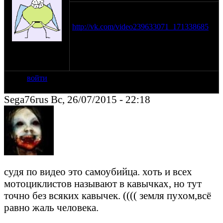
Парень не выжил, шёл около 200, словил
бардюр
http://vk.com/video239633071_171338685
на сайте: янв-14
нахождение:
Белорецк
войти
Sega76rus Вс, 26/07/2015 - 22:18
судя по видео это самоубийца. хоть и всех
мотоциклистов называют в кавычках, но тут
точно без всяких кавычек. (((( земля пухом,всё
равно жаль человека.