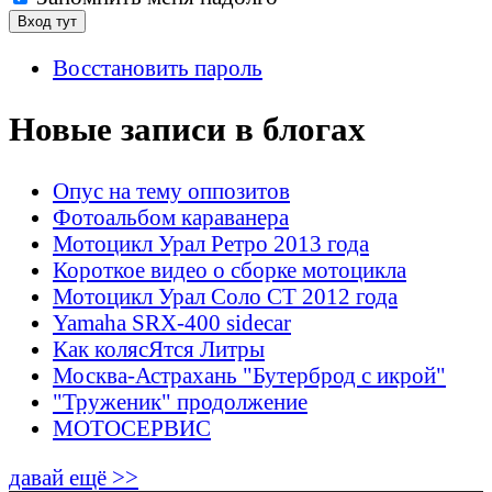
Восстановить пароль
Новые записи в блогах
Опус на тему оппозитов
Фотоальбом караванера
Мотоцикл Урал Ретро 2013 года
Короткое видео о сборке мотоцикла
Мотоцикл Урал Соло СТ 2012 года
Yamaha SRX-400 sidecar
Как колясЯтся Литры
Москва-Астрахань "Бутерброд с икрой"
"Труженик" продолжение
МОТОСЕРВИС
давай ещё >>