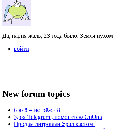
Да, парня жаль, 23 года было. Земля пухом
войти
New forum topics
6 ю 8 = истрёж 48
Здох Telegram , помогитеклОпОна
Продам литровый Урал кастом!