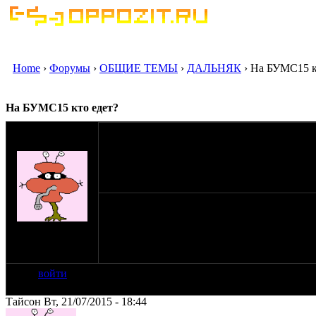
Home
›
Форумы
›
ОБЩИЕ ТЕМЫ
›
ДАЛЬНЯК
› На БУМС15 к
На БУМС15 кто едет?
оппозитчик
Тайсон
21-07-15 18:39
Собственно я еду.Буду рад увидеть чуваков с
на сайте: янв-11
нахождение:
Россия, Самара
войти
Тайсон Вт, 21/07/2015 - 18:44