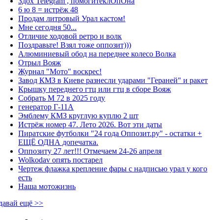
Здох Telegram , помогитеклОпОна
6 ю 8 = истрёж 48
Продам литровый Урал кастом!
Мне сегодня 50...
Отличие ходовой ретро и волк
Поздравьте! Взял тоже оппозит)))
Алюминиевый обод на переднее колесо Волка
Отрыл Вояж
Журнал "Мото" воскрес!
Завод КМЗ в Киеве разнесли ударами "Гераней" и ракет
Крышку переднего гтц или гтц в сборе Вояж
Собрать М 72 в 2025 году
генератор Г-11А
Эмблему КМЗ круглую куплю 2 шт
Истрёж номер 47. Лето 2026. Вот эти даты
Пиратские футболки "24 года Оппозит.ру" - остатки +
ЕЩЁ ОДНА допечатка.
Оппозиту 27 лет!!! Отмечаем 24-26 апреля
Wolkodav опять постарел
Чертеж флажка крепление фары с надписью урал у кого
есть
Наша мотожизнь
давай ещё >>