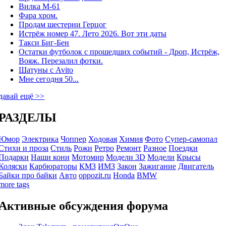
Вилка М-61
Фара хром.
Продам шестерни Герцог
Истрёж номер 47. Лето 2026. Вот эти даты
Такси Биг-Бен
Остатки футболок с прошедших событий - Дроп, Истрёж,
Вояж. Перезалил фотки.
Шатуны с Avito
Мне сегодня 50...
давай ещё >>
РАЗДЕЛЫ
Юмор
Электрика
Чоппер
Ходовая
Химия
Фото
Супер-самопал
Стихи и проза
Стиль
Рожи
Ретро
Ремонт
Разное
Поездки
Подарки
Наши кони
Мотомир
Модели 3D
Модели
Крысы
Коляски
Карбюраторы
КМЗ
ИМЗ
Закон
Зажигание
Двигатель
Байки про байки
Авто
oppozit.ru
Honda
BMW
more tags
Активные обсуждения форума