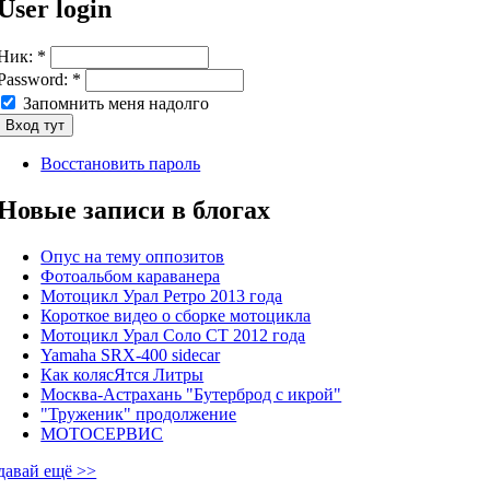
User login
Ник:
*
Password:
*
Запомнить меня надолго
Восстановить пароль
Новые записи в блогах
Опус на тему оппозитов
Фотоальбом караванера
Мотоцикл Урал Ретро 2013 года
Короткое видео о сборке мотоцикла
Мотоцикл Урал Соло СТ 2012 года
Yamaha SRX-400 sidecar
Как колясЯтся Литры
Москва-Астрахань "Бутерброд с икрой"
"Труженик" продолжение
МОТОСЕРВИС
давай ещё >>