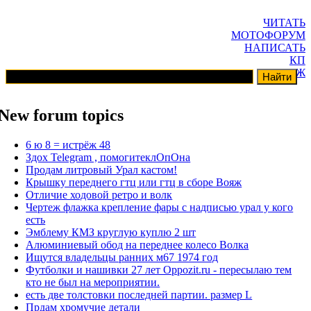
ЧИТАТЬ
МОТОФОРУМ
НАПИСАТЬ
КП
ГАРАЖ
New forum topics
6 ю 8 = истрёж 48
Здох Telegram , помогитеклОпОна
Продам литровый Урал кастом!
Крышку переднего гтц или гтц в сборе Вояж
Отличие ходовой ретро и волк
Чертеж флажка крепление фары с надписью урал у кого
есть
Эмблему КМЗ круглую куплю 2 шт
Алюминиевый обод на переднее колесо Волка
Ищутся владельцы ранних м67 1974 год
Футболки и нашивки 27 лет Oppozit.ru - пересылаю тем
кто не был на мероприятии.
есть две толстовки последней партии. размер L
Прдам хромучие детали