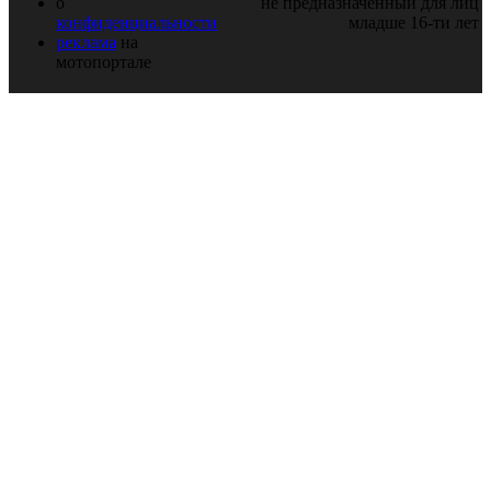
о
не предназначенный для лиц
конфиденциальности
младше 16-ти лет
реклама
на
мотопортале