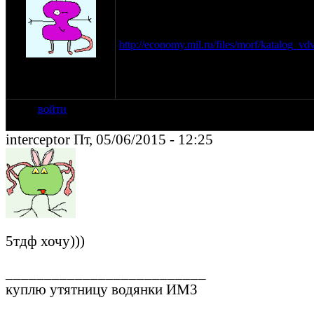
двери багажники салоны газ13-14
по газ 21-69...
из мотоциклетного много краг с пальца
http://economy.mil.ru/files/morf/katalog_v
на сайте: янв-11
не знаю как это всё работает
нахождение:
Петербург,гражданка
войти
interceptor Пт, 05/06/2015 - 12:25
5тдф хочу)))
__________________________
куплю утятницу водянки ИМЗ