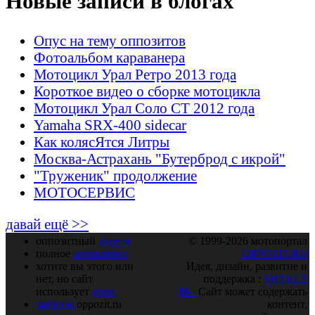
Новые записи в блогах
Опус на тему оппозитов
Фотоальбом караванера
Мотоцикл Урал Ретро 2013 года
Короткое видео о сборке мотоцикла
Мотоцикл Урал Соло СТ 2012 года
Yamaha SRX-400 sidecar
Как колясЯтся Литры
Москва-Астрахань "Бутерброд с икрой"
"Труженик" продолжение
МОТОСЕРВИС
давай ещё >>
оппозитный
форум
© 1999-2026 мотопортал
полное
оглавление
OPPOZIT.RU
хотите вы этого или
Идея, дизайн, развитие и
нет, но сайт
поддержка :
SHTRLZ
использует
куки
16+
Сайт может содержать
закрома
oppozit.ru
контент,