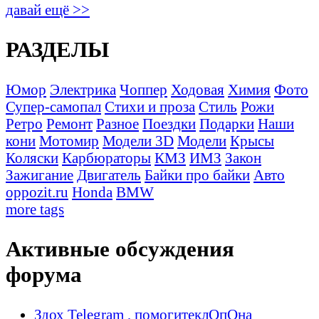
давай ещё >>
РАЗДЕЛЫ
Юмор
Электрика
Чоппер
Ходовая
Химия
Фото
Супер-самопал
Стихи и проза
Стиль
Рожи
Ретро
Ремонт
Разное
Поездки
Подарки
Наши
кони
Мотомир
Модели 3D
Модели
Крысы
Коляски
Карбюраторы
КМЗ
ИМЗ
Закон
Зажигание
Двигатель
Байки про байки
Авто
oppozit.ru
Honda
BMW
more tags
Активные обсуждения
форума
Здох Telegram , помогитеклОпОна