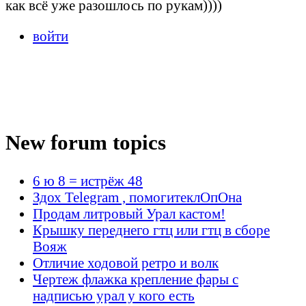
как всё уже разошлось по рукам))))
войти
New forum topics
6 ю 8 = истрёж 48
Здох Telegram , помогитеклОпОна
Продам литровый Урал кастом!
Крышку переднего гтц или гтц в сборе
Вояж
Отличие ходовой ретро и волк
Чертеж флажка крепление фары с
надписью урал у кого есть