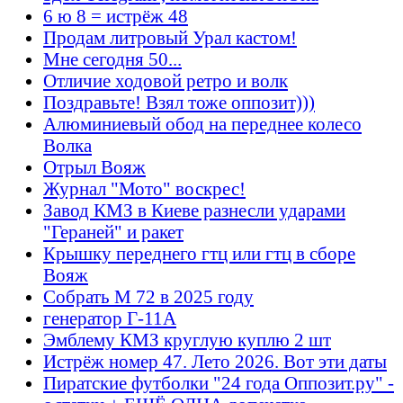
6 ю 8 = истрёж 48
Продам литровый Урал кастом!
Мне сегодня 50...
Отличие ходовой ретро и волк
Поздравьте! Взял тоже оппозит)))
Алюминиевый обод на переднее колесо
Волка
Отрыл Вояж
Журнал "Мото" воскрес!
Завод КМЗ в Киеве разнесли ударами
"Гераней" и ракет
Крышку переднего гтц или гтц в сборе
Вояж
Собрать М 72 в 2025 году
генератор Г-11А
Эмблему КМЗ круглую куплю 2 шт
Истрёж номер 47. Лето 2026. Вот эти даты
Пиратские футболки "24 года Оппозит.ру" -