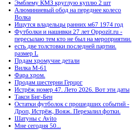
Эмблему КМЗ круглую куплю 2 шт
Алюминиевый обод на переднее колесо
Волка
Ищутся владельцы ранних м67 1974 год
Футболки и нашивки 27 лет Oppozit.ru -
пересылаю тем кто не был на мероприятии.
есть две толстовки последней партии.
размер L
Прдам хромучие детали
Вилка М-61
Фара хром.
Продам шестерни Герцог
Истрёж номер 47. Лето 2026. Вот эти даты
Такси Биг-Бен
Остатки футболок с прошедших событий -
Дроп, Истрёж, Вояж. Перезалил фотки.
Шатуны с Avito
Мне сегодня 50...