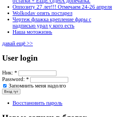
остатки + ЕЩЁ ОДНА допечатка.
Оппозиту 27 лет!!! Отмечаем 24-26 апреля
Wolkodav опять постарел
Чертеж флажка крепление фары с
надписью урал у кого есть
Наша мотожизнь
давай ещё >>
User login
Ник:
*
Password:
*
Запомнить меня надолго
Восстановить пароль