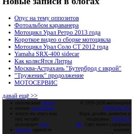
Новые записи в блогах
Опус на тему оппозитов
Фотоальбом караванера
Мотоцикл Урал Ретро 2013 года
Короткое видео о сборке мотоцикла
Мотоцикл Урал Соло СТ 2012 года
Yamaha SRX-400 sidecar
Как колясЯтся Литры
Москва-Астрахань "Бутерброд с икрой"
"Труженик" продолжение
МОТОСЕРВИС
давай ещё >>
оппозитный
форум
© 1999-2026 мотопортал
полное
оглавление
OPPOZIT.RU
хотите вы этого или
Идея, дизайн, развитие и
нет, но сайт
поддержка :
SHTRLZ
использует
куки
16+
Сайт может содержать
закрома
oppozit.ru
контент,