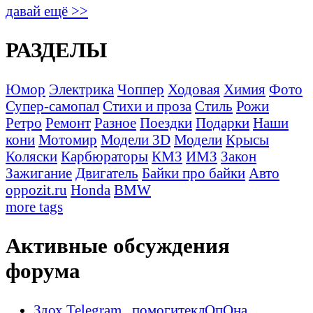
давай ещё >>
РАЗДЕЛЫ
Юмор
Электрика
Чоппер
Ходовая
Химия
Фото
Супер-самопал
Стихи и проза
Стиль
Рожи
Ретро
Ремонт
Разное
Поездки
Подарки
Наши
кони
Мотомир
Модели 3D
Модели
Крысы
Коляски
Карбюраторы
КМЗ
ИМЗ
Закон
Зажигание
Двигатель
Байки про байки
Авто
oppozit.ru
Honda
BMW
more tags
Активные обсуждения
форума
Здох Telegram , помогитеклОпОна