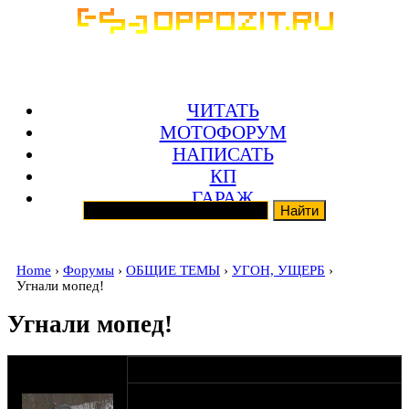
ЧИТАТЬ
МОТОФОРУМ
НАПИСАТЬ
КП
ГАРАЖ
Home
›
Форумы
›
ОБЩИЕ ТЕМЫ
›
УГОН, УЩЕРБ
›
Угнали мопед!
Угнали мопед!
оппозитчик
06-10-14 11:58
Кенгуру
Внимание!