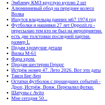
Эмблему КМЗ круглую куплю 2 шт
Алюминиевый обод на переднее колесо
Волка
Ищутся владельцы ранних м67 1974 год
Футболки и нашивки 27 лет Oppozit.ru -
пересылаю тем кто не был на мероприятии.
есть две толстовки последней партии.
размер L
Прдам хромучие детали
Вилка М-61
Фара хром.
Продам шестерни Герцог
Истрёж номер 47. Лето 2026. Вот эти даты
Такси Биг-Бен
Остатки футболок с прошедших событий -
Дроп, Истрёж, Вояж. Перезалил фотки.
Шатуны с Avito
Мне сегодня 50...