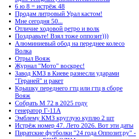
6 ю 8 = истрёж 48
Продам литровый Урал кастом!
Мне сегодня 50...
Отличие ходовой ретро и волк
Поздравьте! Взял тоже оппозит)))
Алюминиевый обод на переднее колесо
Волка
Отрыл Вояж
Журнал "Мото" воскрес!
Завод КМЗ в Киеве разнесли ударами
"Гераней" и ракет
Крышку переднего гтц или гтц в сборе
Вояж
Собрать М 72 в 2025 году
генератор Г-11А
Эмблему КМЗ круглую куплю 2 шт
Истрёж номер 47. Лето 2026. Вот эти даты
Пиратские футболки "24 года Оппозит.ру" -