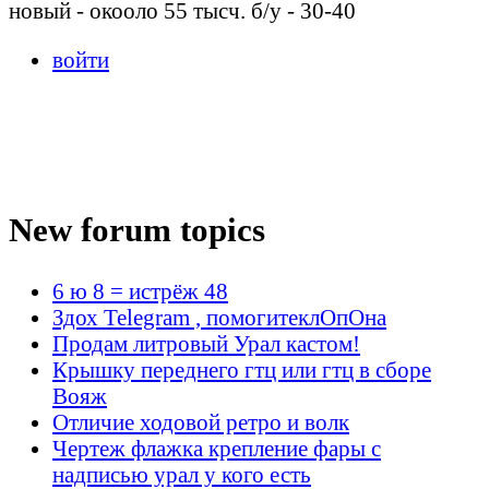
новый - окооло 55 тысч. б/у - 30-40
войти
New forum topics
6 ю 8 = истрёж 48
Здох Telegram , помогитеклОпОна
Продам литровый Урал кастом!
Крышку переднего гтц или гтц в сборе
Вояж
Отличие ходовой ретро и волк
Чертеж флажка крепление фары с
надписью урал у кого есть