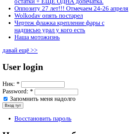
остатки + ЕЩЁ ОДНА допечатка.
Оппозиту 27 лет!!! Отмечаем 24-26 апреля
Wolkodav опять постарел
Чертеж флажка крепление фары с
надписью урал у кого есть
Наша мотожизнь
давай ещё >>
User login
Ник:
*
Password:
*
Запомнить меня надолго
Восстановить пароль