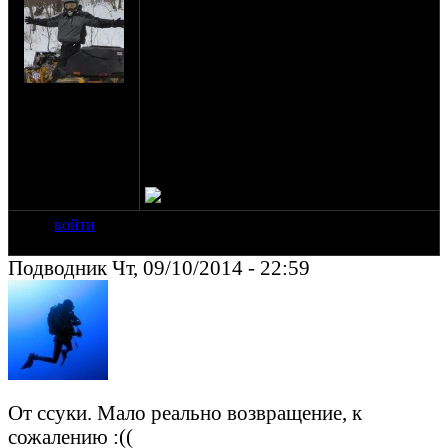
Угнан мопед.
Рэйсер Магнум
Красный
Пробег 700 км всего.
на сайте: сен-03
Угнан с 3-го на 4-е в период с 23-00 до
нахождение:
03-30 с ул.Мичурина 29 г.Химки.
Москва
Репост приветствуется.
Найти бы уродов, да ввалить по шапкам.
войти
Подводник Чт, 09/10/2014 - 22:59
От ссуки. Мало реально возвращение, к
сожалению :((