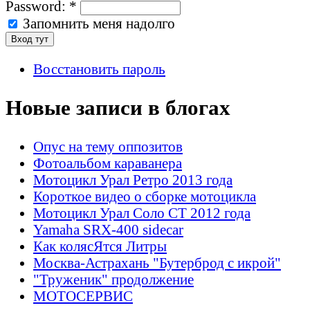
Password:
*
Запомнить меня надолго
Восстановить пароль
Новые записи в блогах
Опус на тему оппозитов
Фотоальбом караванера
Мотоцикл Урал Ретро 2013 года
Короткое видео о сборке мотоцикла
Мотоцикл Урал Соло СТ 2012 года
Yamaha SRX-400 sidecar
Как колясЯтся Литры
Москва-Астрахань "Бутерброд с икрой"
"Труженик" продолжение
МОТОСЕРВИС