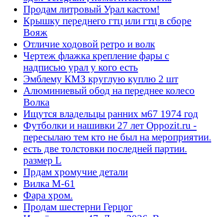
Продам литровый Урал кастом!
Крышку переднего гтц или гтц в сборе
Вояж
Отличие ходовой ретро и волк
Чертеж флажка крепление фары с
надписью урал у кого есть
Эмблему КМЗ круглую куплю 2 шт
Алюминиевый обод на переднее колесо
Волка
Ищутся владельцы ранних м67 1974 год
Футболки и нашивки 27 лет Oppozit.ru -
пересылаю тем кто не был на мероприятии.
есть две толстовки последней партии.
размер L
Прдам хромучие детали
Вилка М-61
Фара хром.
Продам шестерни Герцог