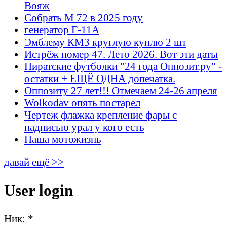
Вояж
Собрать М 72 в 2025 году
генератор Г-11А
Эмблему КМЗ круглую куплю 2 шт
Истрёж номер 47. Лето 2026. Вот эти даты
Пиратские футболки "24 года Оппозит.ру" -
остатки + ЕЩЁ ОДНА допечатка.
Оппозиту 27 лет!!! Отмечаем 24-26 апреля
Wolkodav опять постарел
Чертеж флажка крепление фары с
надписью урал у кого есть
Наша мотожизнь
давай ещё >>
User login
Ник:
*