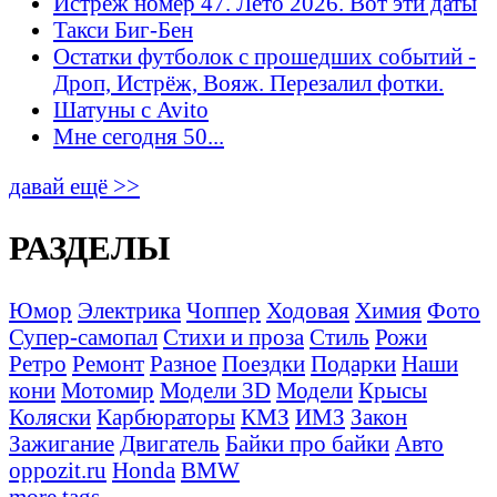
Истрёж номер 47. Лето 2026. Вот эти даты
Такси Биг-Бен
Остатки футболок с прошедших событий -
Дроп, Истрёж, Вояж. Перезалил фотки.
Шатуны с Avito
Мне сегодня 50...
давай ещё >>
РАЗДЕЛЫ
Юмор
Электрика
Чоппер
Ходовая
Химия
Фото
Супер-самопал
Стихи и проза
Стиль
Рожи
Ретро
Ремонт
Разное
Поездки
Подарки
Наши
кони
Мотомир
Модели 3D
Модели
Крысы
Коляски
Карбюраторы
КМЗ
ИМЗ
Закон
Зажигание
Двигатель
Байки про байки
Авто
oppozit.ru
Honda
BMW
more tags