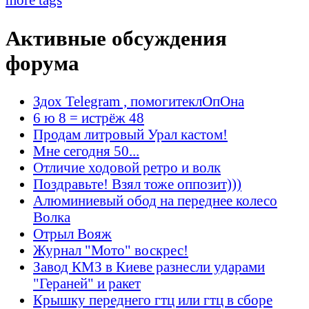
Активные обсуждения
форума
Здох Telegram , помогитеклОпОна
6 ю 8 = истрёж 48
Продам литровый Урал кастом!
Мне сегодня 50...
Отличие ходовой ретро и волк
Поздравьте! Взял тоже оппозит)))
Алюминиевый обод на переднее колесо
Волка
Отрыл Вояж
Журнал "Мото" воскрес!
Завод КМЗ в Киеве разнесли ударами
"Гераней" и ракет
Крышку переднего гтц или гтц в сборе