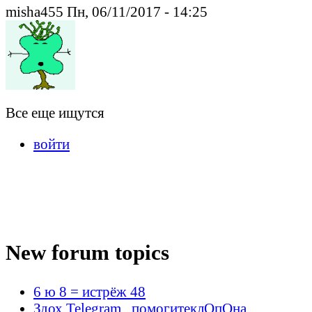
misha455 Пн, 06/11/2017 - 14:25
Все еще ищутся
войти
New forum topics
6 ю 8 = истрёж 48
Здох Telegram , помогитеклОпОна