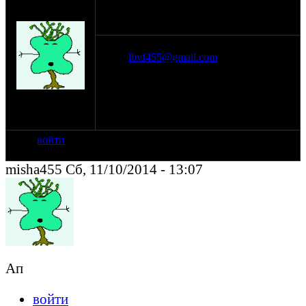
оппозитчик
22-03-14 18:44
misha455
Только живые легко переоформляемые
почта
lbvf455@gmail.com
сот
89209666691 город Рязань
на сайте: фев-14
нахождение:
Рязань
войти
misha455 Сб, 11/10/2014 - 13:07
Ап
войти