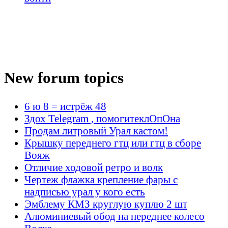
New forum topics
6 ю 8 = истрёж 48
Здох Telegram , помогитеклОпОна
Продам литровый Урал кастом!
Крышку переднего гтц или гтц в сборе
Вояж
Отличие ходовой ретро и волк
Чертеж флажка крепление фары с
надписью урал у кого есть
Эмблему КМЗ круглую куплю 2 шт
Алюминиевый обод на переднее колесо