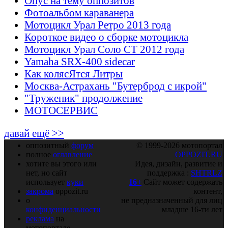
Опус на тему оппозитов
Фотоальбом караванера
Мотоцикл Урал Ретро 2013 года
Короткое видео о сборке мотоцикла
Мотоцикл Урал Соло СТ 2012 года
Yamaha SRX-400 sidecar
Как колясЯтся Литры
Москва-Астрахань "Бутерброд с икрой"
"Труженик" продолжение
МОТОСЕРВИС
давай ещё >>
оппозитный
форум
© 1999-2026 мотопортал
полное
оглавление
OPPOZIT.RU
хотите вы этого или
Идея, дизайн, развитие и
нет, но сайт
поддержка :
SHTRLZ
использует
куки
16+
Сайт может содержать
закрома
oppozit.ru
контент,
о
не предназначенный для лиц
конфиденциальности
младше 16-ти лет
реклама
на
мотопортале