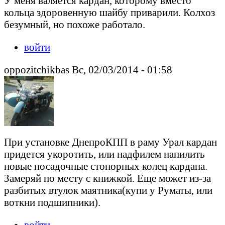
У меня валяется кардан, которому вместо
кольца здоровенную шайбу приварили. Колхоз
безумный, но похоже работало.
войти
oppozitchikbas Вс, 02/03/2014 - 01:58
При установке ДнепроКПП в раму Урал кардан
придется укоротить, или надфилем напилить
новые посадочные стопорных колец кардана.
Замеряй по месту с книжкой. Еще может из-за
разбитых втулок маятника(купи у Руматы, или
воткни подшипники).
войти