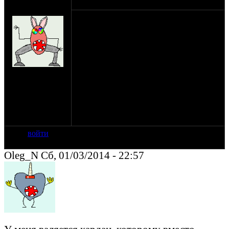
оппозитчик
01-03-14 22:08
motor4ik
Собственно такая проблема , на Соло
установлен днепроКПП, кардан тоже
днепр , так вот как его я кольцами не
регулировал постоянно срезает кольца
эти и выворачивает муфту , немного
обварил шлицы на месте кольца , так
на сайте: авг-08
отъездил сезон с ижовой (3.75) резиной ,
нахождение:
щас поставил 4.10 покрышку и вал
Оренбург
задевает в одном месте т.е. не поджимает
резиновую муфту и из-за её кривизны
гуляет как попало .
Кто как посоветует сделать ?
войти
Oleg_N Сб, 01/03/2014 - 22:57