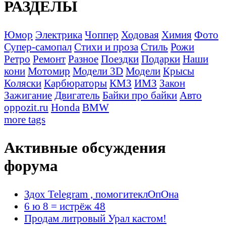
РАЗДЕЛЫ
Юмор
Электрика
Чоппер
Ходовая
Химия
Фото
Супер-самопал
Стихи и проза
Стиль
Рожи
Ретро
Ремонт
Разное
Поездки
Подарки
Наши
кони
Мотомир
Модели 3D
Модели
Крысы
Коляски
Карбюраторы
КМЗ
ИМЗ
Закон
Зажигание
Двигатель
Байки про байки
Авто
oppozit.ru
Honda
BMW
more tags
Активные обсуждения
форума
Здох Telegram , помогитеклОпОна
6 ю 8 = истрёж 48
Продам литровый Урал кастом!