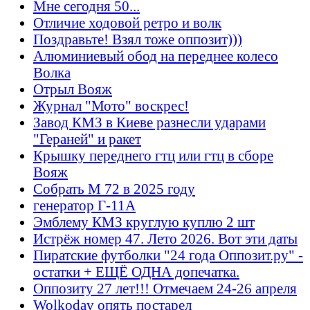
Мне сегодня 50...
Отличие ходовой ретро и волк
Поздравьте! Взял тоже оппозит)))
Алюминиевый обод на переднее колесо
Волка
Отрыл Вояж
Журнал "Мото" воскрес!
Завод КМЗ в Киеве разнесли ударами
"Гераней" и ракет
Крышку переднего гтц или гтц в сборе
Вояж
Собрать М 72 в 2025 году
генератор Г-11А
Эмблему КМЗ круглую куплю 2 шт
Истрёж номер 47. Лето 2026. Вот эти даты
Пиратские футболки "24 года Оппозит.ру" -
остатки + ЕЩЁ ОДНА допечатка.
Оппозиту 27 лет!!! Отмечаем 24-26 апреля
Wolkodav опять постарел