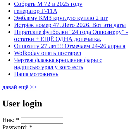
Собрать М 72 в 2025 году
генератор Г-11А
Эмблему КМЗ круглую куплю 2 шт
Истрёж номер 47. Лето 2026. Вот эти даты
Пиратские футболки "24 года Оппозит.ру" -
остатки + ЕЩЁ ОДНА допечатка.
Оппозиту 27 лет!!! Отмечаем 24-26 апреля
Wolkodav опять постарел
Чертеж флажка крепление фары с
надписью урал у кого есть
Наша мотожизнь
давай ещё >>
User login
Ник:
*
Password:
*