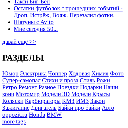
Такси Биг-Бен
Остатки футболок с прошедших событий -
Дроп, Истрёж, Вояж. Перезалил фотки.
Шатуны с Avito
Мне сегодня 50...
давай ещё >>
РАЗДЕЛЫ
Юмор
Электрика
Чоппер
Ходовая
Химия
Фото
Супер-самопал
Стихи и проза
Стиль
Рожи
Ретро
Ремонт
Разное
Поездки
Подарки
Наши
кони
Мотомир
Модели 3D
Модели
Крысы
Коляски
Карбюраторы
КМЗ
ИМЗ
Закон
Зажигание
Двигатель
Байки про байки
Авто
oppozit.ru
Honda
BMW
more tags