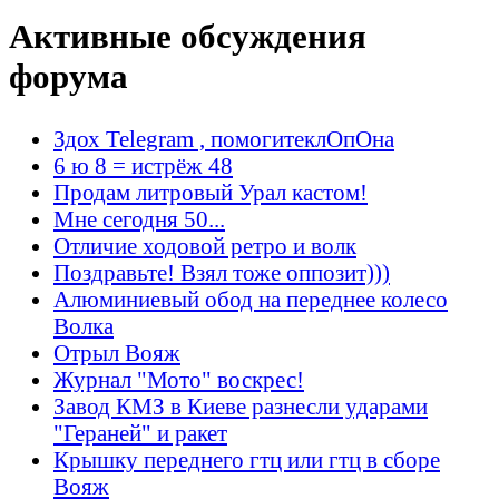
Активные обсуждения
форума
Здох Telegram , помогитеклОпОна
6 ю 8 = истрёж 48
Продам литровый Урал кастом!
Мне сегодня 50...
Отличие ходовой ретро и волк
Поздравьте! Взял тоже оппозит)))
Алюминиевый обод на переднее колесо
Волка
Отрыл Вояж
Журнал "Мото" воскрес!
Завод КМЗ в Киеве разнесли ударами
"Гераней" и ракет
Крышку переднего гтц или гтц в сборе
Вояж