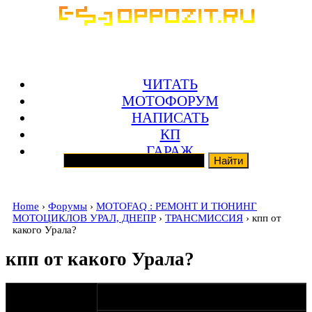
ЧИТАТЬ
МОТОФОРУМ
НАПИСАТЬ
КП
ГАРАЖ
Home
›
Форумы
›
MOTOFAQ : РЕМОНТ И ТЮНИНГ
МОТОЦИКЛОВ УРАЛ, ДНЕПР
›
ТРАНСМИССИЯ
› кпп от
какого Урала?
кпп от какого Урала?
оппозитчик
28-12-13 20:46
solo1981