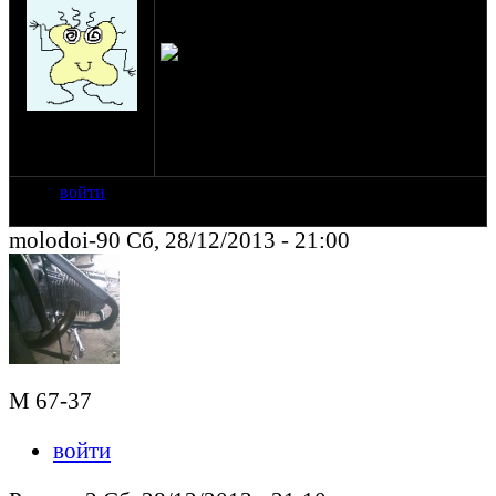
Здравствуйте!кто подскажет по номеру от
какого Урала кпп?Фото номера.
Визуально у
коробки кастрюля 90г.,но железная и кпп
без заднего хода?Спасибо.И Всех С
Наступающим!
на сайте: апр-08
нахождение:
Санкт-Петербург
войти
molodoi-90 Сб, 28/12/2013 - 21:00
М 67-37
войти