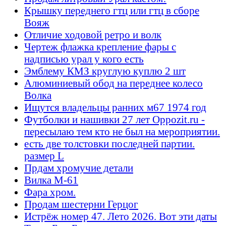
Крышку переднего гтц или гтц в сборе
Вояж
Отличие ходовой ретро и волк
Чертеж флажка крепление фары с
надписью урал у кого есть
Эмблему КМЗ круглую куплю 2 шт
Алюминиевый обод на переднее колесо
Волка
Ищутся владельцы ранних м67 1974 год
Футболки и нашивки 27 лет Oppozit.ru -
пересылаю тем кто не был на мероприятии.
есть две толстовки последней партии.
размер L
Прдам хромучие детали
Вилка М-61
Фара хром.
Продам шестерни Герцог
Истрёж номер 47. Лето 2026. Вот эти даты