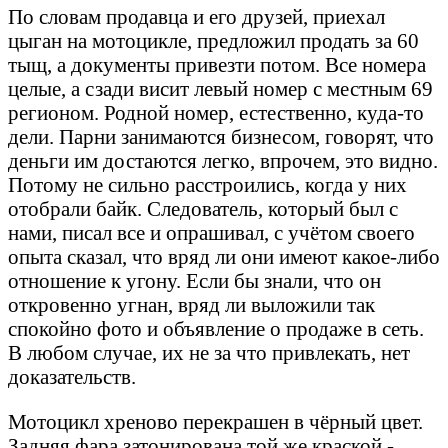
По словам продавца и его друзей, приехал
цыган на мотоцикле, предложил продать за 60
тыщ, а документы привезти потом. Все номера
целые, а сзади висит левый номер с местным 69
регионом. Родной номер, естественно, куда-то
дели. Парни занимаются бизнесом, говорят, что
деньги им достаются легко, впрочем, это видно.
Потому не сильно расстроились, когда у них
отобрали байк. Следователь, который был с
нами, писал все и опрашивал, с учётом своего
опыта сказал, что вряд ли они имеют какое-либо
отношение к угону. Если бы знали, что он
откровенно угнан, вряд ли выложили так
спокойно фото и объявление о продаже в сеть.
В любом случае, их не за что привлекать, нет
доказательств.
Мотоцикл хреново перекрашен в чёрный цвет.
Задняя фара затонирована той же краской -