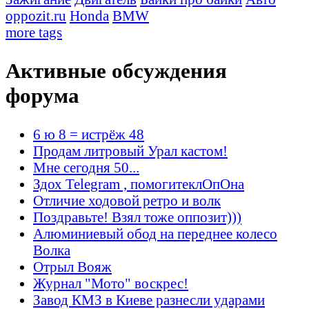
oppozit.ru
Honda
BMW
more tags
Активные обсуждения
форума
6 ю 8 = истрёж 48
Продам литровый Урал кастом!
Мне сегодня 50...
Здох Telegram , помогитеклОпОна
Отличие ходовой ретро и волк
Поздравьте! Взял тоже оппозит)))
Алюминиевый обод на переднее колесо
Волка
Отрыл Вояж
Журнал "Мото" воскрес!
Завод КМЗ в Киеве разнесли ударами