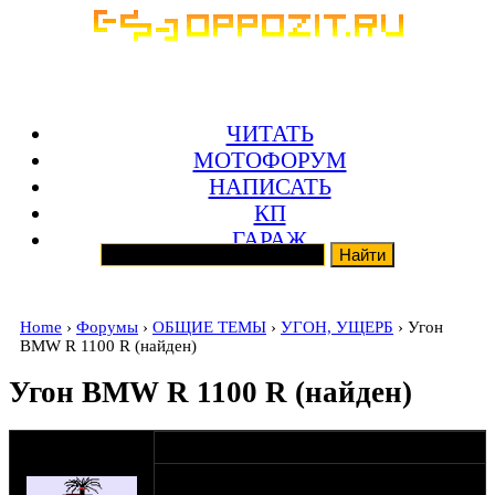
ЧИТАТЬ
МОТОФОРУМ
НАПИСАТЬ
КП
ГАРАЖ
Home
›
Форумы
›
ОБЩИЕ ТЕМЫ
›
УГОН, УЩЕРБ
› Угон
BMW R 1100 R (найден)
Угон BMW R 1100 R (найден)
оппозитчик
11-12-13 4:04
Zoxabass
БМВ R1100R 1995г Угнан в Пересвете,