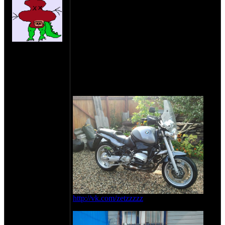
Сергиево-Посадский район московской
области в ночь с 9 на 10 декабря 2013г.
Дуги от GS, ветровик, щитки на руле,
обогрев ручек (не БМВ, ставился
отдельно), приборка и фара от моделей
на сайте: дек-10
более позднего выпуска (хромированная,
нахождение:
все приборы внутри, а не отдельные часы
Пересвет
и тахометр). Для связи 8 916 841 33 37
звонок или смс в случае недоступности
телефона. Или в контакт в личку.
http://vk.com/zetzzzzz