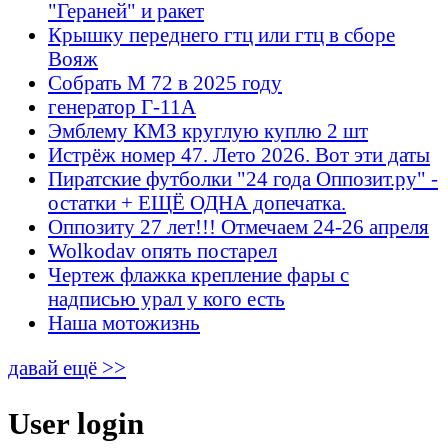
"Гераней" и ракет
Крышку переднего гтц или гтц в сборе
Вояж
Собрать М 72 в 2025 году
генератор Г-11А
Эмблему КМЗ круглую куплю 2 шт
Истрёж номер 47. Лето 2026. Вот эти даты
Пиратские футболки "24 года Оппозит.ру" -
остатки + ЕЩЁ ОДНА допечатка.
Оппозиту 27 лет!!! Отмечаем 24-26 апреля
Wolkodav опять постарел
Чертеж флажка крепление фары с
надписью урал у кого есть
Наша мотожизнь
давай ещё >>
User login