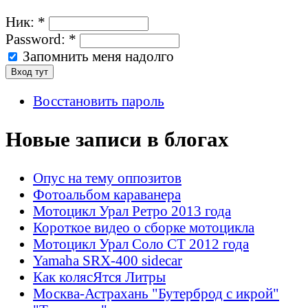
Ник:
*
Password:
*
Запомнить меня надолго
Восстановить пароль
Новые записи в блогах
Опус на тему оппозитов
Фотоальбом караванера
Мотоцикл Урал Ретро 2013 года
Короткое видео о сборке мотоцикла
Мотоцикл Урал Соло СТ 2012 года
Yamaha SRX-400 sidecar
Как колясЯтся Литры
Москва-Астрахань "Бутерброд с икрой"