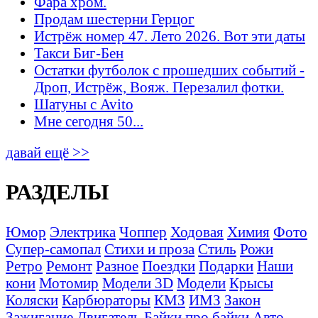
Фара хром.
Продам шестерни Герцог
Истрёж номер 47. Лето 2026. Вот эти даты
Такси Биг-Бен
Остатки футболок с прошедших событий -
Дроп, Истрёж, Вояж. Перезалил фотки.
Шатуны с Avito
Мне сегодня 50...
давай ещё >>
РАЗДЕЛЫ
Юмор
Электрика
Чоппер
Ходовая
Химия
Фото
Супер-самопал
Стихи и проза
Стиль
Рожи
Ретро
Ремонт
Разное
Поездки
Подарки
Наши
кони
Мотомир
Модели 3D
Модели
Крысы
Коляски
Карбюраторы
КМЗ
ИМЗ
Закон
Зажигание
Двигатель
Байки про байки
Авто