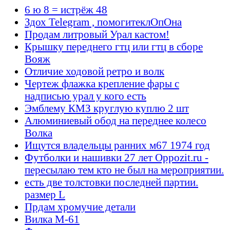
6 ю 8 = истрёж 48
Здох Telegram , помогитеклОпОна
Продам литровый Урал кастом!
Крышку переднего гтц или гтц в сборе
Вояж
Отличие ходовой ретро и волк
Чертеж флажка крепление фары с
надписью урал у кого есть
Эмблему КМЗ круглую куплю 2 шт
Алюминиевый обод на переднее колесо
Волка
Ищутся владельцы ранних м67 1974 год
Футболки и нашивки 27 лет Oppozit.ru -
пересылаю тем кто не был на мероприятии.
есть две толстовки последней партии.
размер L
Прдам хромучие детали
Вилка М-61