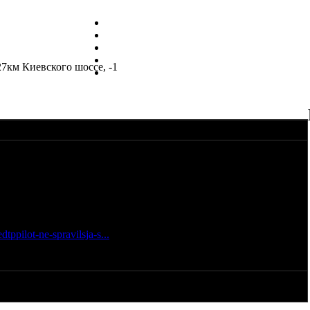
7км Киевского шоссе, -1
скорая помощь, рядом лежал мотоцикл Днепр, без номеров,
т лежал рядом накрыт! Второй в скорой, валялась ещё куртка
! Куда делся хз! Никто нечего не видел! Без шлемов, без
tppilot-ne-spravilsja-s...