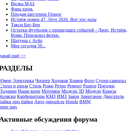
Вилка М-61
Фара хром.
Продам шестерни Герцог
Истрёж номер 47. Лето 2026. Вот эти даты
Такси Биг-Бен
Остатки футболок с прошедших событий - Дроп, Истрёж,
Вояж. Перезалил фотки.
Шатуны с Avito
Мне сегодня 50...
давай ещё >>
РАЗДЕЛЫ
Юмор
Электрика
Чоппер
Ходовая
Химия
Фото
Супер-самопал
Стихи и проза
Стиль
Рожи
Ретро
Ремонт
Разное
Поездки
Подарки
Наши кони
Мотомир
Модели 3D
Модели
Крысы
Коляски
Карбюраторы
КМЗ
ИМЗ
Закон
Зажигание
Двигатель
Байки про байки
Авто
oppozit.ru
Honda
BMW
more tags
Активные обсуждения форума