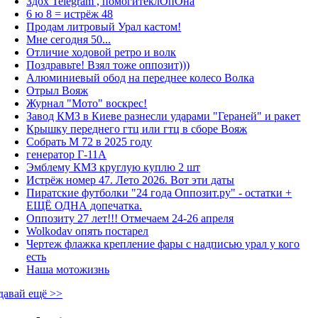
Здох Telegram , помогитеклОпОна
6 ю 8 = истрёж 48
Продам литровый Урал кастом!
Мне сегодня 50...
Отличие ходовой ретро и волк
Поздравьте! Взял тоже оппозит)))
Алюминиевый обод на переднее колесо Волка
Отрыл Вояж
Журнал "Мото" воскрес!
Завод КМЗ в Киеве разнесли ударами "Гераней" и ракет
Крышку переднего гтц или гтц в сборе Вояж
Собрать М 72 в 2025 году
генератор Г-11А
Эмблему КМЗ круглую куплю 2 шт
Истрёж номер 47. Лето 2026. Вот эти даты
Пиратские футболки "24 года Оппозит.ру" - остатки +
ЕЩЁ ОДНА допечатка.
Оппозиту 27 лет!!! Отмечаем 24-26 апреля
Wolkodav опять постарел
Чертеж флажка крепление фары с надписью урал у кого
есть
Наша мотожизнь
давай ещё >>