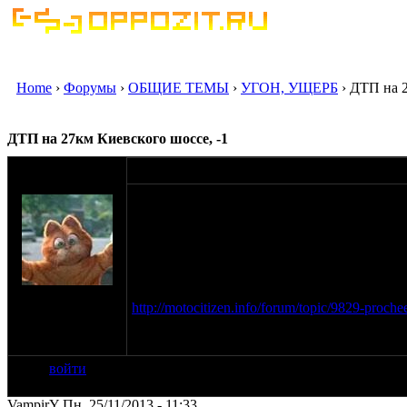
Home
›
Форумы
›
ОБЩИЕ ТЕМЫ
›
УГОН, УЩЕРБ
› ДТП на 2
ДТП на 27км Киевского шоссе, -1
оппозитчик
24-11-13 21:38
dimanche
репост с мотоситизена
"Поворот на Тц Внуково, возле BP. Стояла 
каких годов выпуска хз! Пилот или не пило
кожаная, как сказали заправщики был третий
экипа!" (с)
на сайте: сен-06
http://motocitizen.info/forum/topic/9829-procheed
нахождение:
Москва,
мало ли, может быть есть свидетели тут
м.Тимирязевская
войти
VampirY Пн, 25/11/2013 - 11:33