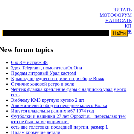
ЧИТАТЬ
МОТОФОРУМ
НАПИСАТЬ
КП
ГАРАЖ
New forum topics
6 ю 8 = истрёж 48
Здох Telegram , помогитеклОпОна
Продам литровый Урал кастом!
Крышку переднего гтц или гтц в сборе Вояж
Отличие ходовой ретро и волк
Чертеж флажка крепление фары с надписью урал у кого
есть
Эмблему КМЗ круглую куплю 2 шт
Алюминиевый обод на переднее колесо Волка
Ищутся владельцы ранних м67 1974 год
Футболки и нашивки 27 лет Oppozit.ru - пересылаю тем
кто не был на мероприятии.
есть две толстовки последней партии. размер L
Прдам хромучие детали