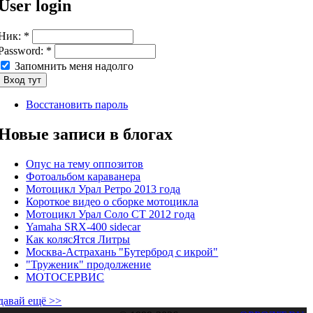
User login
Ник:
*
Password:
*
Запомнить меня надолго
Восстановить пароль
Новые записи в блогах
Опус на тему оппозитов
Фотоальбом караванера
Мотоцикл Урал Ретро 2013 года
Короткое видео о сборке мотоцикла
Мотоцикл Урал Соло СТ 2012 года
Yamaha SRX-400 sidecar
Как колясЯтся Литры
Москва-Астрахань "Бутерброд с икрой"
"Труженик" продолжение
МОТОСЕРВИС
давай ещё >>