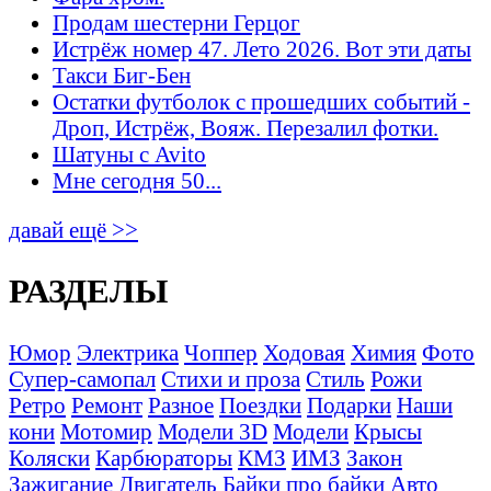
Продам шестерни Герцог
Истрёж номер 47. Лето 2026. Вот эти даты
Такси Биг-Бен
Остатки футболок с прошедших событий -
Дроп, Истрёж, Вояж. Перезалил фотки.
Шатуны с Avito
Мне сегодня 50...
давай ещё >>
РАЗДЕЛЫ
Юмор
Электрика
Чоппер
Ходовая
Химия
Фото
Супер-самопал
Стихи и проза
Стиль
Рожи
Ретро
Ремонт
Разное
Поездки
Подарки
Наши
кони
Мотомир
Модели 3D
Модели
Крысы
Коляски
Карбюраторы
КМЗ
ИМЗ
Закон
Зажигание
Двигатель
Байки про байки
Авто