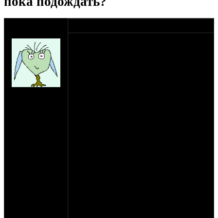
пока подождать?
оппозитчик
15-10-13 21:47
ivanesku
Восстановил урал 77 года. КПП
перебирали со знающим человеком. Но к
сожалению поставил шток грибок и тп
китайскую сыромятину, которую съело за
50 км.
В закромах нашли ссср-овское. Сняли
на сайте: сен-11
кпп, поставили обратно. Сцепление
нахождение:
работает отлично , не ведет, схватывает
Истра
на самом верху, ход штока порядка 5мм.
Но!!! При включении 1 передачи из кпп
идет хруст как будто шестерни трутся
одна о другую. При этом передачи
переключаются хорошо, а еще хруст
пропадает стоит только тронуться (даже
если снова выжать сцепление). 2-3-4
передачи при движении переключаются
хорошо и не хрустят. Но на месте если
попереключать, то ооже хрустит.
Вопрос куда копать? В поиске максимум
что нашел это идея что возможно либо