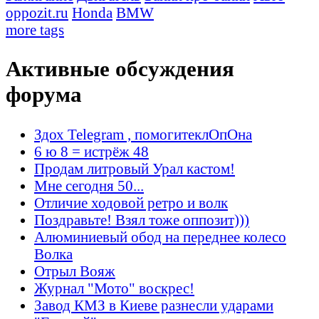
oppozit.ru
Honda
BMW
more tags
Активные обсуждения
форума
Здох Telegram , помогитеклОпОна
6 ю 8 = истрёж 48
Продам литровый Урал кастом!
Мне сегодня 50...
Отличие ходовой ретро и волк
Поздравьте! Взял тоже оппозит)))
Алюминиевый обод на переднее колесо
Волка
Отрыл Вояж
Журнал "Мото" воскрес!
Завод КМЗ в Киеве разнесли ударами