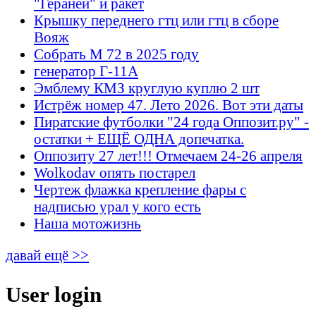
"Гераней" и ракет
Крышку переднего гтц или гтц в сборе
Вояж
Собрать М 72 в 2025 году
генератор Г-11А
Эмблему КМЗ круглую куплю 2 шт
Истрёж номер 47. Лето 2026. Вот эти даты
Пиратские футболки "24 года Оппозит.ру" -
остатки + ЕЩЁ ОДНА допечатка.
Оппозиту 27 лет!!! Отмечаем 24-26 апреля
Wolkodav опять постарел
Чертеж флажка крепление фары с
надписью урал у кого есть
Наша мотожизнь
давай ещё >>
User login