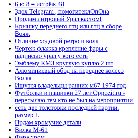
6 ю 8 = истрёж 48
Здох Telegram , помогитеклОпОна
Продам литровый Урал кастом!
Крышку переднего гтц или гтц в сборе
Вояж
Отличие ходовой ретро и волк
Чертеж флажка крепление фары с
надписью урал у кого есть
Эмблему КМЗ круглую куплю 2 шт
Алюминиевый обод на переднее колесо
Волка
Ищутся владельцы ранних м67 1974 год
Футболки и нашивки 27 лет Oppozit.ru -
пересылаю тем кто не был на мероприятии.
есть две толстовки последней партии.
размер L
Прдам хромучие детали
Вилка М-61
Фара хром.