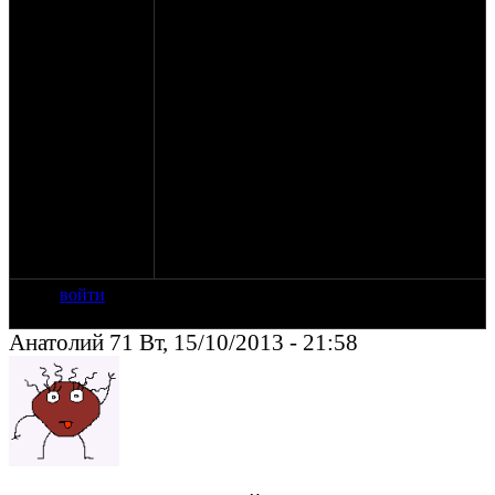
шток чуть не ровно встал либо
подшипник хрустит который у грибка.
Может ли такое быть?
Что делать лучше? Снимать КПП и
разбирать смотреть что хрустит или пока
подождать и либо само пройдет либо
хруст вылезет?
Еще раз хрустит только на выжатом
сцеплении на любой передаче пока
стоишь. Стоит тронуться хруст уходит.
Спасибо за помощь!
войти
Анатолий 71 Вт, 15/10/2013 - 21:58