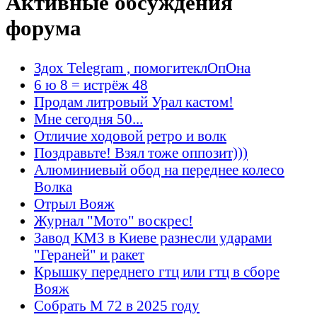
Активные обсуждения
форума
Здох Telegram , помогитеклОпОна
6 ю 8 = истрёж 48
Продам литровый Урал кастом!
Мне сегодня 50...
Отличие ходовой ретро и волк
Поздравьте! Взял тоже оппозит)))
Алюминиевый обод на переднее колесо
Волка
Отрыл Вояж
Журнал "Мото" воскрес!
Завод КМЗ в Киеве разнесли ударами
"Гераней" и ракет
Крышку переднего гтц или гтц в сборе
Вояж
Собрать М 72 в 2025 году