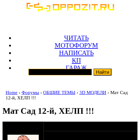
ЧИТАТЬ
МОТОФОРУМ
НАПИСАТЬ
КП
ГАРАЖ
Home
›
Форумы
›
ОБЩИЕ ТЕМЫ
›
3D МОДЕЛИ
› Мат Сад
12-й, ХЕЛП !!!
Мат Сад 12-й, ХЕЛП !!!
оппозитчик B-
03-01-13 22:51
twin
Здровынько харны хлопчики!!!