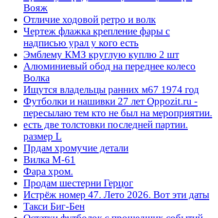
Вояж
Отличие ходовой ретро и волк
Чертеж флажка крепление фары с
надписью урал у кого есть
Эмблему КМЗ круглую куплю 2 шт
Алюминиевый обод на переднее колесо
Волка
Ищутся владельцы ранних м67 1974 год
Футболки и нашивки 27 лет Oppozit.ru -
пересылаю тем кто не был на мероприятии.
есть две толстовки последней партии.
размер L
Прдам хромучие детали
Вилка М-61
Фара хром.
Продам шестерни Герцог
Истрёж номер 47. Лето 2026. Вот эти даты
Такси Биг-Бен
Остатки футболок с прошедших событий -