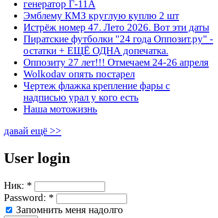
генератор Г-11А
Эмблему КМЗ круглую куплю 2 шт
Истрёж номер 47. Лето 2026. Вот эти даты
Пиратские футболки "24 года Оппозит.ру" -
остатки + ЕЩЁ ОДНА допечатка.
Оппозиту 27 лет!!! Отмечаем 24-26 апреля
Wolkodav опять постарел
Чертеж флажка крепление фары с
надписью урал у кого есть
Наша мотожизнь
давай ещё >>
User login
Ник:
*
Password:
*
Запомнить меня надолго