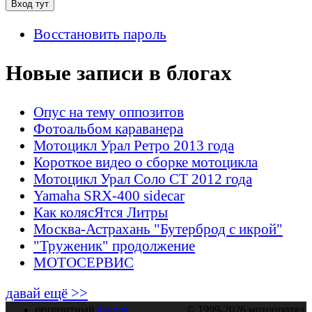
Восстановить пароль
Новые записи в блогах
Опус на тему оппозитов
Фотоальбом караванера
Мотоцикл Урал Ретро 2013 года
Короткое видео о сборке мотоцикла
Мотоцикл Урал Соло СТ 2012 года
Yamaha SRX-400 sidecar
Как колясЯтся Литры
Москва-Астрахань "Бутерброд с икрой"
"Труженик" продолжение
МОТОСЕРВИС
давай ещё >>
оппозитный
форум
© 1999-2026 мотопортал