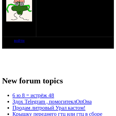
Тут такой вопрос, как убрать кракозябры
и русифицыровать полностью Мат Кад
12,
ОС: 7 , Ай кор 8 ядер/64 бита, профи под
на сайте: дек-06
ЗД (я - инженер-конструктор).
нахождение:
Сиськи наши не могут это сделать (или
СПб
не хотят ) ....
войти
New forum topics
6 ю 8 = истрёж 48
Здох Telegram , помогитеклОпОна
Продам литровый Урал кастом!
Крышку переднего гтц или гтц в сборе