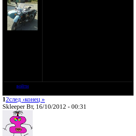
Есть идея установки электрического
мотор-колеса на коляску, на случай когда
не хватает заднего кроссового колеса,
или когда люлька увязла. Включение
должно быть с кнопки на руле, вместо
мотор-колеса можно попробовать
на сайте: мар-11
использовать автостартер с ременным
нахождение:
приводом.
Липецк
Не планируется длительное
использование(за исключением случая,
когда электромотор может быть
генератором).
Получается экстренный гибридный
привод колеса коляски.
У кого какие мысли ?
войти
1
2
след ›
конец »
Skleeper Вт, 16/10/2012 - 00:31