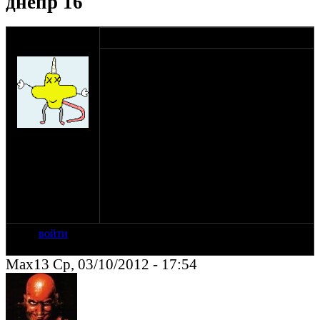
днепр 16
мужчина
03-10-12 17:06
dimon20
Всем привет. Такакя вот история, потёк
сальник редуктора коляскии,а конкретнее
куда вставляется вилка с крестовиной,
хочу всё это дело заменить но незнаю как
правильно называется сальник. Есть
книга на днепр 16, там есть 2 сальника
на сайте: июн-09
один называется сальник вилки кардана а
нахождение:
другой сальник дифференциала какой из
Белорусь г
них не знаю. Конечно проще было
Жлобин
разобрать и посмотореть , но в гараже
буду только через неделю хотелось сразу
купить и поменять. И ещё кто знает от
чего его можно заменить.
войти
Max13 Ср, 03/10/2012 - 17:54