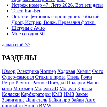
Истрёж номер 47. Лето 2026. Вот эти даты
Такси Биг-Бен
Остатки футболок с прошедших событий -
Дроп, Истрёж, Вояж. Перезалил фотки.
Шатуны с Avito
Мне сегодня 50...
давай ещё >>
РАЗДЕЛЫ
Юмор
Электрика
Чоппер
Ходовая
Химия
Фото
Супер-самопал
Стихи и проза
Стиль
Рожи
Ретро
Ремонт
Разное
Поездки
Подарки
Наши
кони
Мотомир
Модели 3D
Модели
Крысы
Коляски
Карбюраторы
КМЗ
ИМЗ
Закон
Зажигание
Двигатель
Байки про байки
Авто
oppozit.ru
Honda
BMW