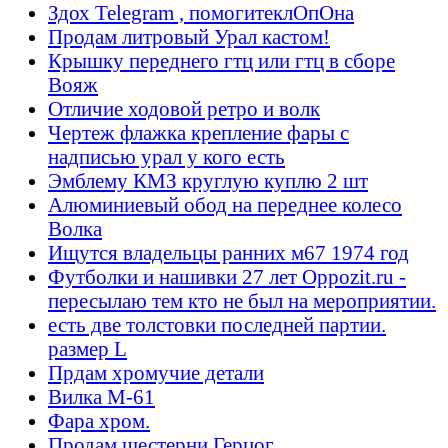
Здох Telegram , помогитеклОпОна
Продам литровый Урал кастом!
Крышку переднего гтц или гтц в сборе
Вояж
Отличие ходовой ретро и волк
Чертеж флажка крепление фары с
надписью урал у кого есть
Эмблему КМЗ круглую куплю 2 шт
Алюминиевый обод на переднее колесо
Волка
Ищутся владельцы ранних м67 1974 год
Футболки и нашивки 27 лет Oppozit.ru -
пересылаю тем кто не был на мероприятии.
есть две толстовки последней партии.
размер L
Прдам хромучие детали
Вилка М-61
Фара хром.
Продам шестерни Герцог