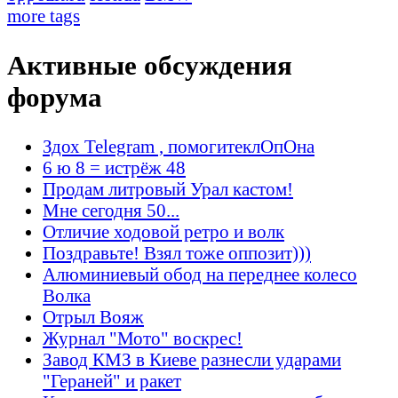
more tags
Активные обсуждения
форума
Здох Telegram , помогитеклОпОна
6 ю 8 = истрёж 48
Продам литровый Урал кастом!
Мне сегодня 50...
Отличие ходовой ретро и волк
Поздравьте! Взял тоже оппозит)))
Алюминиевый обод на переднее колесо
Волка
Отрыл Вояж
Журнал "Мото" воскрес!
Завод КМЗ в Киеве разнесли ударами
"Гераней" и ракет