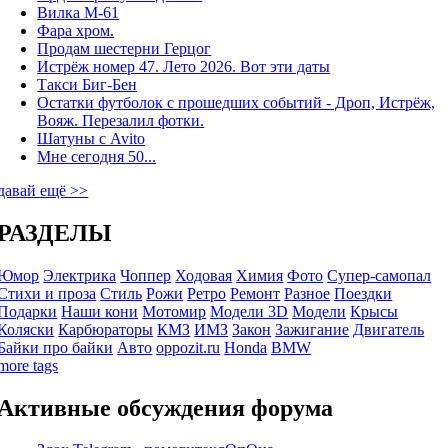
Вилка М-61
Фара хром.
Продам шестерни Герцог
Истрёж номер 47. Лето 2026. Вот эти даты
Такси Биг-Бен
Остатки футболок с прошедших событий - Дроп, Истрёж,
Вояж. Перезалил фотки.
Шатуны с Avito
Мне сегодня 50...
давай ещё >>
РАЗДЕЛЫ
Юмор
Электрика
Чоппер
Ходовая
Химия
Фото
Супер-самопал
Стихи и проза
Стиль
Рожи
Ретро
Ремонт
Разное
Поездки
Подарки
Наши кони
Мотомир
Модели 3D
Модели
Крысы
Коляски
Карбюраторы
КМЗ
ИМЗ
Закон
Зажигание
Двигатель
Байки про байки
Авто
oppozit.ru
Honda
BMW
more tags
Активные обсуждения форума