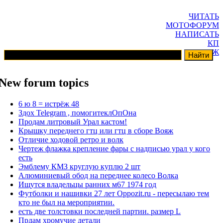
ЧИТАТЬ
МОТОФОРУМ
НАПИСАТЬ
КП
ГАРАЖ
New forum topics
6 ю 8 = истрёж 48
Здох Telegram , помогитеклОпОна
Продам литровый Урал кастом!
Крышку переднего гтц или гтц в сборе Вояж
Отличие ходовой ретро и волк
Чертеж флажка крепление фары с надписью урал у кого
есть
Эмблему КМЗ круглую куплю 2 шт
Алюминиевый обод на переднее колесо Волка
Ищутся владельцы ранних м67 1974 год
Футболки и нашивки 27 лет Oppozit.ru - пересылаю тем
кто не был на мероприятии.
есть две толстовки последней партии. размер L
Прдам хромучие детали