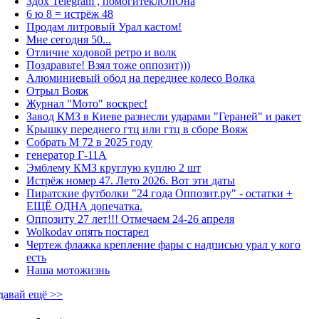
Здох Telegram , помогитеклОпОна
6 ю 8 = истрёж 48
Продам литровый Урал кастом!
Мне сегодня 50...
Отличие ходовой ретро и волк
Поздравьте! Взял тоже оппозит)))
Алюминиевый обод на переднее колесо Волка
Отрыл Вояж
Журнал "Мото" воскрес!
Завод КМЗ в Киеве разнесли ударами "Гераней" и ракет
Крышку переднего гтц или гтц в сборе Вояж
Собрать М 72 в 2025 году
генератор Г-11А
Эмблему КМЗ круглую куплю 2 шт
Истрёж номер 47. Лето 2026. Вот эти даты
Пиратские футболки "24 года Оппозит.ру" - остатки +
ЕЩЁ ОДНА допечатка.
Оппозиту 27 лет!!! Отмечаем 24-26 апреля
Wolkodav опять постарел
Чертеж флажка крепление фары с надписью урал у кого
есть
Наша мотожизнь
давай ещё >>