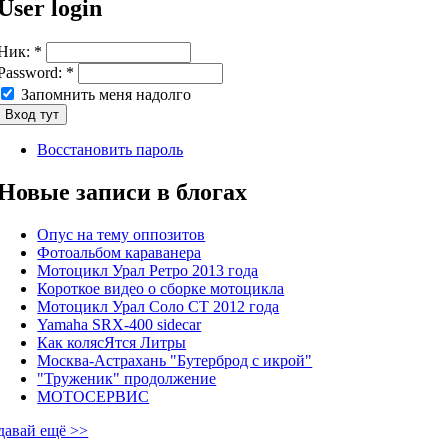
User login
Ник:
*
Password:
*
Запомнить меня надолго
Восстановить пароль
Новые записи в блогах
Опус на тему оппозитов
Фотоальбом караванера
Мотоцикл Урал Ретро 2013 года
Короткое видео о сборке мотоцикла
Мотоцикл Урал Соло СТ 2012 года
Yamaha SRX-400 sidecar
Как колясЯтся Литры
Москва-Астрахань "Бутерброд с икрой"
"Труженик" продолжение
МОТОСЕРВИС
давай ещё >>