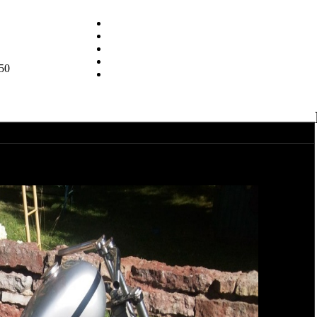
50
еварил раму.
мент
ределки=)