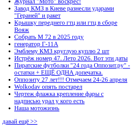
Журнал "Мото" воскрес!
Завод КМЗ в Киеве разнесли ударами
"Гераней" и ракет
Крышку переднего гтц или гтц в сборе
Вояж
Собрать М 72 в 2025 году
генератор Г-11А
Эмблему КМЗ круглую куплю 2 шт
Истрёж номер 47. Лето 2026. Вот эти даты
Пиратские футболки "24 года Оппозит.ру" -
остатки + ЕЩЁ ОДНА допечатка.
Оппозиту 27 лет!!! Отмечаем 24-26 апреля
Wolkodav опять постарел
Чертеж флажка крепление фары с
надписью урал у кого есть
Наша мотожизнь
давай ещё >>