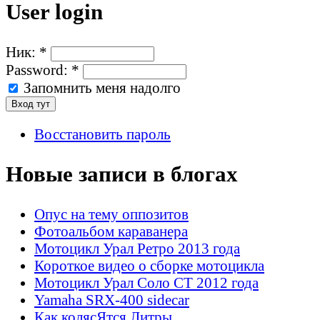
User login
Ник:
*
Password:
*
Запомнить меня надолго
Восстановить пароль
Новые записи в блогах
Опус на тему оппозитов
Фотоальбом караванера
Мотоцикл Урал Ретро 2013 года
Короткое видео о сборке мотоцикла
Мотоцикл Урал Соло СТ 2012 года
Yamaha SRX-400 sidecar
Как колясЯтся Литры