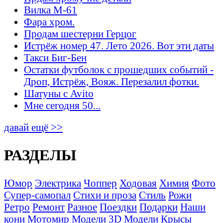
Вилка М-61
Фара хром.
Продам шестерни Герцог
Истрёж номер 47. Лето 2026. Вот эти даты
Такси Биг-Бен
Остатки футболок с прошедших событий -
Дроп, Истрёж, Вояж. Перезалил фотки.
Шатуны с Avito
Мне сегодня 50...
давай ещё >>
РАЗДЕЛЫ
Юмор
Электрика
Чоппер
Ходовая
Химия
Фото
Супер-самопал
Стихи и проза
Стиль
Рожи
Ретро
Ремонт
Разное
Поездки
Подарки
Наши
кони
Мотомир
Модели 3D
Модели
Крысы