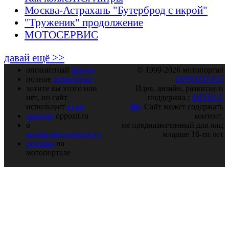
Москва-Астрахань "Бутерброд с икрой"
"Труженик" продолжение
МОТОСЕРВИС
давай ещё >>
оппозитный
форум
© 1999-2026 мотопортал
полное
оглавление
OPPOZIT.RU
хотите вы этого или
Идея, дизайн, развитие и
нет, но сайт
поддержка :
SHTRLZ
использует
куки
16+
Сайт может содержать
закрома
oppozit.ru
контент,
о
не предназначенный для лиц
конфиденциальности
младше 16-ти лет
реклама
на
мотопортале