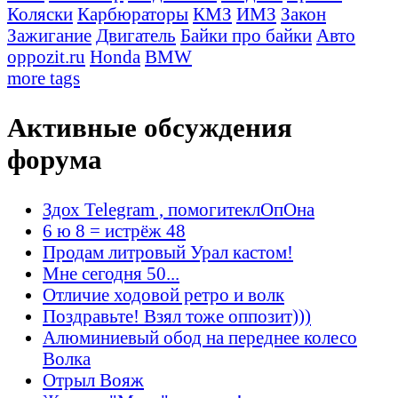
Коляски
Карбюраторы
КМЗ
ИМЗ
Закон
Зажигание
Двигатель
Байки про байки
Авто
oppozit.ru
Honda
BMW
more tags
Активные обсуждения
форума
Здох Telegram , помогитеклОпОна
6 ю 8 = истрёж 48
Продам литровый Урал кастом!
Мне сегодня 50...
Отличие ходовой ретро и волк
Поздравьте! Взял тоже оппозит)))
Алюминиевый обод на переднее колесо
Волка
Отрыл Вояж