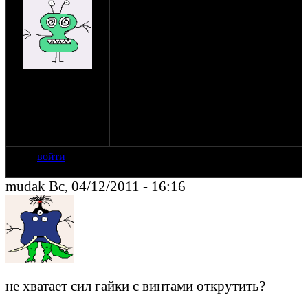
При включении 2-ой передачи ее
нет,она чуть-чуть перескакивает и
нужно нажимать лапкой чуть-чуть
вперед и она включается!!! А когда с
верху переключаешь там 4-3-2-1 все
вроде бы норм! Эта проблема
на сайте: ноя-11
возникает когда с 1 на 2! Помогите в
нахождение:
настройки коробки?
Краснодар.
Краснодарский
край,брюховецкий
район,п.Раздольный
войти
mudak Вс, 04/12/2011 - 16:16
не хватает сил гайки с винтами открутить?