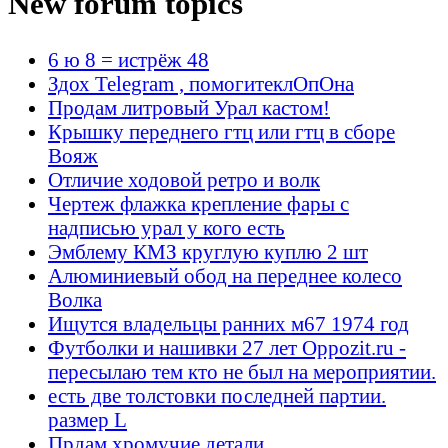
New forum topics
6 ю 8 = истрёж 48
Здох Telegram , помогитеклОпОна
Продам литровый Урал кастом!
Крышку переднего гтц или гтц в сборе
Вояж
Отличие ходовой ретро и волк
Чертеж флажка крепление фары с
надписью урал у кого есть
Эмблему КМЗ круглую куплю 2 шт
Алюминиевый обод на переднее колесо
Волка
Ищутся владельцы ранних м67 1974 год
Футболки и нашивки 27 лет Oppozit.ru -
пересылаю тем кто не был на мероприятии.
есть две толстовки последней партии.
размер L
Прдам хромучие детали