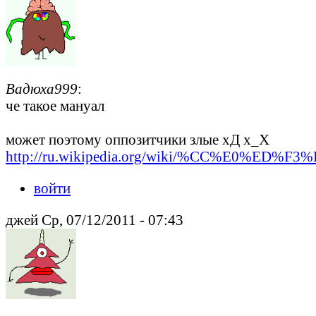
Вадюха999
:
че такое мануал
может поэтому оппозитчики злые хД х_Х
http://ru.wikipedia.org/wiki/%CC%E0%ED%F
войти
джей Ср, 07/12/2011 - 07:43