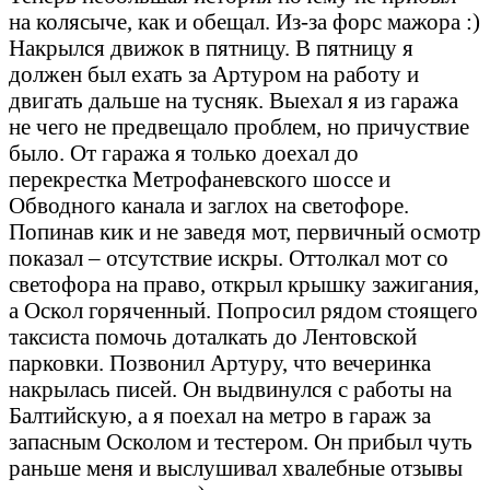
на колясыче, как и обещал. Из-за форс мажора :)
Накрылся движок в пятницу. В пятницу я
должен был ехать за Артуром на работу и
двигать дальше на тусняк. Выехал я из гаража
не чего не предвещало проблем, но причуствие
было. От гаража я только доехал до
перекрестка Метрофаневского шоссе и
Обводного канала и заглох на светофоре.
Попинав кик и не заведя мот, первичный осмотр
показал – отсутствие искры. Оттолкал мот со
светофора на право, открыл крышку зажигания,
а Оскол горяченный. Попросил рядом стоящего
таксиста помочь доталкать до Лентовской
парковки. Позвонил Артуру, что вечеринка
накрылась писей. Он выдвинулся с работы на
Балтийскую, а я поехал на метро в гараж за
запасным Осколом и тестером. Он прибыл чуть
раньше меня и выслушивал хвалебные отзывы