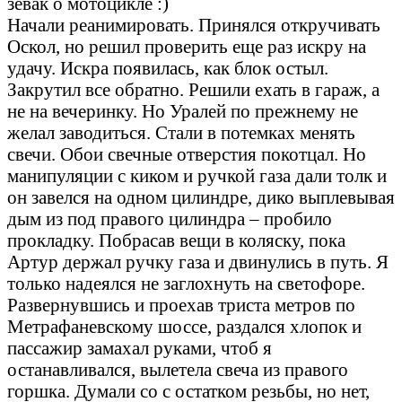
зевак о мотоцикле :)
Начали реанимировать. Принялся откручивать
Оскол, но решил проверить еще раз искру на
удачу. Искра появилась, как блок остыл.
Закрутил все обратно. Решили ехать в гараж, а
не на вечеринку. Но Уралей по прежнему не
желал заводиться. Стали в потемках менять
свечи. Обои свечные отверстия покотцал. Но
манипуляции с киком и ручкой газа дали толк и
он завелся на одном цилиндре, дико выплевывая
дым из под правого цилиндра – пробило
прокладку. Побрасав вещи в коляску, пока
Артур держал ручку газа и двинулись в путь. Я
только надеялся не заглохнуть на светофоре.
Развернувшись и проехав триста метров по
Метрафаневскому шоссе, раздался хлопок и
пассажир замахал руками, чтоб я
останавливался, вылетела свеча из правого
горшка. Думали со с остатком резьбы, но нет,