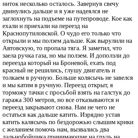
ниток несколько осталось. Завернув свечу
двинулись дальше и я уже надеялся не
заглохнуть на подъеме на путепроводе. Кое как
ехали и приехали на переезд на
Краснопутиловской. О чудо его только что
открыли и мы ползем дальше. Как вырулили на
Автовскую, то пропала тяга. Я заметил, что
заела ручка газа, но мы ползем. И доползли до
переезда который на Броневой, ехать под
красный не решились, глушу двигатель и
толкаем в ручную. Больше колясычь не завелся
и мы катим в ручную. Переезд открыт, я
торможу тачки с просьбой взять на галстук до
гаража 300 метров, но все отказываются и
переезд закрывают снова. Нам не чего не
остаться как дальше катить. Изрядно устав
катить калясычь по бездорожью слышим крики
с желанием помочь нам, вызвались два
дальнобойщика принимающие на грудь на