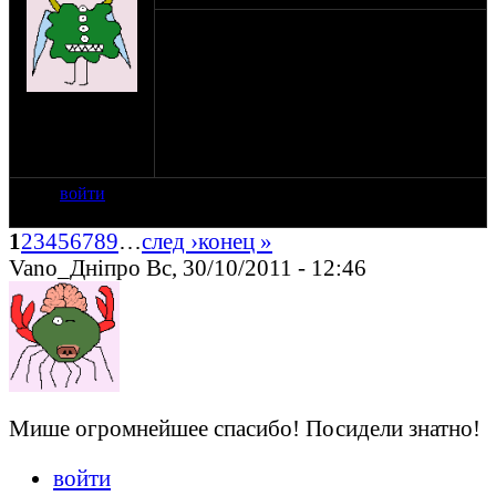
Есть пьющие или желающие нажраться?
Очередная перепись, становись в
очередь.
на сайте: фев-07
нахождение:
Санкт -
Петербург
войти
1
2
3
4
5
6
7
8
9
…
след ›
конец »
Vano_Днiпро Вс, 30/10/2011 - 12:46
Мише огромнейшее спасибо! Посидели знатно!
войти