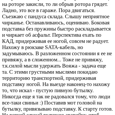
на роторе закисли, то ли обрыв ротора грядет.
Ладно, это все в гараже. Пора двигаться.
Съезжаю с пандуса склада. Слышу неприятное
чирканье. Останавливаюсь, оцениваю. Боковая
подставка без пружины быстро раскладывается
и чиркает об асфальт. Перспектива ехать по
КАД, придерживая ее ногой, совсем не радует.
Нахожу в рюкзаке SATA-кабель, но
задумываюсь. В разложенном состоянии я ее не
привяжу, а в сложенном... Тоже не привяжу,
т.к.силой мысли удержать Вояжа - задача еще
та. С этими грустными мыслями покидаю
территорию транспортной, придерживая
подставку ногой. На выезде наконец-то нахожу
то, что искал - пустую пивную бутылку.
Никогда еще я так не радовался тому, что люди
все-таки свиньи :) Поставив мот головой на
бутылку, привязываю подставку. К старту готов.
На всякий случай включаю аварийку, чтоб