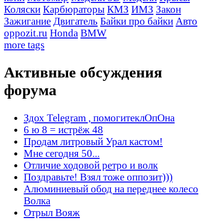
Коляски
Карбюраторы
КМЗ
ИМЗ
Закон
Зажигание
Двигатель
Байки про байки
Авто
oppozit.ru
Honda
BMW
more tags
Активные обсуждения
форума
Здох Telegram , помогитеклОпОна
6 ю 8 = истрёж 48
Продам литровый Урал кастом!
Мне сегодня 50...
Отличие ходовой ретро и волк
Поздравьте! Взял тоже оппозит)))
Алюминиевый обод на переднее колесо
Волка
Отрыл Вояж