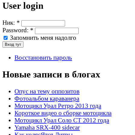
User login
Ник:
*
Password:
*
Запомнить меня надолго
Восстановить пароль
Новые записи в блогах
Опус на тему оппозитов
Фотоальбом караванера
Мотоцикл Урал Ретро 2013 года
Короткое видео о сборке мотоцикла
Мотоцикл Урал Соло СТ 2012 года
Yamaha SRX-400 sidecar
Как колясЯтся Литры