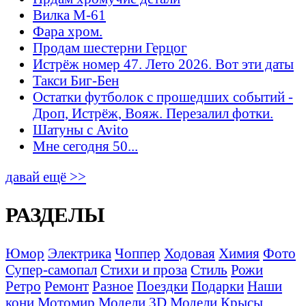
Вилка М-61
Фара хром.
Продам шестерни Герцог
Истрёж номер 47. Лето 2026. Вот эти даты
Такси Биг-Бен
Остатки футболок с прошедших событий -
Дроп, Истрёж, Вояж. Перезалил фотки.
Шатуны с Avito
Мне сегодня 50...
давай ещё >>
РАЗДЕЛЫ
Юмор
Электрика
Чоппер
Ходовая
Химия
Фото
Супер-самопал
Стихи и проза
Стиль
Рожи
Ретро
Ремонт
Разное
Поездки
Подарки
Наши
кони
Мотомир
Модели 3D
Модели
Крысы