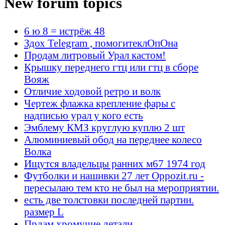
New forum topics
6 ю 8 = истрёж 48
Здох Telegram , помогитеклОпОна
Продам литровый Урал кастом!
Крышку переднего гтц или гтц в сборе
Вояж
Отличие ходовой ретро и волк
Чертеж флажка крепление фары с
надписью урал у кого есть
Эмблему КМЗ круглую куплю 2 шт
Алюминиевый обод на переднее колесо
Волка
Ищутся владельцы ранних м67 1974 год
Футболки и нашивки 27 лет Oppozit.ru -
пересылаю тем кто не был на мероприятии.
есть две толстовки последней партии.
размер L
Прдам хромучие детали