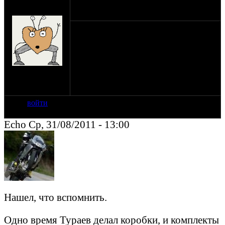
оппозитчик
29-08-11 22:41
BogomazDen
Народ, насколько хорошо работает
тураевская пятиступка, Какой у нее
ресурс, имеет ли смысл связываться?
Делают ли эти наборы сейчас?
на сайте: июн-05
нахождение:
Петербург
войти
Echo Ср, 31/08/2011 - 13:00
Нашел, что вспомнить.
Одно время Тураев делал коробки, и комплекты