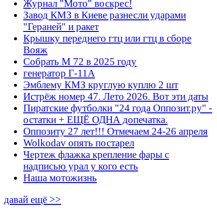
Журнал "Мото" воскрес!
Завод КМЗ в Киеве разнесли ударами
"Гераней" и ракет
Крышку переднего гтц или гтц в сборе
Вояж
Собрать М 72 в 2025 году
генератор Г-11А
Эмблему КМЗ круглую куплю 2 шт
Истрёж номер 47. Лето 2026. Вот эти даты
Пиратские футболки "24 года Оппозит.ру" -
остатки + ЕЩЁ ОДНА допечатка.
Оппозиту 27 лет!!! Отмечаем 24-26 апреля
Wolkodav опять постарел
Чертеж флажка крепление фары с
надписью урал у кого есть
Наша мотожизнь
давай ещё >>