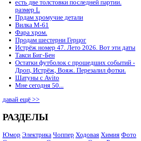
есть две толстовки последней партии.
размер L
Прдам хромучие детали
Вилка М-61
Фара хром.
Продам шестерни Герцог
Истрёж номер 47. Лето 2026. Вот эти даты
Такси Биг-Бен
Остатки футболок с прошедших событий -
Дроп, Истрёж, Вояж. Перезалил фотки.
Шатуны с Avito
Мне сегодня 50...
давай ещё >>
РАЗДЕЛЫ
Юмор
Электрика
Чоппер
Ходовая
Химия
Фото