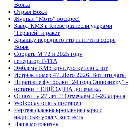
Волка
Отрыл Вояж
Журнал "Мото" воскрес!
Завод КМЗ в Киеве разнесли ударами
"Гераней" и ракет
Крышку переднего гтц или гтц в сборе
Вояж
Собрать М 72 в 2025 году
генератор Г-11А
Эмблему КМЗ круглую куплю 2 шт
Истрёж номер 47. Лето 2026. Вот эти даты
Пиратские футболки "24 года Оппозит.ру" -
остатки + ЕЩЁ ОДНА допечатка.
Оппозиту 27 лет!!! Отмечаем 24-26 апреля
Wolkodav опять постарел
Чертеж флажка крепление фары с
надписью урал у кого есть
Наша мотожизнь