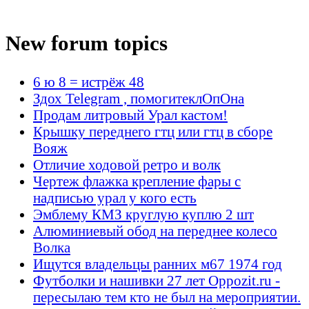
New forum topics
6 ю 8 = истрёж 48
Здох Telegram , помогитеклОпОна
Продам литровый Урал кастом!
Крышку переднего гтц или гтц в сборе
Вояж
Отличие ходовой ретро и волк
Чертеж флажка крепление фары с
надписью урал у кого есть
Эмблему КМЗ круглую куплю 2 шт
Алюминиевый обод на переднее колесо
Волка
Ищутся владельцы ранних м67 1974 год
Футболки и нашивки 27 лет Oppozit.ru -
пересылаю тем кто не был на мероприятии.