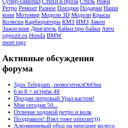
Супер-самопал
Стихи и проза
Стиль
Рожи
Ретро
Ремонт
Разное
Поездки
Подарки
Наши
кони
Мотомир
Модели 3D
Модели
Крысы
Коляски
Карбюраторы
КМЗ
ИМЗ
Закон
Зажигание
Двигатель
Байки про байки
Авто
oppozit.ru
Honda
BMW
more tags
Активные обсуждения
форума
Здох Telegram , помогитеклОпОна
6 ю 8 = истрёж 48
Продам литровый Урал кастом!
Мне сегодня 50...
Отличие ходовой ретро и волк
Поздравьте! Взял тоже оппозит)))
Алюминиевый обод на переднее колесо