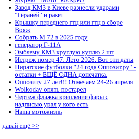
Завод КМЗ в Киеве разнесли ударами
"Гераней" и ракет
Крышку переднего гтц или гтц в сборе
Вояж
Собрать М 72 в 2025 году
генератор Г-11А
Эмблему КМЗ круглую куплю 2 шт
Истрёж номер 47. Лето 2026. Вот эти даты
Пиратские футболки "24 года Оппозит.ру" -
остатки + ЕЩЁ ОДНА допечатка.
Оппозиту 27 лет!!! Отмечаем 24-26 апреля
Wolkodav опять постарел
Чертеж флажка крепление фары с
надписью урал у кого есть
Наша мотожизнь
давай ещё >>