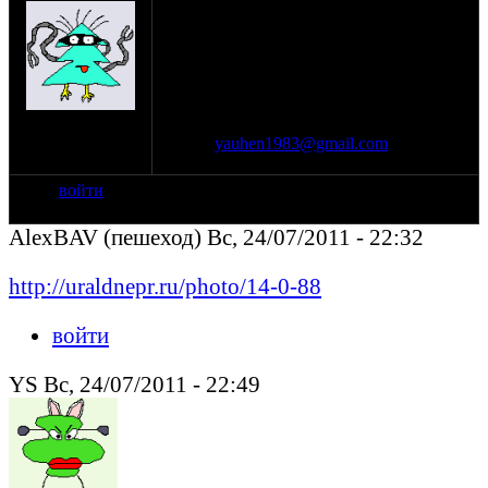
мотоциклу. Чертежи, обьемные модели
все что угодно. В обьеме могу нарисовать
все что угодно в Юнике или Солиде ибо
работаю конструктором, но нужна
документация. Буду очень признателен
т.к хочу смоделировать и изготовить
на сайте: янв-70
грамотный кастом. присылайте все что
нахождение:
есть на
yauhen1983@gmail.com
. Спасибо.
Тверь
войти
AlexBAV (пешеход) Вс, 24/07/2011 - 22:32
http://uraldnepr.ru/photo/14-0-88
войти
YS Вс, 24/07/2011 - 22:49