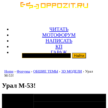
ЧИТАТЬ
МОТОФОРУМ
НАПИСАТЬ
КП
ГАРАЖ
Home
›
Форумы
›
ОБЩИЕ ТЕМЫ
›
3D МОДЕЛИ
› Урал
М-53!
Урал М-53!
оппозитчик
24-07-11 20:47
Anonymous
ищу любые материалы по этому
(пешеход)