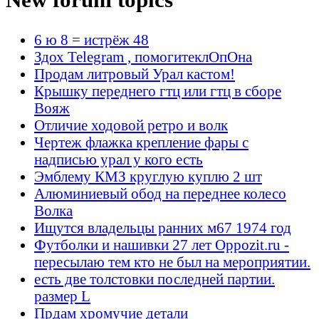
6 ю 8 = истрёж 48
Здох Telegram , помогитеклОпОна
Продам литровый Урал кастом!
Крышку переднего гтц или гтц в сборе
Вояж
Отличие ходовой ретро и волк
Чертеж флажка крепление фары с
надписью урал у кого есть
Эмблему КМЗ круглую куплю 2 шт
Алюминиевый обод на переднее колесо
Волка
Ищутся владельцы ранних м67 1974 год
Футболки и нашивки 27 лет Oppozit.ru -
пересылаю тем кто не был на мероприятии.
есть две толстовки последней партии.
размер L
Прдам хромучие детали