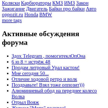
Коляски
Карбюраторы
КМЗ
ИМЗ
Закон
Зажигание
Двигатель
Байки про байки
Авто
oppozit.ru
Honda
BMW
more tags
Активные обсуждения
форума
Здох Telegram , помогитеклОпОна
6 ю 8 = истрёж 48
Продам литровый Урал кастом!
Мне сегодня 50...
Отличие ходовой ретро и волк
Поздравьте! Взял тоже оппозит)))
Алюминиевый обод на переднее колесо
Волка
Отрыл Вояж
Журнал "Мото" воскрес!