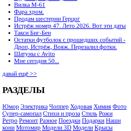
Вилка М-61
Фара хром.
Продам шестерни Герцог
Истрёж номер 47. Лето 2026. Вот эти даты
Такси Биг-Бен
Остатки футболок с прошедших событий -
Дроп, Истрёж, Вояж. Перезалил фотки.
Шатуны с Avito
Мне сегодня 50...
давай ещё >>
РАЗДЕЛЫ
Юмор
Электрика
Чоппер
Ходовая
Химия
Фото
Супер-самопал
Стихи и проза
Стиль
Рожи
Ретро
Ремонт
Разное
Поездки
Подарки
Наши
кони
Мотомир
Модели 3D
Модели
Крысы