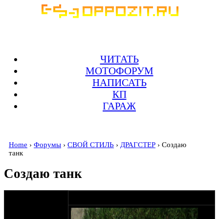
ЧИТАТЬ
МОТОФОРУМ
НАПИСАТЬ
КП
ГАРАЖ
Home
›
Форумы
›
СВОЙ СТИЛЬ
›
ДРАГСТЕР
› Создаю
танк
Создаю танк
оппозитчик
27-06-11 17:54
Anonymous
(пешеход)