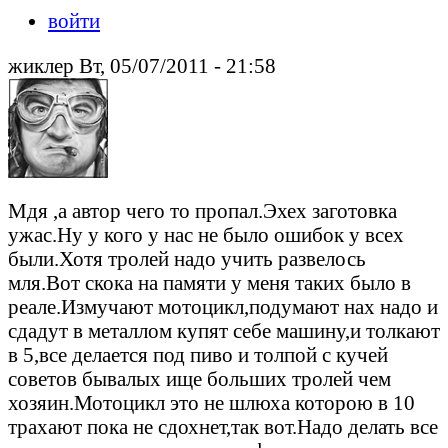
войти
жиклер Вт, 05/07/2011 - 21:58
Мдя ,а автор чего то пропал.Эхех заготовка
ужас.Ну у кого у нас не было ошибок у всех
были.Хотя тролей надо учить развелось
мля.Вот скока на памяти у меня таких было в
реале.Измучают мотоцикл,подумают нах надо и
сдадут в металлом купят себе машину,и толкают
в 5,все делается под пиво и толпой с кучей
советов бывалых ище больших тролей чем
хозяин.Мотоцикл это не шлюха которою в 10
трахают пока не сдохнет,так вот.Надо делать все