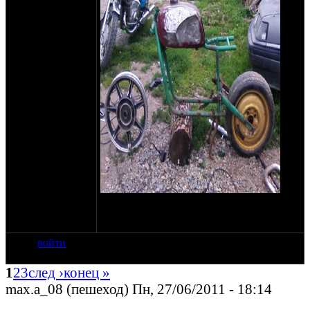
нужны советы.. по заднему маятнику и
седушке!!!
войти
1
2
3
след ›
конец »
max.a_08 (пешеход) Пн, 27/06/2011 - 18:14