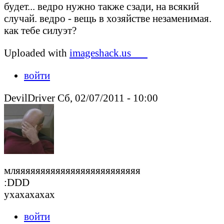
будет... ведро нужно также сзади, на всякий
случай. ведро - вещь в хозяйстве незаменимая.
как тебе силуэт?
Uploaded with
imageshack.us___
войти
DevilDriver Сб, 02/07/2011 - 10:00
мляяяяяяяяяяяяяяяяяяяяяяяяя
:DDD
ухахахахах
войти