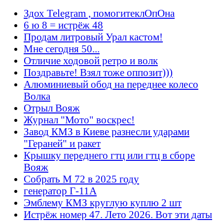
Здох Telegram , помогитеклОпОна
6 ю 8 = истрёж 48
Продам литровый Урал кастом!
Мне сегодня 50...
Отличие ходовой ретро и волк
Поздравьте! Взял тоже оппозит)))
Алюминиевый обод на переднее колесо
Волка
Отрыл Вояж
Журнал "Мото" воскрес!
Завод КМЗ в Киеве разнесли ударами
"Гераней" и ракет
Крышку переднего гтц или гтц в сборе
Вояж
Собрать М 72 в 2025 году
генератор Г-11А
Эмблему КМЗ круглую куплю 2 шт
Истрёж номер 47. Лето 2026. Вот эти даты