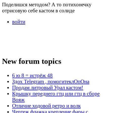
Поделишся методом? А то потихонечку
отрисовую себе кастом в солиде
войти
New forum topics
6 ю 8 = истрёж 48
Здох Telegram , помогитеклОпОна
Продам литровый Урал кастом!
Крышку переднего гтц или гтц в сборе
Вояж
Отличие ходовой ретро и волк
Чертеж флажка крепление фары с