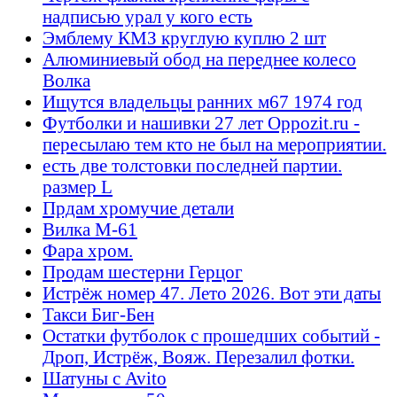
надписью урал у кого есть
Эмблему КМЗ круглую куплю 2 шт
Алюминиевый обод на переднее колесо
Волка
Ищутся владельцы ранних м67 1974 год
Футболки и нашивки 27 лет Oppozit.ru -
пересылаю тем кто не был на мероприятии.
есть две толстовки последней партии.
размер L
Прдам хромучие детали
Вилка М-61
Фара хром.
Продам шестерни Герцог
Истрёж номер 47. Лето 2026. Вот эти даты
Такси Биг-Бен
Остатки футболок с прошедших событий -
Дроп, Истрёж, Вояж. Перезалил фотки.
Шатуны с Avito