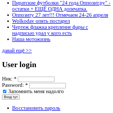
Пиратские футболки "24 года Оппозит.ру" -
остатки + ЕЩЁ ОДНА допечатка.
Оппозиту 27 лет!!! Отмечаем 24-26 апреля
Wolkodav опять постарел
Чертеж флажка крепление фары с
надписью урал у кого есть
Наша мотожизнь
давай ещё >>
User login
Ник:
*
Password:
*
Запомнить меня надолго
Восстановить пароль