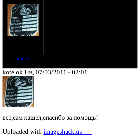
kotelok
06-03-11 19:25
Ну никак не получается.Может кто на
пальцах обьяснит что не так делаю.
на сайте: июн-07
нахождение:
Камышин
войти
kotelok Пн, 07/03/2011 - 02:01
всё,сам нашёл,спасибо за помощь!
Uploaded with
imageshack.us___