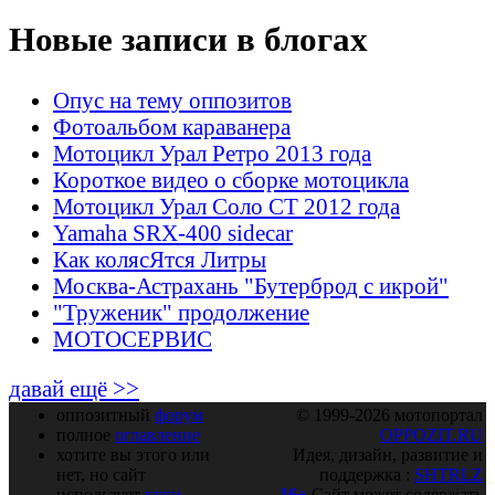
Новые записи в блогах
Опус на тему оппозитов
Фотоальбом караванера
Мотоцикл Урал Ретро 2013 года
Короткое видео о сборке мотоцикла
Мотоцикл Урал Соло СТ 2012 года
Yamaha SRX-400 sidecar
Как колясЯтся Литры
Москва-Астрахань "Бутерброд с икрой"
"Труженик" продолжение
МОТОСЕРВИС
давай ещё >>
оппозитный
форум
© 1999-2026 мотопортал
полное
оглавление
OPPOZIT.RU
хотите вы этого или
Идея, дизайн, развитие и
нет, но сайт
поддержка :
SHTRLZ
использует
куки
16+
Сайт может содержать