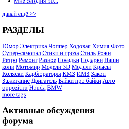
Мне сегодня 50...
давай ещё >>
РАЗДЕЛЫ
Юмор
Электрика
Чоппер
Ходовая
Химия
Фото
Супер-самопал
Стихи и проза
Стиль
Рожи
Ретро
Ремонт
Разное
Поездки
Подарки
Наши
кони
Мотомир
Модели 3D
Модели
Крысы
Коляски
Карбюраторы
КМЗ
ИМЗ
Закон
Зажигание
Двигатель
Байки про байки
Авто
oppozit.ru
Honda
BMW
more tags
Активные обсуждения
форума