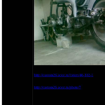
Статью пишу здесь
http://custom26.ucoz.ru/forum/46-102-1
Все фотки складываю здесь
http://custom26.ucoz.ru/photo/7
Я всегда был достаточно критичен в оценке 
адрес моего мота. Ну, как говоритя: что сд