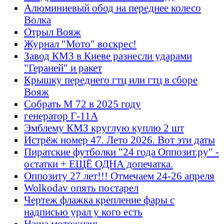
Алюминиевый обод на переднее колесо
Волка
Отрыл Вояж
Журнал "Мото" воскрес!
Завод КМЗ в Киеве разнесли ударами
"Гераней" и ракет
Крышку переднего гтц или гтц в сборе
Вояж
Собрать М 72 в 2025 году
генератор Г-11А
Эмблему КМЗ круглую куплю 2 шт
Истрёж номер 47. Лето 2026. Вот эти даты
Пиратские футболки "24 года Оппозит.ру" -
остатки + ЕЩЁ ОДНА допечатка.
Оппозиту 27 лет!!! Отмечаем 24-26 апреля
Wolkodav опять постарел
Чертеж флажка крепление фары с
надписью урал у кого есть
Наша мотожизнь