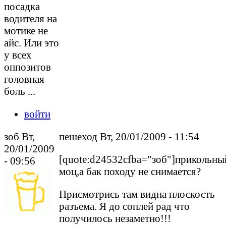
посадка
водителя на
мотике не
айс. Или это
у всех
оппозитов
головная
боль ...
войти
зоб Вт,
пешеход Вт, 20/01/2009 - 11:54
20/01/2009
[quote:d24532cfba="зоб"]прикольны
- 09:56
моц,а бак походу не снимается?
Присмотрись там видна плоскость
разъема. Я до соплей рад что
получилось незаметно!!!