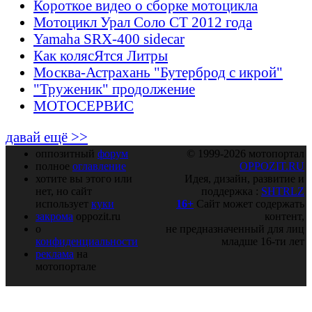
Короткое видео о сборке мотоцикла
Мотоцикл Урал Соло СТ 2012 года
Yamaha SRX-400 sidecar
Как колясЯтся Литры
Москва-Астрахань "Бутерброд с икрой"
"Труженик" продолжение
МОТОСЕРВИС
давай ещё >>
оппозитный
форум
© 1999-2026 мотопортал
полное
оглавление
OPPOZIT.RU
хотите вы этого или
Идея, дизайн, развитие и
нет, но сайт
поддержка :
SHTRLZ
использует
куки
16+
Сайт может содержать
закрома
oppozit.ru
контент,
о
не предназначенный для лиц
конфиденциальности
младше 16-ти лет
реклама
на
мотопортале