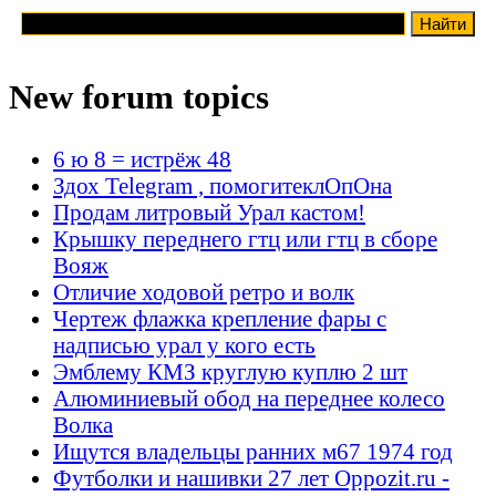
New forum topics
6 ю 8 = истрёж 48
Здох Telegram , помогитеклОпОна
Продам литровый Урал кастом!
Крышку переднего гтц или гтц в сборе
Вояж
Отличие ходовой ретро и волк
Чертеж флажка крепление фары с
надписью урал у кого есть
Эмблему КМЗ круглую куплю 2 шт
Алюминиевый обод на переднее колесо
Волка
Ищутся владельцы ранних м67 1974 год
Футболки и нашивки 27 лет Oppozit.ru -