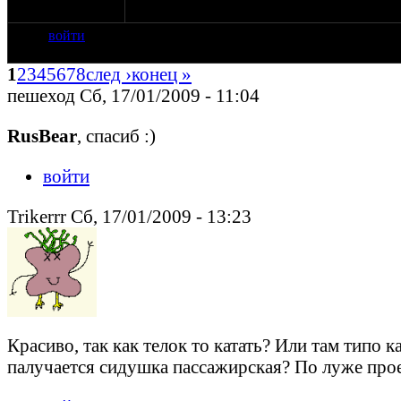
Мот сейчас подготовил под аэрографию - п
войти
1
2
3
4
5
6
7
8
след ›
конец »
пешеход Сб, 17/01/2009 - 11:04
RusBear
, спасиб :)
войти
Trikerrr Сб, 17/01/2009 - 13:23
Красиво, так как телок то катать? Или там типо
палучается сидушка пассажирская? По луже проед