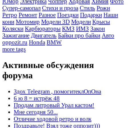
Юмор
Электрика
Чоппер
Ходовая
Химия
Фото
Супер-самопал
Стихи и проза
Стиль
Рожи
Ретро
Ремонт
Разное
Поездки
Подарки
Наши
кони
Мотомир
Модели 3D
Модели
Крысы
Коляски
Карбюраторы
КМЗ
ИМЗ
Закон
Зажигание
Двигатель
Байки про байки
Авто
oppozit.ru
Honda
BMW
more tags
Активные обсуждения
форума
Здох Telegram , помогитеклОпОна
6 ю 8 = истрёж 48
Продам литровый Урал кастом!
Мне сегодня 50...
Отличие ходовой ретро и волк
Поздравьте! Взял тоже оппозит)))