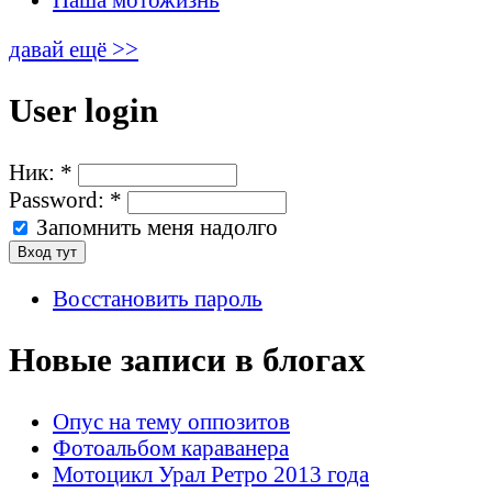
давай ещё >>
User login
Ник:
*
Password:
*
Запомнить меня надолго
Восстановить пароль
Новые записи в блогах
Опус на тему оппозитов
Фотоальбом караванера
Мотоцикл Урал Ретро 2013 года