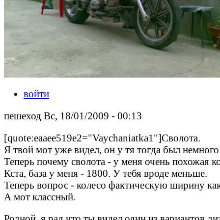
войти
пешеход Вс, 18/01/2009 - 00:13
[quote:eaaee519e2="Vaychaniatka1"]Сволота.
Я твой мот уже видел, он у тя тогда был немног
Теперь почему сволота - у меня очень похожая кон
Кста, база у меня - 1800. У тебя вроде меньше.
Теперь вопрос - колесо фактическую ширину как
А мот классный.
Родной, я рад что ты видел один из вариантов ди