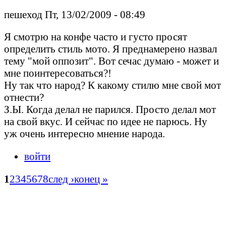
пешеход Пт, 13/02/2009 - 08:49
Я смотрю на конфе часто и густо просят
определить стиль мото. Я преднамерено назвал
тему "мой оппозит". Вот сечас думаю - может и
мне поинтересоваться?!
Ну так что народ? К какому стилю мне свой мот
отнести?
З.Ы. Когда делал не парился. Просто делал мот
на свой вкус. И сейчас по идее не парюсь. Ну
уж очень интересно мнение народа.
войти
1
2
3
4
5
6
7
8
след ›
конец »