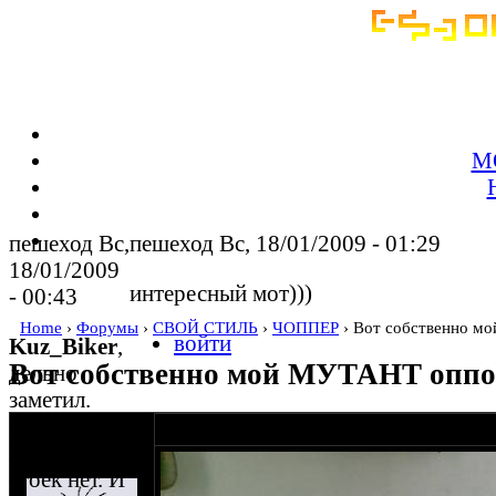
М
пешеход Вс,
пешеход Вс, 18/01/2009 - 01:29
18/01/2009
интересный мот)))
- 00:43
Home
›
Форумы
›
СВОЙ СТИЛЬ
›
ЧОППЕР
› Вот собственно м
войти
Kuz_Biker
,
Вот собственно мой МУТАНТ опп
дельно
заметил.
Сам думал.
оппозитчик
17-01-09 9:28
Anonymous
Но пока
(пешеход)
стоек нет. И