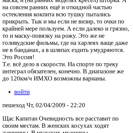
на совсем ранних ещё и откидной частью
остекления кокпита всю тушку пытались
прикрыть. Тык и мы если не визир, то очки по
крайней мере пользуем. А если далеко и грязно,
то и маску-повязку на рожу. Это же не
голивудские фильмы, где на харлеях ваще даже
не в банданах, а в шляпах ездить умудряются.
Это Россия!
Т.е. всё дело в скорости. На спорте по треку
интеграл обязателен, конечно. В диапазоне же
до 120км/ч ИМХО возможны варианы.
войти
пешеход Чт, 02/04/2009 - 22:20
Щас Капитан Очевидность все расставит по
своим местам. В женских косухах ходят
женщины. В мужских-мужчины.