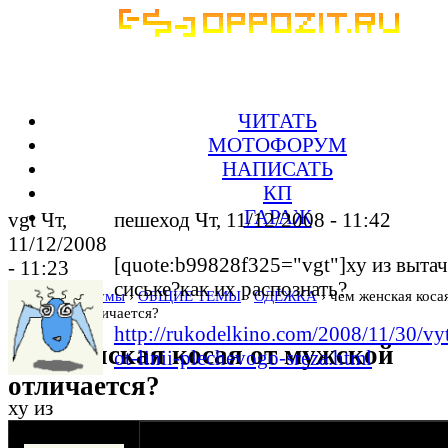
ЧИТАТЬ
МОТОФОРУМ
НАПИСАТЬ
КП
ГАРАЖ
vgt Чт,
пешеход Чт, 11/12/2008 - 11:42
11/12/2008
[quote:b99828f325="vgt"]ху из выта
- 11:23
сиське?как их распознать?
Home
›
Форумы
›
ОБЩИЕ ТЕМЫ
›
ОДЁЖКА
› чем женская коса
мужской отличается?
http://rukodelkino.com/2008/11/30/vy
чем женская косая от мужской
ot-linii-plechevogo-sreza.html
отличается?
ху из
вытачки
оппозитчик vgt
11-12-08 9:53