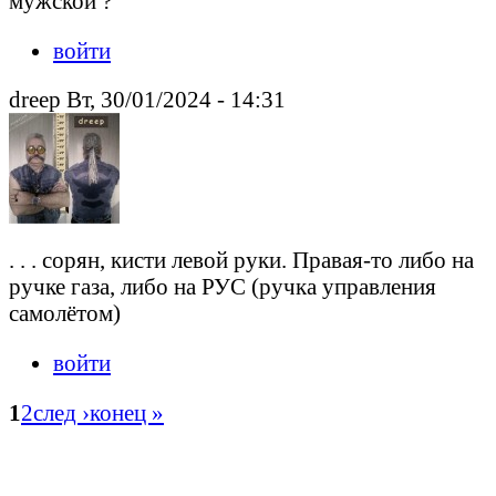
мужской ?
войти
drееp Вт, 30/01/2024 - 14:31
. . . сорян, кисти левой руки. Правая-то либо на
ручке газа, либо на РУС (ручка управления
самолётом)
войти
1
2
след ›
конец »