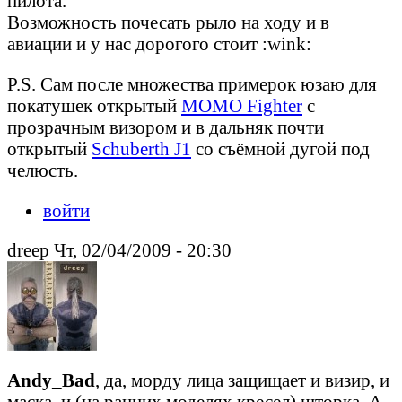
пилота.
Возможность почесать рыло на ходу и в
авиации и у нас дорогого стоит :wink:
P.S. Сам после множества примерок юзаю для
покатушек открытый
MOMO Fighter
с
прозрачным визором и в дальняк почти
открытый
Schuberth J1
со съёмной дугой под
челюсть.
войти
drееp Чт, 02/04/2009 - 20:30
Andy_Bad
, да, морду лица защищает и визир, и
маска, и (на ранних моделях кресел) шторка. А