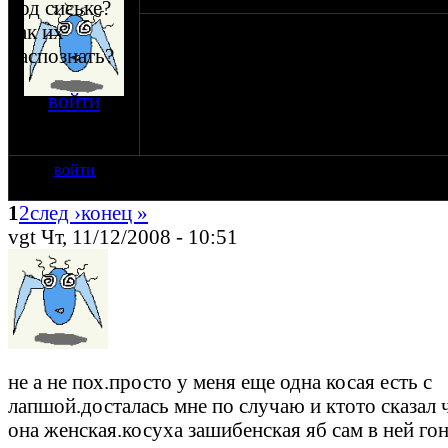
под сиське?
чем женская косая от мужской отличается?
как их
размера?Девушка моя купила в Альберто ж
распознать?
косуху,я глянул вродь такая же.положил св
рядом стал отличия искать вроде как их нет
войти
чето недопонимаю?
на сайте: ноя-07
нахождение:
г.Красногорск
войти
1
2
след ›
конец »
vgt Чт, 11/12/2008 - 10:51
не а не пох.просто у меня еще одна косая есть с
лапшой.досталась мне по случаю и ктото сказал 
она женская.косуха зашибенская яб сам в ней гон