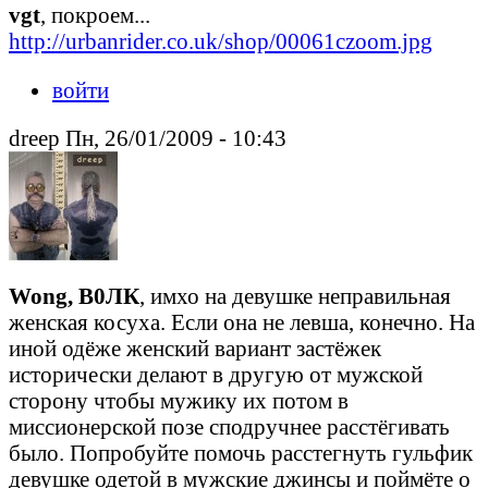
vgt
, покроем...
http://urbanrider.co.uk/shop/00061czoom.jpg
войти
drееp Пн, 26/01/2009 - 10:43
Wong, В0ЛК
, имхо на девушке неправильная
женская косуха. Если она не левша, конечно. На
иной одёже женский вариант застёжек
исторически делают в другую от мужской
сторону чтобы мужику их потом в
миссионерской позе сподручнее расстёгивать
было. Попробуйте помочь расстегнуть гульфик
девушке одетой в мужские джинсы и поймёте о