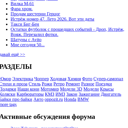
Вилка М-61
Фара хром.
Продам шестерни Герцог
Истрёж номер 47. Лето 2026. Вот эти даты
Такси Биг-Бен
Остатки футболок с прошедших событий - Дроп, Истрёж,
Вояж. Перезалил фотки.
Шатуны с Avito
Мне сегодня 50...
давай ещё >>
РАЗДЕЛЫ
Юмор
Электрика
Чоппер
Ходовая
Химия
Фото
Супер-самопал
Стихи и проза
Стиль
Рожи
Ретро
Ремонт
Разное
Поездки
Подарки
Наши кони
Мотомир
Модели 3D
Модели
Крысы
Коляски
Карбюраторы
КМЗ
ИМЗ
Закон
Зажигание
Двигатель
Байки про байки
Авто
oppozit.ru
Honda
BMW
more tags
Активные обсуждения форума