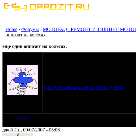
Home
›
Форумы
›
MOTOFAQ : РЕМОНТ И ТЮНИНГ МОТО
оппозит на колесах.
еще один оппозит на колесах.
оппозитчик
Лейтенант
09-07-07 0:27
http://www.lehn.ru/auto.phtml?p_type=21
на сайте: окт-06
нахождение:
Москва за Нами!
войти
джей Пн, 09/07/2007 - 05:06