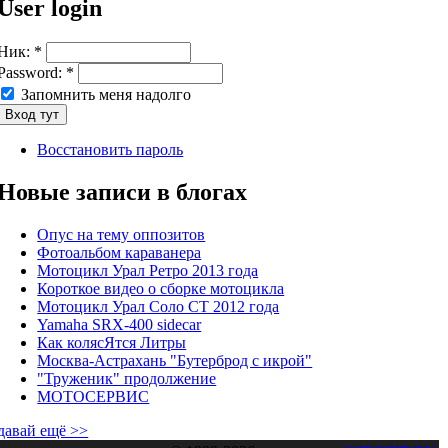
User login
Ник:
*
Password:
*
Запомнить меня надолго
Восстановить пароль
Новые записи в блогах
Опус на тему оппозитов
Фотоальбом караванера
Мотоцикл Урал Ретро 2013 года
Короткое видео о сборке мотоцикла
Мотоцикл Урал Соло СТ 2012 года
Yamaha SRX-400 sidecar
Как колясЯтся Литры
Москва-Астрахань "Бутерброд с икрой"
"Труженик" продолжение
МОТОСЕРВИС
давай ещё >>