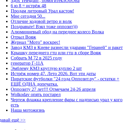
Здох Telegram , помогитеклОпОна
6 ю 8 = истрёж 48
Продам литровый Урал кастом!
Мне сегодня 50...
Отличие ходовой ретро и волк
Поздравьте! Взял тоже оппозит)))
Алюминиевый обод на переднее колесо Волка
Отрыл Вояж
Журнал "Мото" воскрес!
Завод КМЗ в Киеве разнесли ударами "Гераней" и ракет
Крышку переднего гтц или гтц в сборе Вояж
Собрать М 72 в 2025 году
генератор Г-11А
Эмблему КМЗ круглую куплю 2 шт
Истрёж номер 47. Лето 2026. Вот эти даты
Пиратские футболки "24 года Оппозит.ру" - остатки +
ЕЩЁ ОДНА допечатка.
Оппозиту 27 лет!!! Отмечаем 24-26 апреля
Wolkodav опять постарел
Чертеж флажка крепление фары с надписью урал у кого
есть
Наша мотожизнь
давай ещё >>