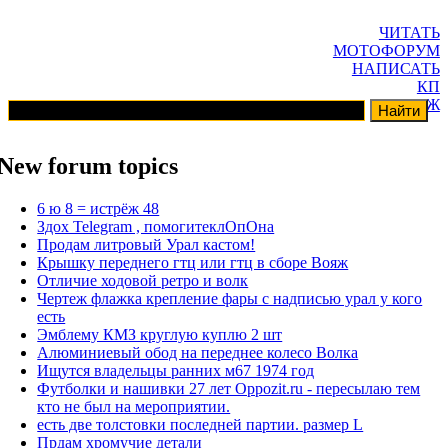
ЧИТАТЬ
МОТОФОРУМ
НАПИСАТЬ
КП
ГАРАЖ
New forum topics
6 ю 8 = истрёж 48
Здох Telegram , помогитеклОпОна
Продам литровый Урал кастом!
Крышку переднего гтц или гтц в сборе Вояж
Отличие ходовой ретро и волк
Чертеж флажка крепление фары с надписью урал у кого
есть
Эмблему КМЗ круглую куплю 2 шт
Алюминиевый обод на переднее колесо Волка
Ищутся владельцы ранних м67 1974 год
Футболки и нашивки 27 лет Oppozit.ru - пересылаю тем
кто не был на мероприятии.
есть две толстовки последней партии. размер L
Прдам хромучие детали