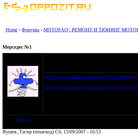
Home
›
Форумы
›
MOTOFAQ : РЕМОНТ И ТЮНИНГ МОТО
Мерседес №1
оппозитчик
14-06-07 1:58
Лейтенант
http://www.youtube.com/watch?v=Oxx9Hojsh
http://www.youtube.com/watch?v=JTlpUYsxD
на сайте: окт-06
нахождение:
Москва за Нами!
войти
Яушев_Тагир (пешеход) Сб, 15/09/2007 - 16:53