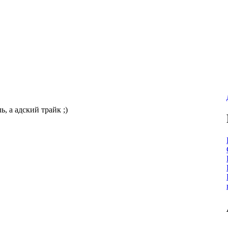
ь, а адский трайк ;)