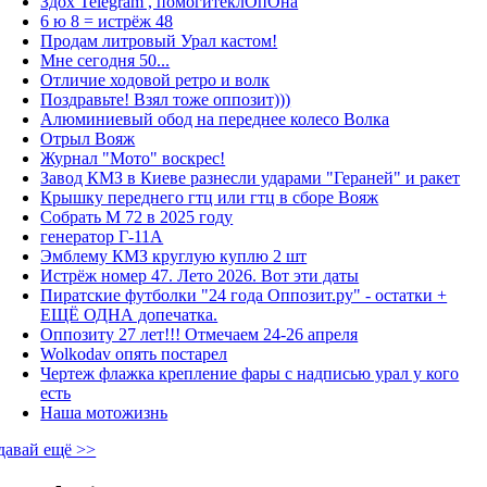
Здох Telegram , помогитеклОпОна
6 ю 8 = истрёж 48
Продам литровый Урал кастом!
Мне сегодня 50...
Отличие ходовой ретро и волк
Поздравьте! Взял тоже оппозит)))
Алюминиевый обод на переднее колесо Волка
Отрыл Вояж
Журнал "Мото" воскрес!
Завод КМЗ в Киеве разнесли ударами "Гераней" и ракет
Крышку переднего гтц или гтц в сборе Вояж
Собрать М 72 в 2025 году
генератор Г-11А
Эмблему КМЗ круглую куплю 2 шт
Истрёж номер 47. Лето 2026. Вот эти даты
Пиратские футболки "24 года Оппозит.ру" - остатки +
ЕЩЁ ОДНА допечатка.
Оппозиту 27 лет!!! Отмечаем 24-26 апреля
Wolkodav опять постарел
Чертеж флажка крепление фары с надписью урал у кого
есть
Наша мотожизнь
давай ещё >>