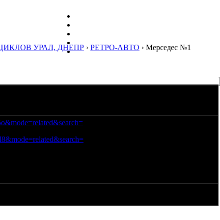
ЦИКЛОВ УРАЛ, ДНЕПР
›
РЕТРО-АВТО
› Мерседес №1
5o&mode=related&search=
I8&mode=related&search=