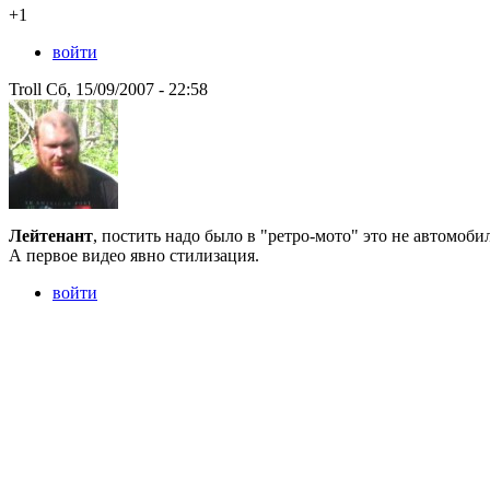
+1
войти
Troll Сб, 15/09/2007 - 22:58
Лейтенант
, постить надо было в "ретро-мото" это не автомобил
А первое видео явно стилизация.
войти