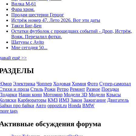
Вилка М-61
Фара хром.
Продам шестерни Герцог
Истрёж номер 47. Лето 2026. Вот эти даты
Такси Биг-Бен
Остатки футболок с прошедших событий - Дроп, Истрёж,
Вояж. Перезалил фотки.
Шатуны с Avito
Мне сегодня 50...
давай ещё >>
РАЗДЕЛЫ
Юмор
Электрика
Чоппер
Ходовая
Химия
Фото
Супер-самопал
Стихи и проза
Стиль
Рожи
Ретро
Ремонт
Разное
Поездки
Подарки
Наши кони
Мотомир
Модели 3D
Модели
Крысы
Коляски
Карбюраторы
КМЗ
ИМЗ
Закон
Зажигание
Двигатель
Байки про байки
Авто
oppozit.ru
Honda
BMW
more tags
Активные обсуждения форума