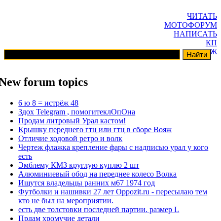
ЧИТАТЬ
МОТОФОРУМ
НАПИСАТЬ
КП
ГАРАЖ
New forum topics
6 ю 8 = истрёж 48
Здох Telegram , помогитеклОпОна
Продам литровый Урал кастом!
Крышку переднего гтц или гтц в сборе Вояж
Отличие ходовой ретро и волк
Чертеж флажка крепление фары с надписью урал у кого
есть
Эмблему КМЗ круглую куплю 2 шт
Алюминиевый обод на переднее колесо Волка
Ищутся владельцы ранних м67 1974 год
Футболки и нашивки 27 лет Oppozit.ru - пересылаю тем
кто не был на мероприятии.
есть две толстовки последней партии. размер L
Прдам хромучие детали