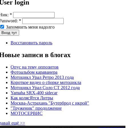
User login
Ник:
*
Password:
*
Запомнить меня надолго
Восстановить пароль
Новые записи в блогах
Опус на тему оппозитов
Фотоальбом караванера
Мотоцикл Урал Ретро 2013 года
Короткое видео о сборке мотоцикла
Мотоцикл Урал Соло СТ 2012 года
Yamaha SRX-400 sidecar
Как колясЯтся Литры
Москва-Астрахань "Бутерброд с икрой"
"Труженик" продолжение
МОТОСЕРВИС
давай ещё >>