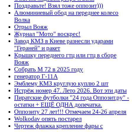
Поздравьте! Взял тоже оппозит)))
Алюминиевый обод на переднее колесо
Волка
Отрыл Вояж
Журнал "Мото" воскрес!
Завод КМЗ в Киеве разнесли ударами
"Гераней" и ракет
Крышку переднего гтц или гтц в сборе
Вояж
Собрать М 72 в 2025 году
генератор Г-11А
Эмблему КМЗ круглую куплю 2 шт
Истрёж номер 47. Лето 2026. Вот эти даты
Пиратские футболки "24 года Оппозит.ру" -
остатки + ЕЩЁ ОДНА допечатка.
Оппозиту 27 лет!!! Отмечаем 24-26 апреля
Wolkodav опять постарел
Чертеж флажка крепление фары с