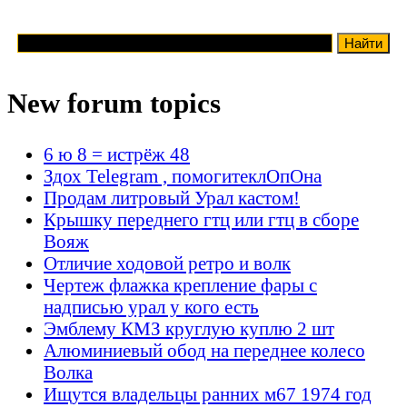
New forum topics
6 ю 8 = истрёж 48
Здох Telegram , помогитеклОпОна
Продам литровый Урал кастом!
Крышку переднего гтц или гтц в сборе
Вояж
Отличие ходовой ретро и волк
Чертеж флажка крепление фары с
надписью урал у кого есть
Эмблему КМЗ круглую куплю 2 шт
Алюминиевый обод на переднее колесо
Волка
Ищутся владельцы ранних м67 1974 год