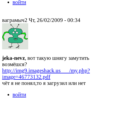
войти
ваграмыч2 Чт, 26/02/2009 - 00:34
jeka-nevz
, вот такую шнягу замутить
возмёшся?
http://img9.imageshack.us___/my.php?
image=46773132.pdf
чёт я не понял,то я загрузил или нет
войти