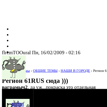
flremTOOural Пн, 16/02/2009 - 02:16
Home
›
Форумы
›
ОБЩИЕ ТЕМЫ
›
НАШИ В ГОРОДЕ
› Регион 6
Регион 61RUS сюда )))
ваграмыч2
, да уж...покраска это отдельная
пестня ((( Она меня просто пугает блин ))))
оппозитчик
flremTOOural
08-04-07 1:31
войти