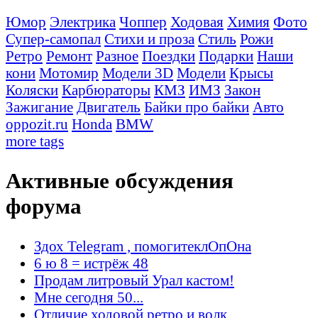
Юмор
Электрика
Чоппер
Ходовая
Химия
Фото
Супер-самопал
Стихи и проза
Стиль
Рожи
Ретро
Ремонт
Разное
Поездки
Подарки
Наши
кони
Мотомир
Модели 3D
Модели
Крысы
Коляски
Карбюраторы
КМЗ
ИМЗ
Закон
Зажигание
Двигатель
Байки про байки
Авто
oppozit.ru
Honda
BMW
more tags
Активные обсуждения
форума
Здох Telegram , помогитеклОпОна
6 ю 8 = истрёж 48
Продам литровый Урал кастом!
Мне сегодня 50...
Отличие ходовой ретро и волк