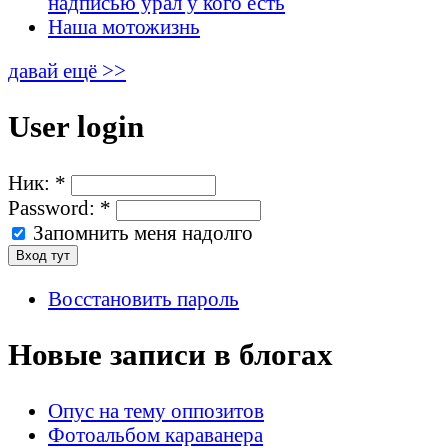
надписью урал у кого есть
Наша мотожизнь
давай ещё >>
User login
Ник:
*
Password:
*
Запомнить меня надолго
Восстановить пароль
Новые записи в блогах
Опус на тему оппозитов
Фотоальбом караванера