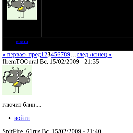
Ростов-на-Дону и область вэлкам !
пост отредактировал , а то висит моя просьб
на сайте: апр-06
нахождение:
Сальск
войти
« первая
‹ пред
1
2
3
4
5
6
7
8
9
…
след ›
конец »
flremTOOural Вс, 15/02/2009 - 21:35
глючит блин....
войти
SpitFire_61rus Вс, 15/02/2009 - 21:40