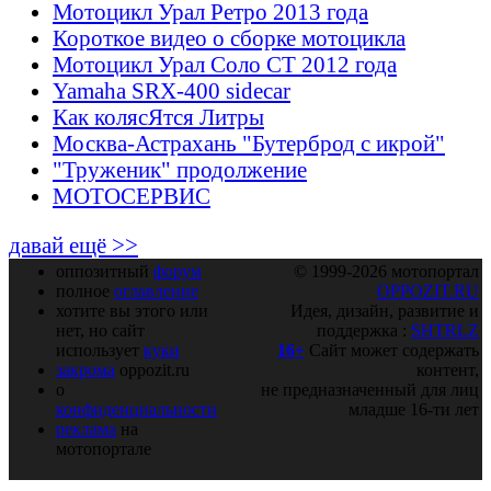
Мотоцикл Урал Ретро 2013 года
Короткое видео о сборке мотоцикла
Мотоцикл Урал Соло СТ 2012 года
Yamaha SRX-400 sidecar
Как колясЯтся Литры
Москва-Астрахань "Бутерброд с икрой"
"Труженик" продолжение
МОТОСЕРВИС
давай ещё >>
оппозитный
форум
© 1999-2026 мотопортал
полное
оглавление
OPPOZIT.RU
хотите вы этого или
Идея, дизайн, развитие и
нет, но сайт
поддержка :
SHTRLZ
использует
куки
16+
Сайт может содержать
закрома
oppozit.ru
контент,
о
не предназначенный для лиц
конфиденциальности
младше 16-ти лет
реклама
на
мотопортале