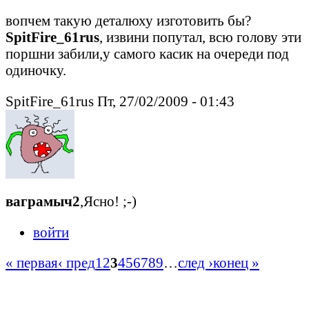
вопчем такую деталюху изготовить бы?
SpitFire_61rus
, извини попутал, всю голову эти
поршни забили,у самого касик на очереди под
одиночку.
SpitFire_61rus Пт, 27/02/2009 - 01:43
ваграмыч2
,Ясно! ;-)
войти
« первая
‹ пред
1
2
3
4
5
6
7
8
9
…
след ›
конец »