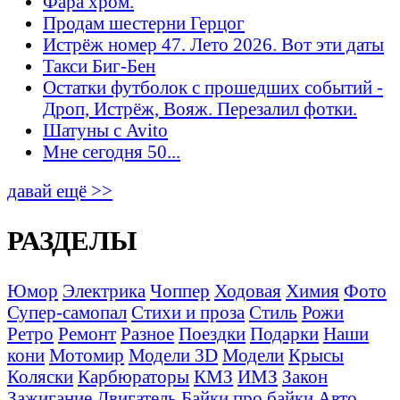
Фара хром.
Продам шестерни Герцог
Истрёж номер 47. Лето 2026. Вот эти даты
Такси Биг-Бен
Остатки футболок с прошедших событий -
Дроп, Истрёж, Вояж. Перезалил фотки.
Шатуны с Avito
Мне сегодня 50...
давай ещё >>
РАЗДЕЛЫ
Юмор
Электрика
Чоппер
Ходовая
Химия
Фото
Супер-самопал
Стихи и проза
Стиль
Рожи
Ретро
Ремонт
Разное
Поездки
Подарки
Наши
кони
Мотомир
Модели 3D
Модели
Крысы
Коляски
Карбюраторы
КМЗ
ИМЗ
Закон
Зажигание
Двигатель
Байки про байки
Авто