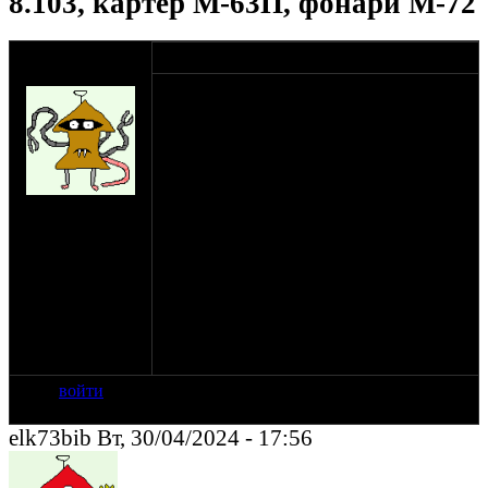
8.103, картер М-63П, фонари М-72
оппозитчик
29-04-24 5:07
academik
Приобрету:
- Колёса Турист в хроме.
- Дуги Соло.
- Бак "фисташка" с бардачком.
- Ветровик ИМЗ образца 2001 - 2010г.г.
- Крылья 8.103 очень желательно жёлтого
на сайте: фев-02
цвета.
нахождение:
- Картер М-63П или М-66П куда ставили
Moscow
Г-108.
- Фонари М-72, М-61 и М-62.
.
Есть кучка колёс 18-х в хроме КМЗ и
пара новых хаки 19-х КМЗ.
войти
elk73bib Вт, 30/04/2024 - 17:56