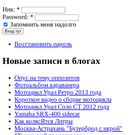
Ник:
*
Password:
*
Запомнить меня надолго
Восстановить пароль
Новые записи в блогах
Опус на тему оппозитов
Фотоальбом караванера
Мотоцикл Урал Ретро 2013 года
Короткое видео о сборке мотоцикла
Мотоцикл Урал Соло СТ 2012 года
Yamaha SRX-400 sidecar
Как колясЯтся Литры
Москва-Астрахань "Бутерброд с икрой"