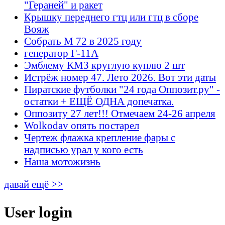
"Гераней" и ракет
Крышку переднего гтц или гтц в сборе
Вояж
Собрать М 72 в 2025 году
генератор Г-11А
Эмблему КМЗ круглую куплю 2 шт
Истрёж номер 47. Лето 2026. Вот эти даты
Пиратские футболки "24 года Оппозит.ру" -
остатки + ЕЩЁ ОДНА допечатка.
Оппозиту 27 лет!!! Отмечаем 24-26 апреля
Wolkodav опять постарел
Чертеж флажка крепление фары с
надписью урал у кого есть
Наша мотожизнь
давай ещё >>
User login