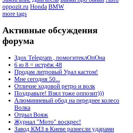
oppozit.ru
Honda
BMW
more tags
Активные обсуждения
форума
Здох Telegram , помогитеклОпОна
6 ю 8 = истрёж 48
Продам литровый Урал кастом!
Мне сегодня 50...
Отличие ходовой ретро и волк
Поздравьте! Взял тоже оппозит)))
Алюминиевый обод на переднее колесо
Волка
Отрыл Вояж
Журнал "Мото" воскрес!
Завод КМЗ в Киеве разнесли ударами