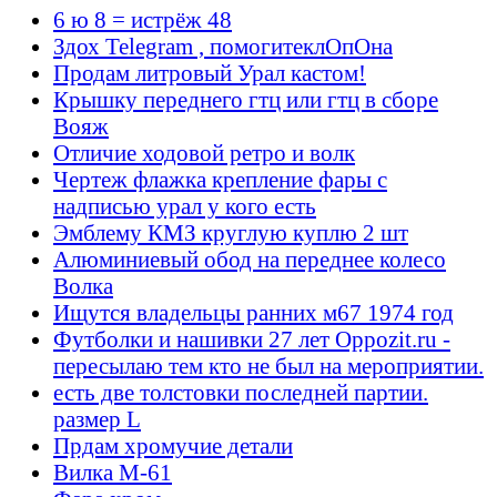
6 ю 8 = истрёж 48
Здох Telegram , помогитеклОпОна
Продам литровый Урал кастом!
Крышку переднего гтц или гтц в сборе
Вояж
Отличие ходовой ретро и волк
Чертеж флажка крепление фары с
надписью урал у кого есть
Эмблему КМЗ круглую куплю 2 шт
Алюминиевый обод на переднее колесо
Волка
Ищутся владельцы ранних м67 1974 год
Футболки и нашивки 27 лет Oppozit.ru -
пересылаю тем кто не был на мероприятии.
есть две толстовки последней партии.
размер L
Прдам хромучие детали
Вилка М-61