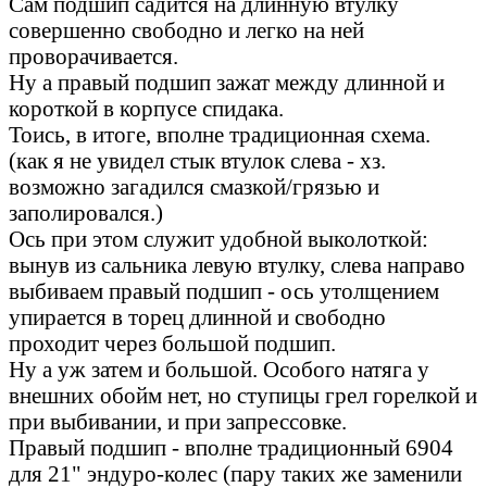
Сам подшип садится на длинную втулку
совершенно свободно и легко на ней
проворачивается.
Ну а правый подшип зажат между длинной и
короткой в корпусе спидака.
Тоись, в итоге, вполне традиционная схема.
(как я не увидел стык втулок слева - хз.
возможно загадился смазкой/грязью и
заполировался.)
Ось при этом служит удобной выколоткой:
вынув из сальника левую втулку, слева направо
выбиваем правый подшип - ось утолщением
упирается в торец длинной и свободно
проходит через большой подшип.
Ну а уж затем и большой. Особого натяга у
внешних обойм нет, но ступицы грел горелкой и
при выбивании, и при запрессовке.
Правый подшип - вполне традиционный 6904
для 21" эндуро-колес (пару таких же заменили