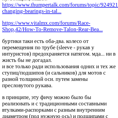
https://www.thumpertalk.com/forums/topic/924921
changing-bearings-in-tal...
https://www.vitalmx.com/forums/Race-
Shop,42/How-To-Remove-Talon-Rear-Bea...
буртики таки есть оба-два. колесо от
перемещения по трубе (sleeve - рукав у
интуристов) предохраняется натягом. мда... ни в
жисть бы не догадал.
и все только ради использования одних и тех же
ступиц/подшипов (и сальников) для мотов с
разной толщиной оси. путем замены
пресловутого рукава.
в принципе, эту фичу можно было бы
реализовать и с традиционными составными
втулками-распорками с разным внутренним
диаметром (под нужную ось) и подшипами с