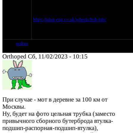
Только вот внутр. обоймы подшипов,
похоже,поджимаются не торцами боковых
втулок, а прямоуг.буртиками на них.
https://talon-eng.co.uk/wheels/hub-kits/
Очевидно, не наш случай - втулка цельная и
идет от пера до пера.
войти
Orthoped Сб, 11/02/2023 - 10:15
При случае - мот в деревне за 100 км от
Москвы.
Ну, будет на фото цельная трубка (заместо
привычного сборного бутерброда втулка-
подшип-распорная-подшип-втулка),