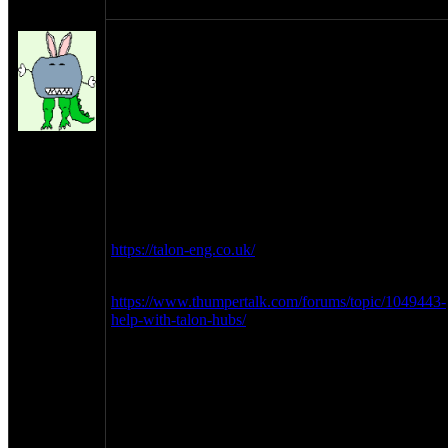
оппозитчик
09-02-23 12:01
Orthoped
Всем привет!
На упомянутом моте передним подшипам
пришел кирдык.
Колеса стоят SM-Pro (с ебая, 21" и 18") заместо
стоковых мотардовских (17").
Каково было изумление увидеть цельную
на сайте:
втулку, проходящую насквозь ступицы, заместо
окт-11
привычной схемы с распорной и внешними
нахождение:
втулками.
Mосква
Как вынать подшипы? Головы сломали.
Поиск в энторнатах показал, что ступицы,
вероятно, стоят Talon-овские:
https://talon-eng.co.uk/
И что интуристы тоже с ними головы ломают:
https://www.thumpertalk.com/forums/topic/1049443-
help-with-talon-hubs/
"...В ступице Talon используется какой-то
встроенный держатель подшипника и
уплотнения, и это цельная конструкция из 1
детали, проходящая через центр ступицы. Для
тех из вас, кто никогда не видел этого,
позвольте мне объяснить, как это работает. На
заводском ободе подшипники