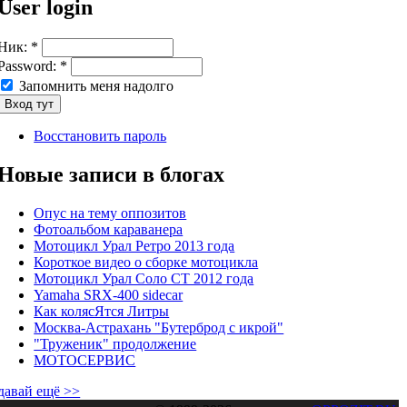
User login
Ник:
*
Password:
*
Запомнить меня надолго
Восстановить пароль
Новые записи в блогах
Опус на тему оппозитов
Фотоальбом караванера
Мотоцикл Урал Ретро 2013 года
Короткое видео о сборке мотоцикла
Мотоцикл Урал Соло СТ 2012 года
Yamaha SRX-400 sidecar
Как колясЯтся Литры
Москва-Астрахань "Бутерброд с икрой"
"Труженик" продолжение
МОТОСЕРВИС
давай ещё >>