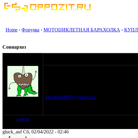
Home
›
Форумы
›
МОТОЦИКЛЕТНАЯ БАРАХОЛКА
›
КУП
Совнархоз
оппозитчик
01-04-22 15:55
Provus
Господа оппозитчики! Товарищ ищет урал с
прицепа необязательно, но приветствуется.
образца, предпочтительно переоформляемых
Московская области. Самовывоз и самовын
Павел, связь 89190175004, есть вапсап, ше
Mexanik9095@yandex.ru
.
на сайте: дек-17
нахождение:
Александров
войти
gluck_auf Сб, 02/04/2022 - 02:46