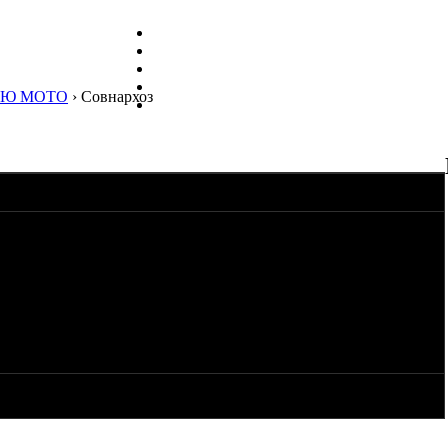
ЛЮ МОТО
› Совнархоз
овнархоз, комплектный, желательно на ходу. Наличие бокового
 Крайне желательно наличие документов, не важно какого
. Регион поиска- Владимирская, Ивановская, Ярославская,
ос. Бюджет до 30 тысяч вечнодеревянных.
стернями(смотрю раз-два в неделю). Почпа