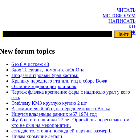
ЧИТАТЬ
МОТОФОРУМ
НАПИСАТЬ
КП
ГАРАЖ
New forum topics
6 ю 8 = истрёж 48
Здох Telegram , помогитеклОпОна
Продам литровый Урал кастом!
Крышку переднего гтц или гтц в сборе Вояж
Отличие ходовой ретро и волк
Чертеж флажка крепление фары с надписью урал у кого
есть
Эмблему КМЗ круглую куплю 2 шт
Алюминиевый обод на переднее колесо Волка
Ищутся владельцы ранних м67 1974 год
Футболки и нашивки 27 лет Oppozit.ru - пересылаю тем
кто не был на мероприятии.
есть две толстовки последней партии. размер L
Прдам хромучие детали