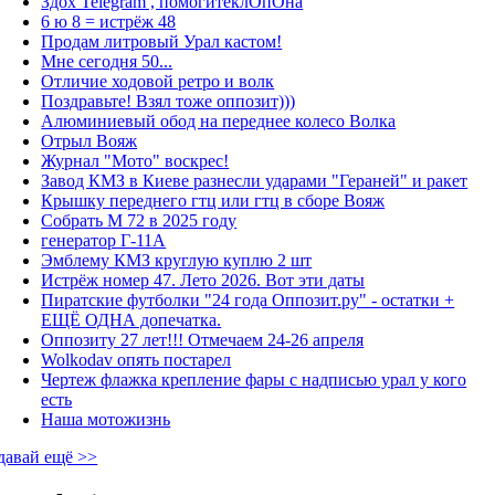
Здох Telegram , помогитеклОпОна
6 ю 8 = истрёж 48
Продам литровый Урал кастом!
Мне сегодня 50...
Отличие ходовой ретро и волк
Поздравьте! Взял тоже оппозит)))
Алюминиевый обод на переднее колесо Волка
Отрыл Вояж
Журнал "Мото" воскрес!
Завод КМЗ в Киеве разнесли ударами "Гераней" и ракет
Крышку переднего гтц или гтц в сборе Вояж
Собрать М 72 в 2025 году
генератор Г-11А
Эмблему КМЗ круглую куплю 2 шт
Истрёж номер 47. Лето 2026. Вот эти даты
Пиратские футболки "24 года Оппозит.ру" - остатки +
ЕЩЁ ОДНА допечатка.
Оппозиту 27 лет!!! Отмечаем 24-26 апреля
Wolkodav опять постарел
Чертеж флажка крепление фары с надписью урал у кого
есть
Наша мотожизнь
давай ещё >>