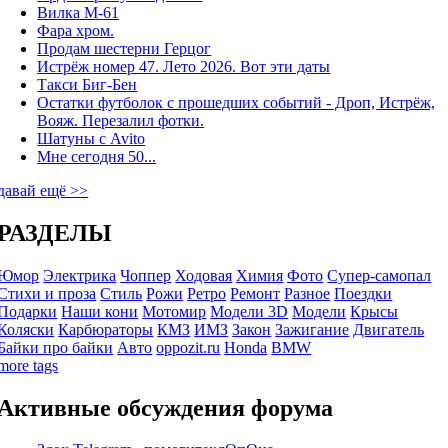
Вилка М-61
Фара хром.
Продам шестерни Герцог
Истрёж номер 47. Лето 2026. Вот эти даты
Такси Биг-Бен
Остатки футболок с прошедших событий - Дроп, Истрёж,
Вояж. Перезалил фотки.
Шатуны с Avito
Мне сегодня 50...
давай ещё >>
РАЗДЕЛЫ
Юмор
Электрика
Чоппер
Ходовая
Химия
Фото
Супер-самопал
Стихи и проза
Стиль
Рожи
Ретро
Ремонт
Разное
Поездки
Подарки
Наши кони
Мотомир
Модели 3D
Модели
Крысы
Коляски
Карбюраторы
КМЗ
ИМЗ
Закон
Зажигание
Двигатель
Байки про байки
Авто
oppozit.ru
Honda
BMW
more tags
Активные обсуждения форума