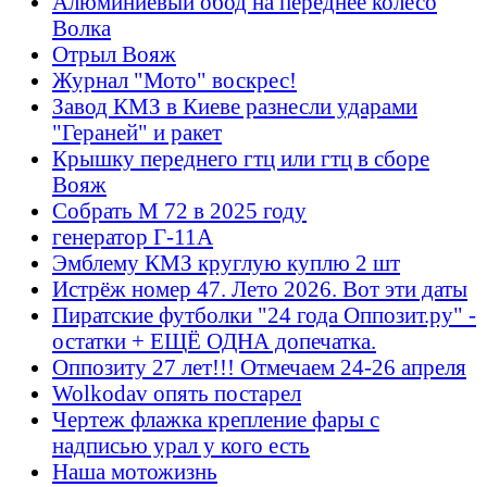
Алюминиевый обод на переднее колесо
Волка
Отрыл Вояж
Журнал "Мото" воскрес!
Завод КМЗ в Киеве разнесли ударами
"Гераней" и ракет
Крышку переднего гтц или гтц в сборе
Вояж
Собрать М 72 в 2025 году
генератор Г-11А
Эмблему КМЗ круглую куплю 2 шт
Истрёж номер 47. Лето 2026. Вот эти даты
Пиратские футболки "24 года Оппозит.ру" -
остатки + ЕЩЁ ОДНА допечатка.
Оппозиту 27 лет!!! Отмечаем 24-26 апреля
Wolkodav опять постарел
Чертеж флажка крепление фары с
надписью урал у кого есть
Наша мотожизнь