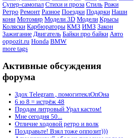
Супер-самопал
Стихи и проза
Стиль
Рожи
Ретро
Ремонт
Разное
Поездки
Подарки
Наши
кони
Мотомир
Модели 3D
Модели
Крысы
Коляски
Карбюраторы
КМЗ
ИМЗ
Закон
Зажигание
Двигатель
Байки про байки
Авто
oppozit.ru
Honda
BMW
more tags
Активные обсуждения
форума
Здох Telegram , помогитеклОпОна
6 ю 8 = истрёж 48
Продам литровый Урал кастом!
Мне сегодня 50...
Отличие ходовой ретро и волк
Поздравьте! Взял тоже оппозит)))