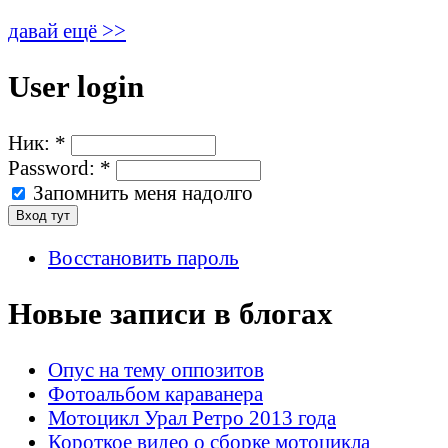
давай ещё >>
User login
Ник:
*
Password:
*
Запомнить меня надолго
Восстановить пароль
Новые записи в блогах
Опус на тему оппозитов
Фотоальбом караванера
Мотоцикл Урал Ретро 2013 года
Короткое видео о сборке мотоцикла