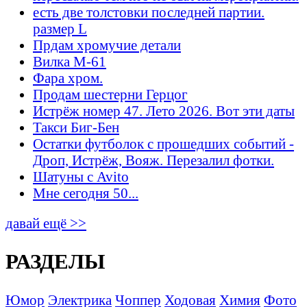
есть две толстовки последней партии.
размер L
Прдам хромучие детали
Вилка М-61
Фара хром.
Продам шестерни Герцог
Истрёж номер 47. Лето 2026. Вот эти даты
Такси Биг-Бен
Остатки футболок с прошедших событий -
Дроп, Истрёж, Вояж. Перезалил фотки.
Шатуны с Avito
Мне сегодня 50...
давай ещё >>
РАЗДЕЛЫ
Юмор
Электрика
Чоппер
Ходовая
Химия
Фото