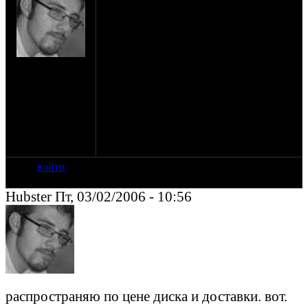
для тех кто не в курсе прога для рассчета
стержневых и не только конструкций,
естественно с механизмом лечения от
жадности ее авторов,
на сайте: июл-05
(цена в полном варианте ЛИРЫ 11 около
нахождение:
800 000 рублей)
Челябинск, ул.
кому надо, обращайтесь, около 20 метров
Яблочкина
весит.
вот.
рассчитать может ВСЕ.
войти
Hubster Пт, 03/02/2006 - 10:56
распространяю по цене диска и доставки. вот.