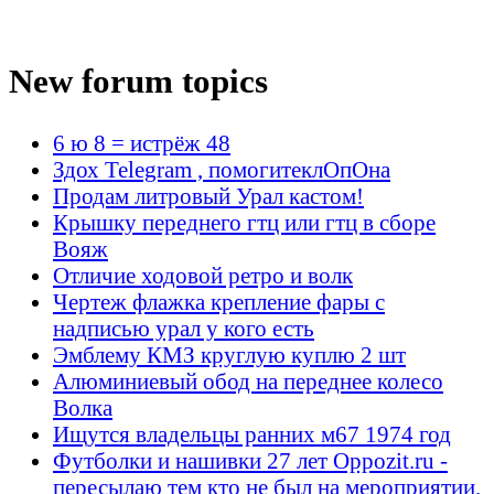
New forum topics
6 ю 8 = истрёж 48
Здох Telegram , помогитеклОпОна
Продам литровый Урал кастом!
Крышку переднего гтц или гтц в сборе
Вояж
Отличие ходовой ретро и волк
Чертеж флажка крепление фары с
надписью урал у кого есть
Эмблему КМЗ круглую куплю 2 шт
Алюминиевый обод на переднее колесо
Волка
Ищутся владельцы ранних м67 1974 год
Футболки и нашивки 27 лет Oppozit.ru -
пересылаю тем кто не был на мероприятии.