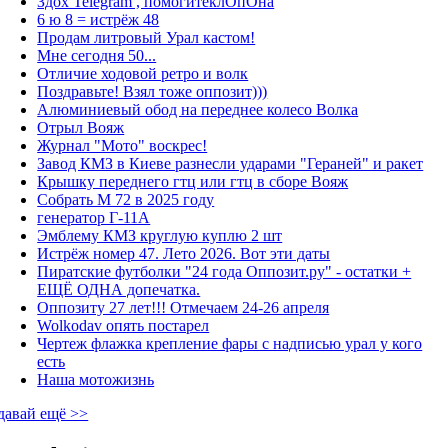
Здох Telegram , помогитеклОпОна
6 ю 8 = истрёж 48
Продам литровый Урал кастом!
Мне сегодня 50...
Отличие ходовой ретро и волк
Поздравьте! Взял тоже оппозит)))
Алюминиевый обод на переднее колесо Волка
Отрыл Вояж
Журнал "Мото" воскрес!
Завод КМЗ в Киеве разнесли ударами "Гераней" и ракет
Крышку переднего гтц или гтц в сборе Вояж
Собрать М 72 в 2025 году
генератор Г-11А
Эмблему КМЗ круглую куплю 2 шт
Истрёж номер 47. Лето 2026. Вот эти даты
Пиратские футболки "24 года Оппозит.ру" - остатки +
ЕЩЁ ОДНА допечатка.
Оппозиту 27 лет!!! Отмечаем 24-26 апреля
Wolkodav опять постарел
Чертеж флажка крепление фары с надписью урал у кого
есть
Наша мотожизнь
давай ещё >>