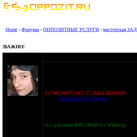
Home
›
Форумы
›
ОППОЗИТНЫЕ УСЛУГИ
›
мастерская З
!ВАЖНО!
оппозитчик
17-10-20 21:45
cptGreen
"Мастерская" находится в пос. Рублёво. Б
заезжать обязательно. Въезд со МКАДа закр
кидать не буду.
Координаты въезда в ГСК
55.78872930729457,37.36864342990295
на сайте: июн-07
Карта:
https://ibb.co/X7mYynw
нахождение:
Режим работы "свободный". Застать на мест
Химки
22. Перед посещением звоните и уточняйте
(Новокуркино)
тел. для связи В9I5 2ВЗ4I54 с WhatsUp.
Данн
смотрю "по возможности". ИЗВИНИТЕ за н