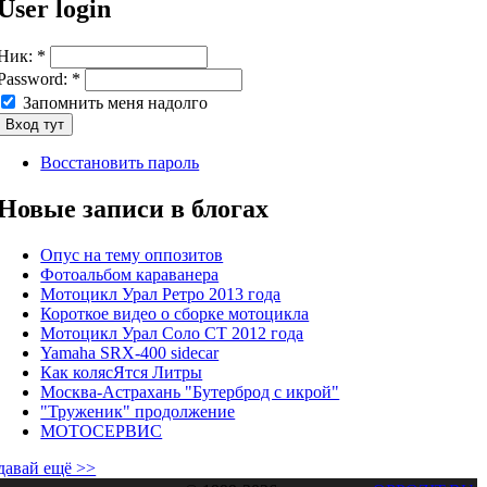
User login
Ник:
*
Password:
*
Запомнить меня надолго
Восстановить пароль
Новые записи в блогах
Опус на тему оппозитов
Фотоальбом караванера
Мотоцикл Урал Ретро 2013 года
Короткое видео о сборке мотоцикла
Мотоцикл Урал Соло СТ 2012 года
Yamaha SRX-400 sidecar
Как колясЯтся Литры
Москва-Астрахань "Бутерброд с икрой"
"Труженик" продолжение
МОТОСЕРВИС
давай ещё >>