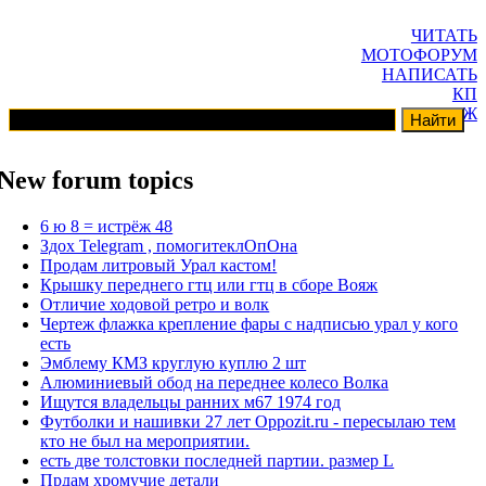
ЧИТАТЬ
МОТОФОРУМ
НАПИСАТЬ
КП
ГАРАЖ
New forum topics
6 ю 8 = истрёж 48
Здох Telegram , помогитеклОпОна
Продам литровый Урал кастом!
Крышку переднего гтц или гтц в сборе Вояж
Отличие ходовой ретро и волк
Чертеж флажка крепление фары с надписью урал у кого
есть
Эмблему КМЗ круглую куплю 2 шт
Алюминиевый обод на переднее колесо Волка
Ищутся владельцы ранних м67 1974 год
Футболки и нашивки 27 лет Oppozit.ru - пересылаю тем
кто не был на мероприятии.
есть две толстовки последней партии. размер L
Прдам хромучие детали