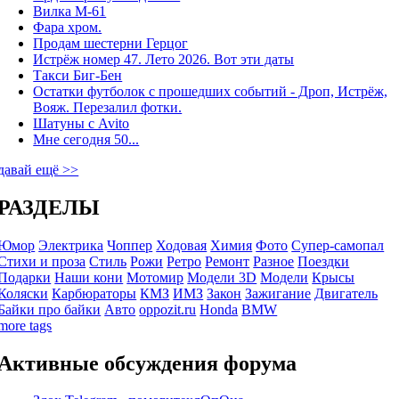
Вилка М-61
Фара хром.
Продам шестерни Герцог
Истрёж номер 47. Лето 2026. Вот эти даты
Такси Биг-Бен
Остатки футболок с прошедших событий - Дроп, Истрёж,
Вояж. Перезалил фотки.
Шатуны с Avito
Мне сегодня 50...
давай ещё >>
РАЗДЕЛЫ
Юмор
Электрика
Чоппер
Ходовая
Химия
Фото
Супер-самопал
Стихи и проза
Стиль
Рожи
Ретро
Ремонт
Разное
Поездки
Подарки
Наши кони
Мотомир
Модели 3D
Модели
Крысы
Коляски
Карбюраторы
КМЗ
ИМЗ
Закон
Зажигание
Двигатель
Байки про байки
Авто
oppozit.ru
Honda
BMW
more tags
Активные обсуждения форума