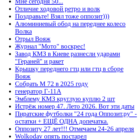
Мне сегодня 50...
Отличие ходовой ретро и волк
Поздравьте! Взял тоже оппозит)))
Алюминиевый обод на переднее колесо
Волка
Отрыл Вояж
Журнал "Мото" воскрес!
Завод КМЗ в Киеве разнесли ударами
"Гераней" и ракет
Крышку переднего гтц или гтц в сборе
Вояж
Собрать М 72 в 2025 году
генератор Г-11А
Эмблему КМЗ круглую куплю 2 шт
Истрёж номер 47. Лето 2026. Вот эти даты
Пиратские футболки "24 года Оппозит.ру" -
остатки + ЕЩЁ ОДНА допечатка.
Оппозиту 27 лет!!! Отмечаем 24-26 апреля
Wolkodav опять постарел