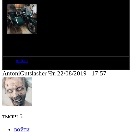
bober.
Подскажите, сколько взять денег за
ремонт рулевой колонки на мопеде? На
работе один чувак решил мой мопед
перекатить с закрытым рулём. В итоге
штифт замка срезало, руль закусило,
замок не открывается, пришлось
на сайте: апр-11
высверливать.
нахождение:
Кохма
Ивановская обл.
войти
AntoniGutslasher Чт, 22/08/2019 - 17:57
тысяч 5
войти