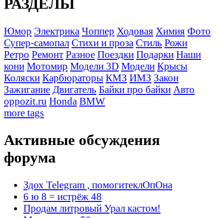
РАЗДЕЛЫ
Юмор
Электрика
Чоппер
Ходовая
Химия
Фото
Супер-самопал
Стихи и проза
Стиль
Рожи
Ретро
Ремонт
Разное
Поездки
Подарки
Наши
кони
Мотомир
Модели 3D
Модели
Крысы
Коляски
Карбюраторы
КМЗ
ИМЗ
Закон
Зажигание
Двигатель
Байки про байки
Авто
oppozit.ru
Honda
BMW
more tags
Активные обсуждения
форума
Здох Telegram , помогитеклОпОна
6 ю 8 = истрёж 48
Продам литровый Урал кастом!