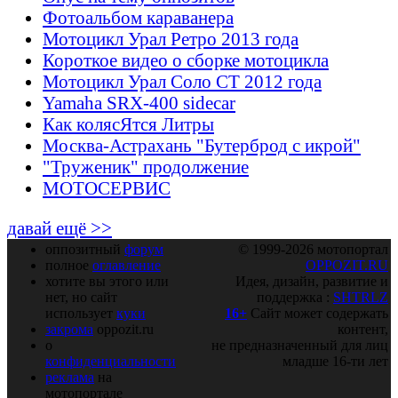
Фотоальбом караванера
Мотоцикл Урал Ретро 2013 года
Короткое видео о сборке мотоцикла
Мотоцикл Урал Соло СТ 2012 года
Yamaha SRX-400 sidecar
Как колясЯтся Литры
Москва-Астрахань "Бутерброд с икрой"
"Труженик" продолжение
МОТОСЕРВИС
давай ещё >>
оппозитный
форум
© 1999-2026 мотопортал
полное
оглавление
OPPOZIT.RU
хотите вы этого или
Идея, дизайн, развитие и
нет, но сайт
поддержка :
SHTRLZ
использует
куки
16+
Сайт может содержать
закрома
oppozit.ru
контент,
о
не предназначенный для лиц
конфиденциальности
младше 16-ти лет
реклама
на
мотопортале