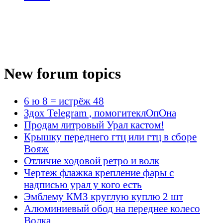
New forum topics
6 ю 8 = истрёж 48
Здох Telegram , помогитеклОпОна
Продам литровый Урал кастом!
Крышку переднего гтц или гтц в сборе
Вояж
Отличие ходовой ретро и волк
Чертеж флажка крепление фары с
надписью урал у кого есть
Эмблему КМЗ круглую куплю 2 шт
Алюминиевый обод на переднее колесо
Волка