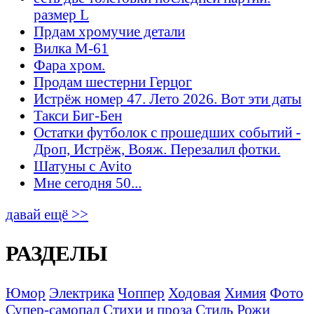
размер L
Прдам хромучие детали
Вилка М-61
Фара хром.
Продам шестерни Герцог
Истрёж номер 47. Лето 2026. Вот эти даты
Такси Биг-Бен
Остатки футболок с прошедших событий -
Дроп, Истрёж, Вояж. Перезалил фотки.
Шатуны с Avito
Мне сегодня 50...
давай ещё >>
РАЗДЕЛЫ
Юмор
Электрика
Чоппер
Ходовая
Химия
Фото
Супер-самопал
Стихи и проза
Стиль
Рожи