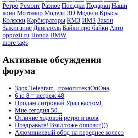
Ретро
Ремонт
Разное
Поездки
Подарки
Наши
кони
Мотомир
Модели 3D
Модели
Крысы
Коляски
Карбюраторы
КМЗ
ИМЗ
Закон
Зажигание
Двигатель
Байки про байки
Авто
oppozit.ru
Honda
BMW
more tags
Активные обсуждения
форума
Здох Telegram , помогитеклОпОна
6 ю 8 = истрёж 48
Продам литровый Урал кастом!
Мне сегодня 50...
Отличие ходовой ретро и волк
Поздравьте! Взял тоже оппозит)))
Алюминиевый обод на переднее колесо