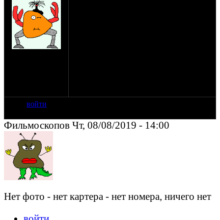
столкнулся с такой проблемой, на
ураловском картере нет номера. слева
между толкателями выбито "3" , так же
слева у генератора "д" , по шестерням не
определить ибо при разборке
обнаружилось что шестерня распредвала
на сайте: дек-18
приварена к распредвалу, а корпус
нахождение:
подшипника кв выточен новый. при
Ярославль
дальнейшей разборке выяснело что нигде
нет шпонок. как и где узнать номер
картера(двиг с перехватчика)
войти
Фильмоскопов Чт, 08/08/2019 - 14:00
Нет фото - нет картера - нет номера, ничего нет
войти