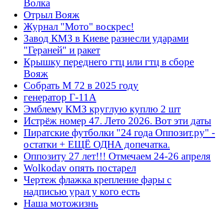
Волка
Отрыл Вояж
Журнал "Мото" воскрес!
Завод КМЗ в Киеве разнесли ударами
"Гераней" и ракет
Крышку переднего гтц или гтц в сборе
Вояж
Собрать М 72 в 2025 году
генератор Г-11А
Эмблему КМЗ круглую куплю 2 шт
Истрёж номер 47. Лето 2026. Вот эти даты
Пиратские футболки "24 года Оппозит.ру" -
остатки + ЕЩЁ ОДНА допечатка.
Оппозиту 27 лет!!! Отмечаем 24-26 апреля
Wolkodav опять постарел
Чертеж флажка крепление фары с
надписью урал у кого есть
Наша мотожизнь