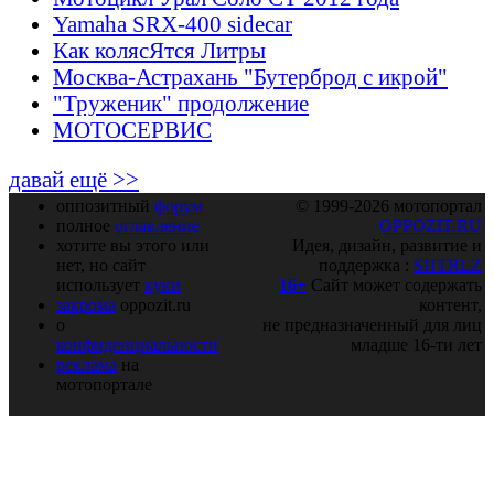
Yamaha SRX-400 sidecar
Как колясЯтся Литры
Москва-Астрахань "Бутерброд с икрой"
"Труженик" продолжение
МОТОСЕРВИС
давай ещё >>
оппозитный
форум
© 1999-2026 мотопортал
полное
оглавление
OPPOZIT.RU
хотите вы этого или
Идея, дизайн, развитие и
нет, но сайт
поддержка :
SHTRLZ
использует
куки
16+
Сайт может содержать
закрома
oppozit.ru
контент,
о
не предназначенный для лиц
конфиденциальности
младше 16-ти лет
реклама
на
мотопортале