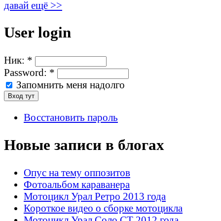
давай ещё >>
User login
Ник:
*
Password:
*
Запомнить меня надолго
Восстановить пароль
Новые записи в блогах
Опус на тему оппозитов
Фотоальбом караванера
Мотоцикл Урал Ретро 2013 года
Короткое видео о сборке мотоцикла
Мотоцикл Урал Соло СТ 2012 года