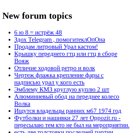
New forum topics
6 ю 8 = истрёж 48
Здох Telegram , помогитеклОпОна
Продам литровый Урал кастом!
Крышку переднего гтц или гтц в сборе
Вояж
Отличие ходовой ретро и волк
Чертеж флажка крепление фары с
надписью урал у кого есть
Эмблему КМЗ круглую куплю 2 шт
Алюминиевый обод на переднее колесо
Волка
Ищутся владельцы ранних м67 1974 год
Футболки и нашивки 27 лет Oppozit.ru -
пересылаю тем кто не был на мероприятии.
есть две толстовки последней партии.