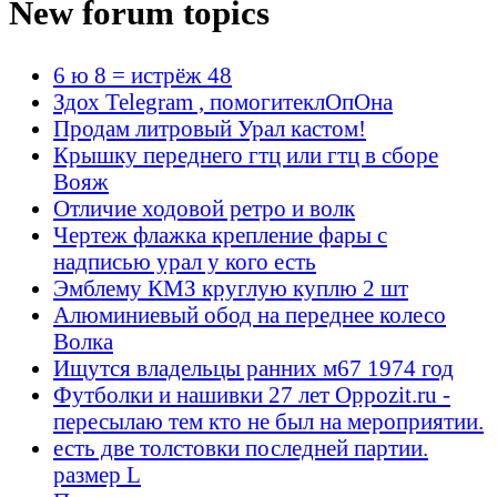
New forum topics
6 ю 8 = истрёж 48
Здох Telegram , помогитеклОпОна
Продам литровый Урал кастом!
Крышку переднего гтц или гтц в сборе
Вояж
Отличие ходовой ретро и волк
Чертеж флажка крепление фары с
надписью урал у кого есть
Эмблему КМЗ круглую куплю 2 шт
Алюминиевый обод на переднее колесо
Волка
Ищутся владельцы ранних м67 1974 год
Футболки и нашивки 27 лет Oppozit.ru -
пересылаю тем кто не был на мероприятии.
есть две толстовки последней партии.
размер L