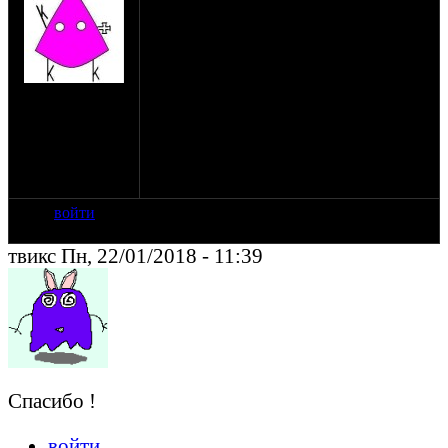
что у них кончился срок действия
страховки. Не ведитись, не выходите на
связь по указанным в смс телефонам.
Проверьте срок действия указанный в
вашем полисе. Если вдруг и правда
на сайте: сен-11
кончилась или кончается, а вероятность
нахождение:
такого исхода у мошенников 1 из 12, то
Москва
звоните по телефонам указанным в
полисе, пользуйтесь проверенными
страховыми агентами. Навязавшийся по
смс агент даст вам левый полис.
войти
твикс Пн, 22/01/2018 - 11:39
Спасибо !
войти