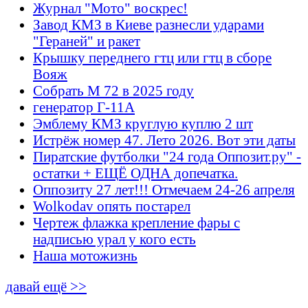
Журнал "Мото" воскрес!
Завод КМЗ в Киеве разнесли ударами
"Гераней" и ракет
Крышку переднего гтц или гтц в сборе
Вояж
Собрать М 72 в 2025 году
генератор Г-11А
Эмблему КМЗ круглую куплю 2 шт
Истрёж номер 47. Лето 2026. Вот эти даты
Пиратские футболки "24 года Оппозит.ру" -
остатки + ЕЩЁ ОДНА допечатка.
Оппозиту 27 лет!!! Отмечаем 24-26 апреля
Wolkodav опять постарел
Чертеж флажка крепление фары с
надписью урал у кого есть
Наша мотожизнь
давай ещё >>