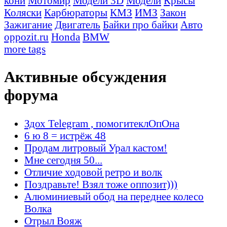
кони
Мотомир
Модели 3D
Модели
Крысы
Коляски
Карбюраторы
КМЗ
ИМЗ
Закон
Зажигание
Двигатель
Байки про байки
Авто
oppozit.ru
Honda
BMW
more tags
Активные обсуждения
форума
Здох Telegram , помогитеклОпОна
6 ю 8 = истрёж 48
Продам литровый Урал кастом!
Мне сегодня 50...
Отличие ходовой ретро и волк
Поздравьте! Взял тоже оппозит)))
Алюминиевый обод на переднее колесо
Волка
Отрыл Вояж