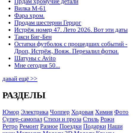
Прдам хромучие детали
Вилка М-61
Фара хром.
Продам шестерни Герцог
Истрёж номер 47. Лето 2026. Вот эти даты
Такси Биг-Бен
Остатки футболок с прошедших событий -
Дроп, Истрёж, Вояж. Перезалил фотки.
Шатуны с Avito
Мне сегодня 50...
давай ещё >>
РАЗДЕЛЫ
Юмор
Электрика
Чоппер
Ходовая
Химия
Фото
Супер-самопал
Стихи и проза
Стиль
Рожи
Ретро
Ремонт
Разное
Поездки
Подарки
Наши