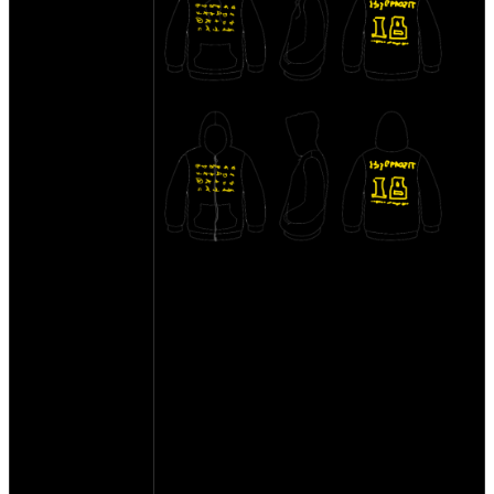
список желающих:
1. interceptor - #3 XXL
2. Teddy - #2 #3 - размер ?
(3. komandor - #3 - XL)
4. KMZя - #3 - L
(5. elk73bib - #3 - 4XL)
6. Mags - #3 - M
7. Megavolt23 #3 - S
8. ssh - #3 - L
9. soroka - #3 - XL
(10. WildDim - #3 - XXL)