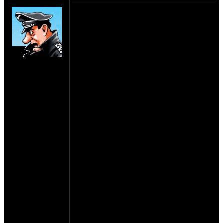
SHTRLZ_admin
Зима на носу. предлагаю собрать список
и размеры тех кто хочет стильно
приодеться.
Сейчас набрасываю рисунок: основная
идея - это все иконки сайта на груди, а с
на сайте: апр-99
зади можно лого оппозита и цифру 18 (в
нахождение:
честь ДР сайта) цвет черный, печать
Москва
желтая. так-же возможно изготовление
классической ирбитской силы - сине-
белое. (только тогда вариант с молнией
отпадает)
задумываю делать три основных
варианта:
#1 - толстовка - без карманов и без
капюшона
#2 - кенгуру - толстовка с капюшоном и
карманами на пузе
#3 - худи - кенгуру только на молнии
по итогам заказов, пока заказываем
только N3
про цены пока не знаю, нужно