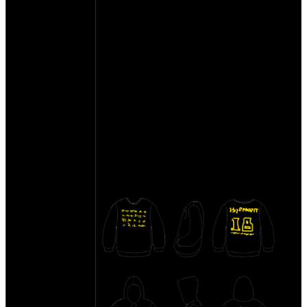
отрисовать макеты и отослать на
расценку. понятное дело что одну или две
штуки - вообще не выгодно будет
печатать. и так как я не олигарх, буду
деньги собирать заранее. не забывайте
указывать свой размер.
рассылка в регионы по россии с
отслеживанием трека без проблем -
"почта роисси". (плюс рублей 300
наверно.)
прошу тех, кто "только поболтать" - тему
не засорять. пишите размеры буквами...
типа L XL и прочие.