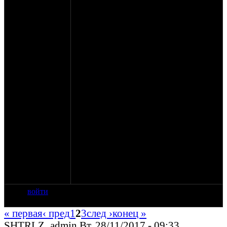
11. MORO_111 - #3 2шт - XXL
12. Katok - #3 52-54
13. ivan5 - #3 XXL
(14. Zut - #3 - XL)
(15. oTMorozsko - #3 - XXL)
(16. Bordo - #3 - L)
17. Африка - #3 - 4XL
(18. я - #3 L и M)
(19. PCdeath - #3 - XL)
(20. tortil - #3 L)
ОПЛАТА
есть тока две карты, Yandex и AlfaBank
1. 5106 2140 0046 5715 Yandex
2. 4790 8723 2927 0845 Alfa
никаких сберов и прочих почтовых
переводов, сори.
войти
« первая
‹ пред
1
2
3
след ›
конец »
SHTRLZ_admin Вт, 28/11/2017 - 09:33