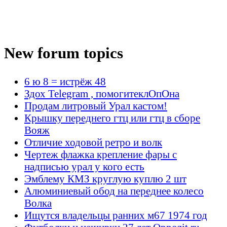
New forum topics
6 ю 8 = истрёж 48
Здох Telegram , помогитеклОпОна
Продам литровый Урал кастом!
Крышку переднего гтц или гтц в сборе
Вояж
Отличие ходовой ретро и волк
Чертеж флажка крепление фары с
надписью урал у кого есть
Эмблему КМЗ круглую куплю 2 шт
Алюминиевый обод на переднее колесо
Волка
Ищутся владельцы ранних м67 1974 год