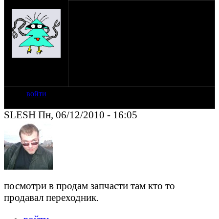
(пешеход)
дико извиняюсь, но както находил на
данном ресурсе чертежи переходника от
двигателя заз под ураловскую к.п. а вот
сейчас сколько не пробовал не могу
найти, помогите кто чем может...
:)
на сайте: янв-70
нахождение:
Тверь
войти
SLESH Пн, 06/12/2010 - 16:05
посмотри в продам запчасти там кто то
продавал переходник.