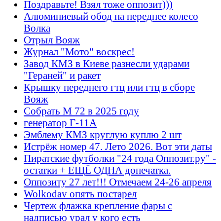
Поздравьте! Взял тоже оппозит)))
Алюминиевый обод на переднее колесо
Волка
Отрыл Вояж
Журнал "Мото" воскрес!
Завод КМЗ в Киеве разнесли ударами
"Гераней" и ракет
Крышку переднего гтц или гтц в сборе
Вояж
Собрать М 72 в 2025 году
генератор Г-11А
Эмблему КМЗ круглую куплю 2 шт
Истрёж номер 47. Лето 2026. Вот эти даты
Пиратские футболки "24 года Оппозит.ру" -
остатки + ЕЩЁ ОДНА допечатка.
Оппозиту 27 лет!!! Отмечаем 24-26 апреля
Wolkodav опять постарел
Чертеж флажка крепление фары с
надписью урал у кого есть