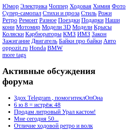
Юмор
Электрика
Чоппер
Ходовая
Химия
Фото
Супер-самопал
Стихи и проза
Стиль
Рожи
Ретро
Ремонт
Разное
Поездки
Подарки
Наши
кони
Мотомир
Модели 3D
Модели
Крысы
Коляски
Карбюраторы
КМЗ
ИМЗ
Закон
Зажигание
Двигатель
Байки про байки
Авто
oppozit.ru
Honda
BMW
more tags
Активные обсуждения
форума
Здох Telegram , помогитеклОпОна
6 ю 8 = истрёж 48
Продам литровый Урал кастом!
Мне сегодня 50...
Отличие ходовой ретро и волк