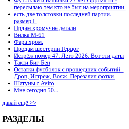
Футболки и нашивки 27 лет Oppozit.ru -
пересылаю тем кто не был на мероприятии.
есть две толстовки последней партии.
размер L
Прдам хромучие детали
Вилка М-61
Фара хром.
Продам шестерни Герцог
Истрёж номер 47. Лето 2026. Вот эти даты
Такси Биг-Бен
Остатки футболок с прошедших событий -
Дроп, Истрёж, Вояж. Перезалил фотки.
Шатуны с Avito
Мне сегодня 50...
давай ещё >>
РАЗДЕЛЫ