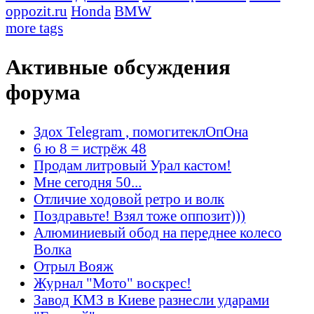
oppozit.ru
Honda
BMW
more tags
Активные обсуждения
форума
Здох Telegram , помогитеклОпОна
6 ю 8 = истрёж 48
Продам литровый Урал кастом!
Мне сегодня 50...
Отличие ходовой ретро и волк
Поздравьте! Взял тоже оппозит)))
Алюминиевый обод на переднее колесо
Волка
Отрыл Вояж
Журнал "Мото" воскрес!
Завод КМЗ в Киеве разнесли ударами