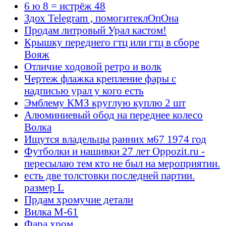
6 ю 8 = истрёж 48
Здох Telegram , помогитеклОпОна
Продам литровый Урал кастом!
Крышку переднего гтц или гтц в сборе
Вояж
Отличие ходовой ретро и волк
Чертеж флажка крепление фары с
надписью урал у кого есть
Эмблему КМЗ круглую куплю 2 шт
Алюминиевый обод на переднее колесо
Волка
Ищутся владельцы ранних м67 1974 год
Футболки и нашивки 27 лет Oppozit.ru -
пересылаю тем кто не был на мероприятии.
есть две толстовки последней партии.
размер L
Прдам хромучие детали
Вилка М-61
Фара хром.