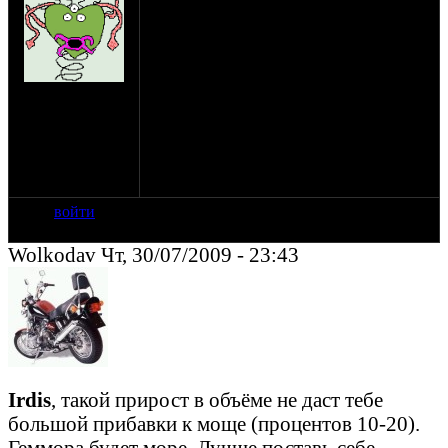
в блок 650 ставим цилиндры 720.
вопрос:
1.надо растачивать отверстие в блоке под
720е цилиндры?
2.какой доработки требуют поршни ВАЗ
на сайте: сен-07
82мм при установке?
нахождение:
3.пальцы ВАЗ диаметр 22?как
Королев
разворачивать ВГШ?
4.если ставить головы от 750, штанги
подойдут от 650?
5.какие еще могут возникнуть нюансы?
войти
Wolkodav Чт, 30/07/2009 - 23:43
Irdis
, такой прирост в объёме не даст тебе
большой прибавки к моще (процентов 10-20).
Геммора будет море. Лучше поставь себе