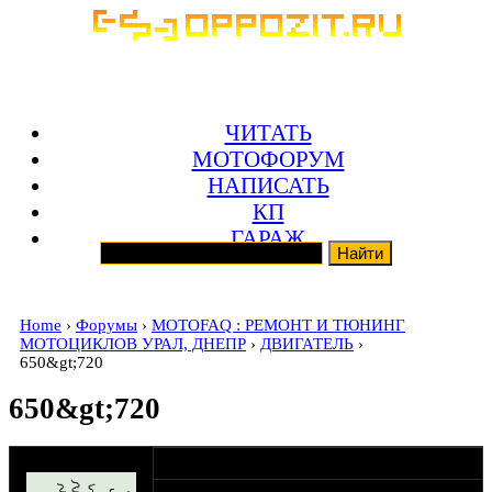
ЧИТАТЬ
МОТОФОРУМ
НАПИСАТЬ
КП
ГАРАЖ
Home
›
Форумы
›
MOTOFAQ : РЕМОНТ И ТЮНИНГ
МОТОЦИКЛОВ УРАЛ, ДНЕПР
›
ДВИГАТЕЛЬ
›
650&gt;720
650&gt;720
оппозитчик Irdis
30-07-09 23:06