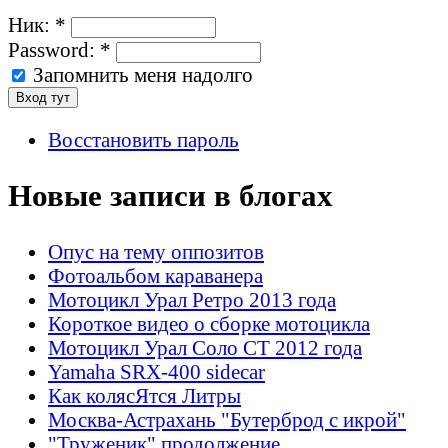
Ник:
*
Password:
*
Запомнить меня надолго
Восстановить пароль
Новые записи в блогах
Опус на тему оппозитов
Фотоальбом караванера
Мотоцикл Урал Ретро 2013 года
Короткое видео о сборке мотоцикла
Мотоцикл Урал Соло СТ 2012 года
Yamaha SRX-400 sidecar
Как колясЯтся Литры
Москва-Астрахань "Бутерброд с икрой"
"Труженик" продолжение