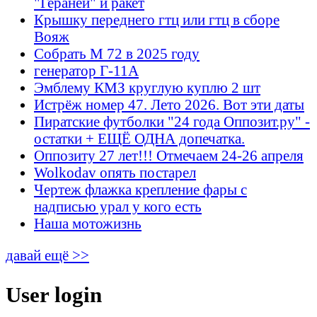
"Гераней" и ракет
Крышку переднего гтц или гтц в сборе
Вояж
Собрать М 72 в 2025 году
генератор Г-11А
Эмблему КМЗ круглую куплю 2 шт
Истрёж номер 47. Лето 2026. Вот эти даты
Пиратские футболки "24 года Оппозит.ру" -
остатки + ЕЩЁ ОДНА допечатка.
Оппозиту 27 лет!!! Отмечаем 24-26 апреля
Wolkodav опять постарел
Чертеж флажка крепление фары с
надписью урал у кого есть
Наша мотожизнь
давай ещё >>
User login