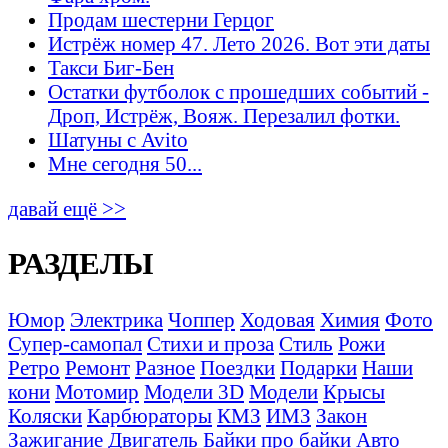
Продам шестерни Герцог
Истрёж номер 47. Лето 2026. Вот эти даты
Такси Биг-Бен
Остатки футболок с прошедших событий -
Дроп, Истрёж, Вояж. Перезалил фотки.
Шатуны с Avito
Мне сегодня 50...
давай ещё >>
РАЗДЕЛЫ
Юмор
Электрика
Чоппер
Ходовая
Химия
Фото
Супер-самопал
Стихи и проза
Стиль
Рожи
Ретро
Ремонт
Разное
Поездки
Подарки
Наши
кони
Мотомир
Модели 3D
Модели
Крысы
Коляски
Карбюраторы
КМЗ
ИМЗ
Закон
Зажигание
Двигатель
Байки про байки
Авто