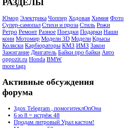
РАЗДЕЛЫ
Юмор
Электрика
Чоппер
Ходовая
Химия
Фото
Супер-самопал
Стихи и проза
Стиль
Рожи
Ретро
Ремонт
Разное
Поездки
Подарки
Наши
кони
Мотомир
Модели 3D
Модели
Крысы
Коляски
Карбюраторы
КМЗ
ИМЗ
Закон
Зажигание
Двигатель
Байки про байки
Авто
oppozit.ru
Honda
BMW
more tags
Активные обсуждения
форума
Здох Telegram , помогитеклОпОна
6 ю 8 = истрёж 48
Продам литровый Урал кастом!