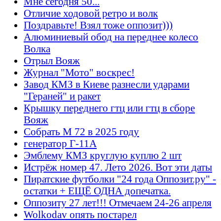
Мне сегодня 50...
Отличие ходовой ретро и волк
Поздравьте! Взял тоже оппозит)))
Алюминиевый обод на переднее колесо
Волка
Отрыл Вояж
Журнал "Мото" воскрес!
Завод КМЗ в Киеве разнесли ударами
"Гераней" и ракет
Крышку переднего гтц или гтц в сборе
Вояж
Собрать М 72 в 2025 году
генератор Г-11А
Эмблему КМЗ круглую куплю 2 шт
Истрёж номер 47. Лето 2026. Вот эти даты
Пиратские футболки "24 года Оппозит.ру" -
остатки + ЕЩЁ ОДНА допечатка.
Оппозиту 27 лет!!! Отмечаем 24-26 апреля
Wolkodav опять постарел