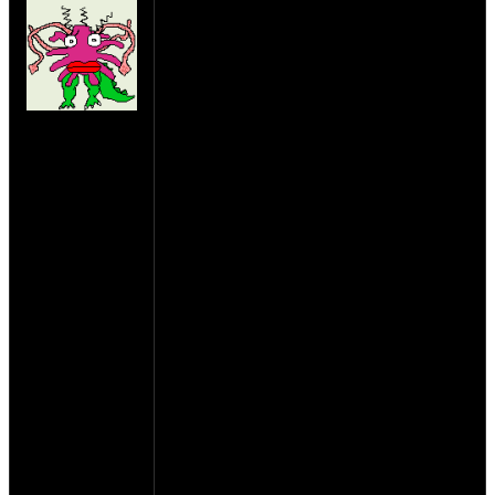
Вот откотал я тысячи 2 на урале с
днепропоршнями....и меня достало то что
постоянно пробивает прокладки!(даже
медные) я я надумал поменять шпильки с
размера 8 на 12, я в цилындрах прям сам
руками нарезал резьбу 12, отнес головки
на сайте: янв-09
знакомому он мне рассверлил отверстия
нахождение:
для шпилек на 12...вроде бы ничего
Нижегородская
сложного... НО ВОТ ТОЛКАТЕЛИ!!!!!!!
область
вот с ними я носился наверное почти
месяц искал человека который смог бы
сделать там дырки на 12....пробовали
сверлить,так все уходит сразу(палец
каленый,а верхняя и нижняя часть нет)
ниче не получилось...я давай дальше
шмонать всех....и короч наткнулся на
человека из хорошего завода!он мне
сделал все,ток я непомню чем он
увеличил дыра....вроде победитовым...че
там я непомню но точно не сверло!
вот...если кому пригодится,делайте не
пожалеете.
А я уверен что каму нибудь да надо
это,только вот вопрос о том кто сделает
дыры в толкателях встанет вопрос... :)