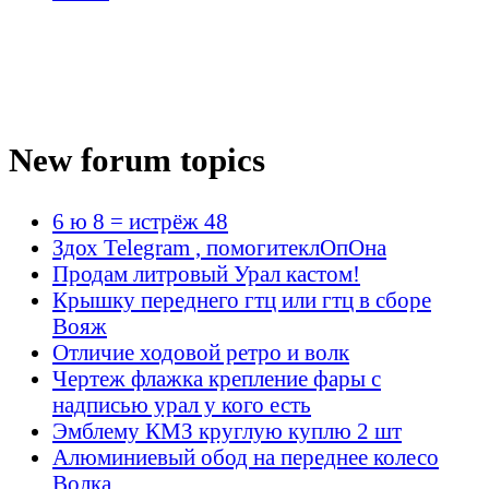
New forum topics
6 ю 8 = истрёж 48
Здох Telegram , помогитеклОпОна
Продам литровый Урал кастом!
Крышку переднего гтц или гтц в сборе
Вояж
Отличие ходовой ретро и волк
Чертеж флажка крепление фары с
надписью урал у кого есть
Эмблему КМЗ круглую куплю 2 шт
Алюминиевый обод на переднее колесо
Волка