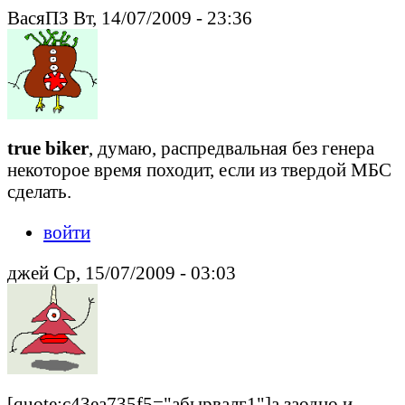
ВасяПЗ Вт, 14/07/2009 - 23:36
true biker
, думаю, распредвальная без генера
некоторое время походит, если из твердой МБС
сделать.
войти
джей Ср, 15/07/2009 - 03:03
[quote:c43ea735f5="абырвалг1"]а заодно и