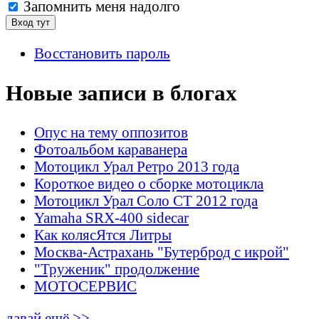
Запомнить меня надолго
Восстановить пароль
Новые записи в блогах
Опус на тему оппозитов
Фотоальбом караванера
Мотоцикл Урал Ретро 2013 года
Короткое видео о сборке мотоцикла
Мотоцикл Урал Соло СТ 2012 года
Yamaha SRX-400 sidecar
Как колясЯтся Литры
Москва-Астрахань "Бутерброд с икрой"
"Труженик" продолжение
МОТОСЕРВИС
давай ещё >>