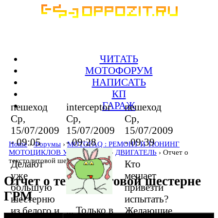
ЧИТАТЬ
МОТОФОРУМ
НАПИСАТЬ
КП
ГАРАЖ
пешеход
interceptor
пешеход
Ср,
Ср,
Ср,
15/07/2009
15/07/2009
15/07/2009
- 09:05
- 09:28
- 09:39
Home
›
Форумы
›
MOTOFAQ : РЕМОНТ И ТЮНИНГ
МОТОЦИКЛОВ УРАЛ, ДНЕПР
›
ДВИГАТЕЛЬ
› Отчет о
текстолитовой шестерне ГРМ
Делают
Кто
уже
мешает
Отчет о текстолитовой шестерне
большую
привезти
ГРМ
шестерню
испытать?
... Только в
из белого и
Желающие