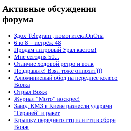
Активные обсуждения
форума
Здох Telegram , помогитеклОпОна
6 ю 8 = истрёж 48
Продам литровый Урал кастом!
Мне сегодня 50...
Отличие ходовой ретро и волк
Поздравьте! Взял тоже оппозит)))
Алюминиевый обод на переднее колесо
Волка
Отрыл Вояж
Журнал "Мото" воскрес!
Завод КМЗ в Киеве разнесли ударами
"Гераней" и ракет
Крышку переднего гтц или гтц в сборе
Вояж