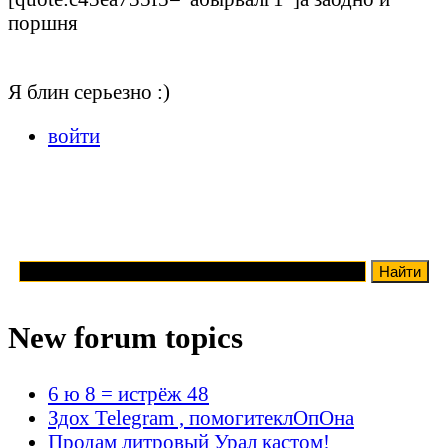
поршня
Я блин серьезно :)
войти
New forum topics
6 ю 8 = истрёж 48
Здох Telegram , помогитеклОпОна
Продам литровый Урал кастом!