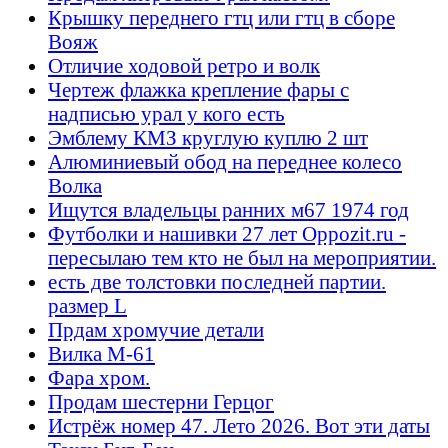
Крышку переднего гтц или гтц в сборе
Вояж
Отличие ходовой ретро и волк
Чертеж флажка крепление фары с
надписью урал у кого есть
Эмблему КМЗ круглую куплю 2 шт
Алюминиевый обод на переднее колесо
Волка
Ищутся владельцы ранних м67 1974 год
Футболки и нашивки 27 лет Oppozit.ru -
пересылаю тем кто не был на мероприятии.
есть две толстовки последней партии.
размер L
Прдам хромучие детали
Вилка М-61
Фара хром.
Продам шестерни Герцог
Истрёж номер 47. Лето 2026. Вот эти даты