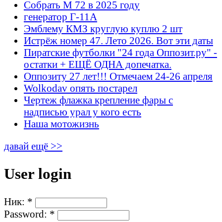
Собрать М 72 в 2025 году
генератор Г-11А
Эмблему КМЗ круглую куплю 2 шт
Истрёж номер 47. Лето 2026. Вот эти даты
Пиратские футболки "24 года Оппозит.ру" -
остатки + ЕЩЁ ОДНА допечатка.
Оппозиту 27 лет!!! Отмечаем 24-26 апреля
Wolkodav опять постарел
Чертеж флажка крепление фары с
надписью урал у кого есть
Наша мотожизнь
давай ещё >>
User login
Ник:
*
Password:
*