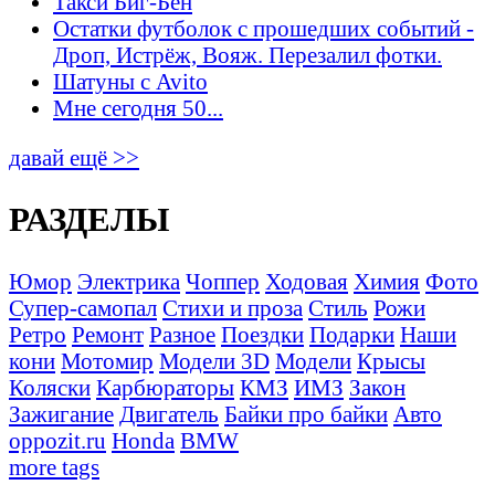
Такси Биг-Бен
Остатки футболок с прошедших событий -
Дроп, Истрёж, Вояж. Перезалил фотки.
Шатуны с Avito
Мне сегодня 50...
давай ещё >>
РАЗДЕЛЫ
Юмор
Электрика
Чоппер
Ходовая
Химия
Фото
Супер-самопал
Стихи и проза
Стиль
Рожи
Ретро
Ремонт
Разное
Поездки
Подарки
Наши
кони
Мотомир
Модели 3D
Модели
Крысы
Коляски
Карбюраторы
КМЗ
ИМЗ
Закон
Зажигание
Двигатель
Байки про байки
Авто
oppozit.ru
Honda
BMW
more tags