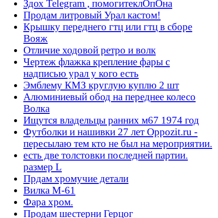
Здох Telegram , помогитеклОпОна
Продам литровый Урал кастом!
Крышку переднего гтц или гтц в сборе
Вояж
Отличие ходовой ретро и волк
Чертеж флажка крепление фары с
надписью урал у кого есть
Эмблему КМЗ круглую куплю 2 шт
Алюминиевый обод на переднее колесо
Волка
Ищутся владельцы ранних м67 1974 год
Футболки и нашивки 27 лет Oppozit.ru -
пересылаю тем кто не был на мероприятии.
есть две толстовки последней партии.
размер L
Прдам хромучие детали
Вилка М-61
Фара хром.
Продам шестерни Герцог