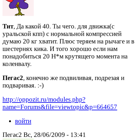
Тит
, Да какой 40. Ты чего. для движка(с
уральской кпп) с нормальной компрессией
думаю 20 кг хватит. Плюс теряем на рычаге и в
шестернях кика. И того хорошо если нам
понадобиться 20 Н*м крутящего момента на
коленвалу.
Пегас2
, конечно же подвиливая, подрезая и
подваривая. :-)
http://oppozit.ru/modules.php?
name=Forums&file=viewtopic&p=664657
войти
Пегас2 Вс, 28/06/2009 - 13:41