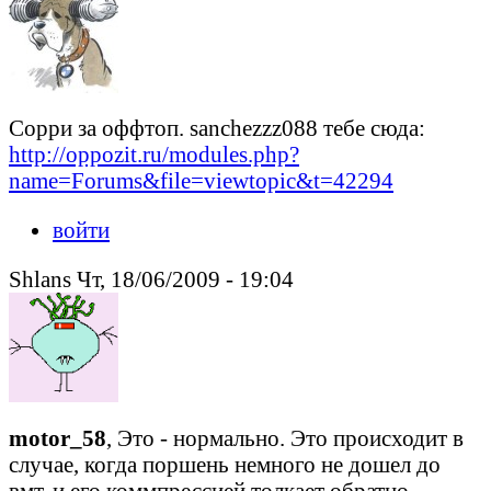
Сорри за оффтоп. sanchezzz088 тебе сюда:
http://oppozit.ru/modules.php?
name=Forums&file=viewtopic&t=42294
войти
Shlans Чт, 18/06/2009 - 19:04
motor_58
, Это - нормально. Это происходит в
случае, когда поршень немного не дошел до
вмт, и его коммпрессией толкает обратно.