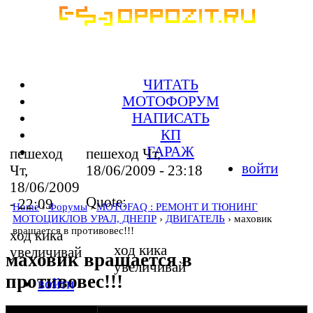
ЧИТАТЬ
МОТОФОРУМ
НАПИСАТЬ
КП
ГАРАЖ
пешеход
пешеход Чт,
войти
Чт,
18/06/2009 - 23:18
18/06/2009
Quote:
- 22:09
Home
›
Форумы
›
MOTOFAQ : РЕМОНТ И ТЮНИНГ
МОТОЦИКЛОВ УРАЛ, ДНЕПР
›
ДВИГАТЕЛЬ
› маховик
вращается в противовес!!!
ход кика
ход кика
увеличивай
маховик вращается в
увеличивай
противовес!!!
войти