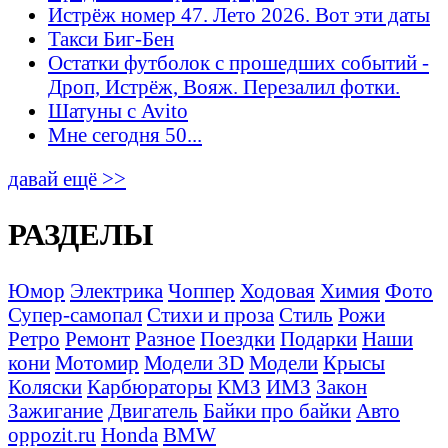
Истрёж номер 47. Лето 2026. Вот эти даты
Такси Биг-Бен
Остатки футболок с прошедших событий -
Дроп, Истрёж, Вояж. Перезалил фотки.
Шатуны с Avito
Мне сегодня 50...
давай ещё >>
РАЗДЕЛЫ
Юмор
Электрика
Чоппер
Ходовая
Химия
Фото
Супер-самопал
Стихи и проза
Стиль
Рожи
Ретро
Ремонт
Разное
Поездки
Подарки
Наши
кони
Мотомир
Модели 3D
Модели
Крысы
Коляски
Карбюраторы
КМЗ
ИМЗ
Закон
Зажигание
Двигатель
Байки про байки
Авто
oppozit.ru
Honda
BMW