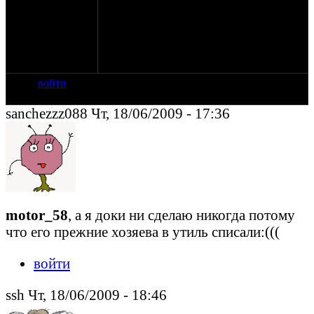
внятно описал проблему, спрашивайте
скажу.... (еще очень маленький ход кика у
мня, почему не знаю, коробку то всю
перебирал все шестерни в норме и
храповик новый и паразитка...)
войти
sanchezzz088 Чт, 18/06/2009 - 17:36
motor_58
, а я доки ни сделаю никогда потому
что его прежние хозяева в утиль списали:(((
войти
ssh Чт, 18/06/2009 - 18:46