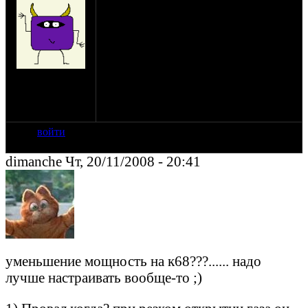
Всем доброго вечера. Вопрос у меня
заключается в следующем. Как улучшить
стабильность холостых оборотов на кар.
К-65Т. А так у меня щас стоят 68,
холостые идеальные НО:
1 Провал.
на сайте: ноя-08
2 Уменьшение мощности.
нахождение: г.
3 Плохой разгон с 40 км/ч.
Калуга
Спасибо заранее.
войти
dimanche Чт, 20/11/2008 - 20:41
уменьшение мощность на к68???...... надо
лучше настраивать вообще-то ;)