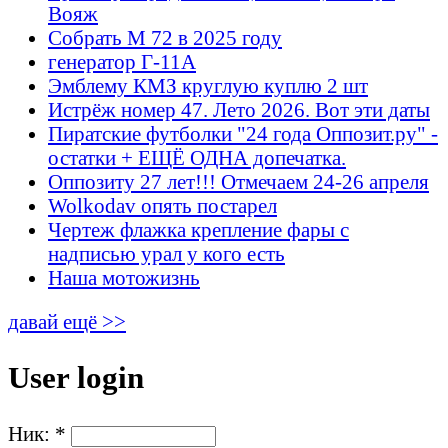
Вояж
Собрать М 72 в 2025 году
генератор Г-11А
Эмблему КМЗ круглую куплю 2 шт
Истрёж номер 47. Лето 2026. Вот эти даты
Пиратские футболки "24 года Оппозит.ру" -
остатки + ЕЩЁ ОДНА допечатка.
Оппозиту 27 лет!!! Отмечаем 24-26 апреля
Wolkodav опять постарел
Чертеж флажка крепление фары с
надписью урал у кого есть
Наша мотожизнь
давай ещё >>
User login
Ник:
*