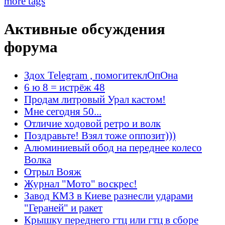
more tags
Активные обсуждения
форума
Здох Telegram , помогитеклОпОна
6 ю 8 = истрёж 48
Продам литровый Урал кастом!
Мне сегодня 50...
Отличие ходовой ретро и волк
Поздравьте! Взял тоже оппозит)))
Алюминиевый обод на переднее колесо
Волка
Отрыл Вояж
Журнал "Мото" воскрес!
Завод КМЗ в Киеве разнесли ударами
"Гераней" и ракет
Крышку переднего гтц или гтц в сборе