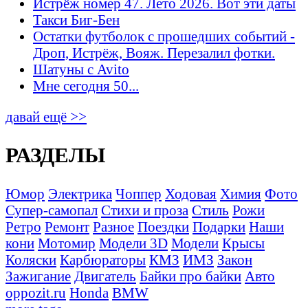
Истрёж номер 47. Лето 2026. Вот эти даты
Такси Биг-Бен
Остатки футболок с прошедших событий -
Дроп, Истрёж, Вояж. Перезалил фотки.
Шатуны с Avito
Мне сегодня 50...
давай ещё >>
РАЗДЕЛЫ
Юмор
Электрика
Чоппер
Ходовая
Химия
Фото
Супер-самопал
Стихи и проза
Стиль
Рожи
Ретро
Ремонт
Разное
Поездки
Подарки
Наши
кони
Мотомир
Модели 3D
Модели
Крысы
Коляски
Карбюраторы
КМЗ
ИМЗ
Закон
Зажигание
Двигатель
Байки про байки
Авто
oppozit.ru
Honda
BMW