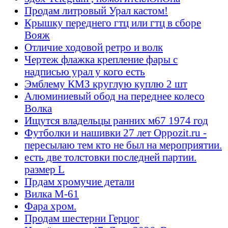
Продам литровый Урал кастом!
Крышку переднего гтц или гтц в сборе
Вояж
Отличие ходовой ретро и волк
Чертеж флажка крепление фары с
надписью урал у кого есть
Эмблему КМЗ круглую куплю 2 шт
Алюминиевый обод на переднее колесо
Волка
Ищутся владельцы ранних м67 1974 год
Футболки и нашивки 27 лет Oppozit.ru -
пересылаю тем кто не был на мероприятии.
есть две толстовки последней партии.
размер L
Прдам хромучие детали
Вилка М-61
Фара хром.
Продам шестерни Герцог