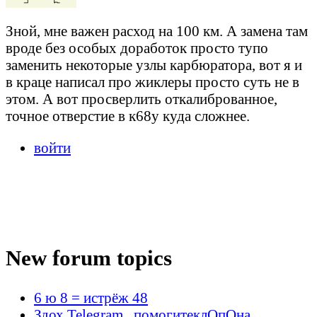
Зной, мне важен расход на 100 км. А замена там
вроде без особых доработок просто тупо
заменить некоторые узлы карбюратора, вот я и
в краце написал про жиклеры просто суть не в
этом. А вот просверлить откалиброванное,
точное отверстие в к68у куда сложнее.
войти
New forum topics
6 ю 8 = истрёж 48
Здох Telegram , помогитеклОпОна