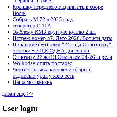
"Гераней" и ракет
Крышку переднего гтц или гтц в сборе
Вояж
Собрать М 72 в 2025 году
генератор Г-11А
Эмблему КМЗ круглую куплю 2 шт
Истрёж номер 47. Лето 2026. Вот эти даты
Пиратские футболки "24 года Оппозит.ру" -
остатки + ЕЩЁ ОДНА допечатка.
Оппозиту 27 лет!!! Отмечаем 24-26 апреля
Wolkodav опять постарел
Чертеж флажка крепление фары с
надписью урал у кого есть
Наша мотожизнь
давай ещё >>
User login