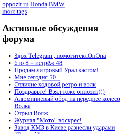
oppozit.ru
Honda
BMW
more tags
Активные обсуждения
форума
Здох Telegram , помогитеклОпОна
6 ю 8 = истрёж 48
Продам литровый Урал кастом!
Мне сегодня 50...
Отличие ходовой ретро и волк
Поздравьте! Взял тоже оппозит)))
Алюминиевый обод на переднее колесо
Волка
Отрыл Вояж
Журнал "Мото" воскрес!
Завод КМЗ в Киеве разнесли ударами