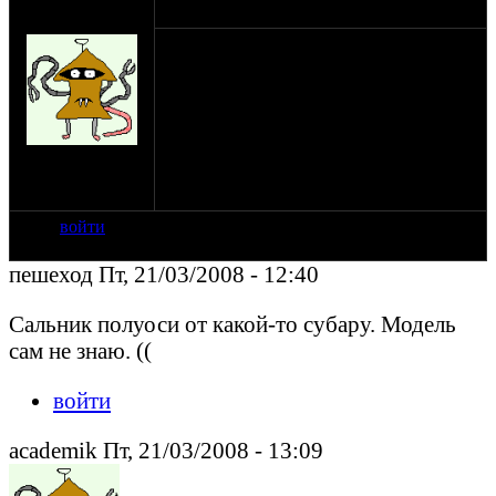
оппозитчик
21-03-08 12:11
academik
Здесь где-то кто-то говорил, что у
воротникового сальника (редуктор) есть
Японский автомобильный аналог,
совпадающим по размерам. А от чего
точно я не запомнил и не записал.
на сайте: фев-02
Может кто вспомнит и напишет здесь?
нахождение:
Moscow
войти
пешеход Пт, 21/03/2008 - 12:40
Сальник полуоси от какой-то субару. Модель
сам не знаю. ((
войти
academik Пт, 21/03/2008 - 13:09