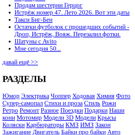
Продам шестерни Герцог
Истрёж номер 47. Лето 2026. Вот эти даты
Такси Биг-Бен
Остатки футболок с прошедших событий -
Дроп, Истрёж, Вояж. Перезалил фотки.
Шатуны с Avito
Мне сегодня 50...
давай ещё >>
РАЗДЕЛЫ
Юмор
Электрика
Чоппер
Ходовая
Химия
Фото
Супер-самопал
Стихи и проза
Стиль
Рожи
Ретро
Ремонт
Разное
Поездки
Подарки
Наши
кони
Мотомир
Модели 3D
Модели
Крысы
Коляски
Карбюраторы
КМЗ
ИМЗ
Закон
Зажигание
Двигатель
Байки про байки
Авто