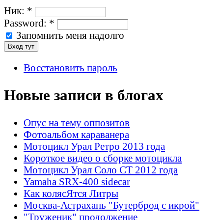
Ник:
*
Password:
*
Запомнить меня надолго
Восстановить пароль
Новые записи в блогах
Опус на тему оппозитов
Фотоальбом караванера
Мотоцикл Урал Ретро 2013 года
Короткое видео о сборке мотоцикла
Мотоцикл Урал Соло СТ 2012 года
Yamaha SRX-400 sidecar
Как колясЯтся Литры
Москва-Астрахань "Бутерброд с икрой"
"Труженик" продолжение