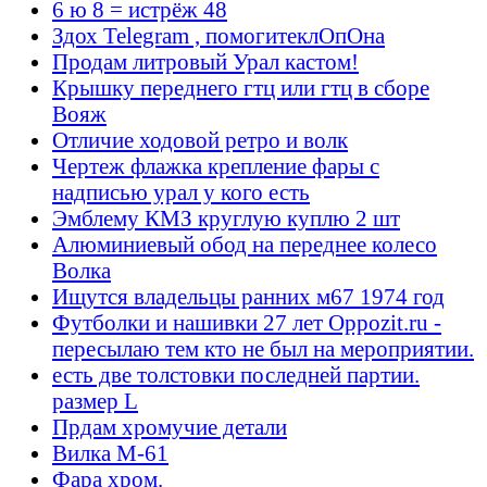
6 ю 8 = истрёж 48
Здох Telegram , помогитеклОпОна
Продам литровый Урал кастом!
Крышку переднего гтц или гтц в сборе
Вояж
Отличие ходовой ретро и волк
Чертеж флажка крепление фары с
надписью урал у кого есть
Эмблему КМЗ круглую куплю 2 шт
Алюминиевый обод на переднее колесо
Волка
Ищутся владельцы ранних м67 1974 год
Футболки и нашивки 27 лет Oppozit.ru -
пересылаю тем кто не был на мероприятии.
есть две толстовки последней партии.
размер L
Прдам хромучие детали
Вилка М-61
Фара хром.