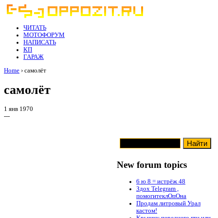
ЧИТАТЬ
МОТОФОРУМ
НАПИСАТЬ
КП
ГАРАЖ
Home
› самолёт
самолёт
1 янв 1970
---
New forum topics
6 ю 8 = истрёж 48
Здох Telegram ,
помогитеклОпОна
Продам литровый Урал
кастом!
Крышку переднего гтц или