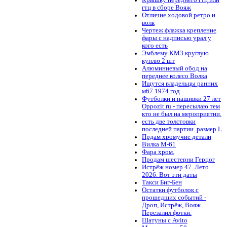
гтц в сборе Вояж
Отличие ходовой ретро и
волк
Чертеж флажка крепление
фары с надписью урал у
кого есть
Эмблему КМЗ круглую
куплю 2 шт
Алюминиевый обод на
переднее колесо Волка
Ищутся владельцы ранних
м67 1974 год
Футболки и нашивки 27 лет
Oppozit.ru - пересылаю тем
кто не был на мероприятии.
есть две толстовки
последней партии. размер L
Прдам хромучие детали
Вилка М-61
Фара хром.
Продам шестерни Герцог
Истрёж номер 47. Лето
2026. Вот эти даты
Такси Биг-Бен
Остатки футболок с
прошедших событий -
Дроп, Истрёж, Вояж.
Перезалил фотки.
Шатуны с Avito