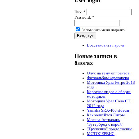
User login
Ник:
*
Password:
*
Запомнить меня надолго
Восстановить пароль
Новые записи в
блогах
Опус на тему оппозитов
Фотоальбом караванера
Мотоцикл Урал Ретро 2013
года
Короткое видео о сборке
мотоцикла
Мотоцикл Урал Соло СТ
2012 года
Yamaha SRX-400 sidecar
Как колясЯтся Литры
Москва-Астрахань
"Бутерброд с икрой"
"Труженик" продолжение
МОТОСЕРВИС