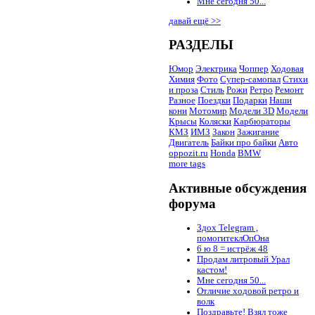
Мне сегодня 50...
давай ещё >>
РАЗДЕЛЫ
Юмор
Электрика
Чоппер
Ходовая
Химия
Фото
Супер-самопал
Стихи
и проза
Стиль
Рожи
Ретро
Ремонт
Разное
Поездки
Подарки
Наши
кони
Мотомир
Модели 3D
Модели
Крысы
Коляски
Карбюраторы
КМЗ
ИМЗ
Закон
Зажигание
Двигатель
Байки про байки
Авто
oppozit.ru
Honda
BMW
more tags
Активные обсуждения
форума
Здох Telegram ,
помогитеклОпОна
6 ю 8 = истрёж 48
Продам литровый Урал
кастом!
Мне сегодня 50...
Отличие ходовой ретро и
волк
Поздравьте! Взял тоже