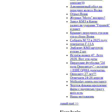
оппозит)))
Алюминиевый обод на
переднее колесо Волка
Отрыл Вояж
Журнал "Мото" воскрес!
Завод КМЗ в Киеве
разнесли ударами "Гераней"
и ракет
Крышку переднего гтц или
гтц в сборе Вояж
Собрать М 72 в 2025 году
генератор Г-11А
Эмблему КМЗ круглую
куплю 2 шт
Истрёж номер 47. Лето
2026. Вот эти даты
Пиратские футболки "24
года Оппозит.ру" - остатки
+ ЕЩЁ ОДНА допечатка.
Оппозиту 27 лет!!!
Отмечаем 24-26 апреля
Wolkodav опять постарел
Чертеж флажка крепление
фары с надписью урал у
кого есть
Наша мотожизнь
давай ещё >>