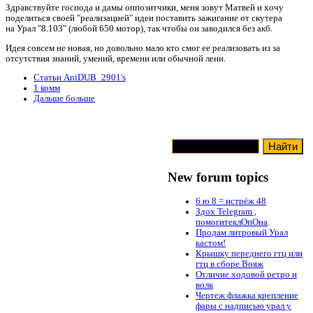
Здравствуйте господа и дамы оппозитчики, меня зовут Матвей и хочу
поделиться своей "реализацией" идеи поставить зажигание от скутера
на Урал "8.103" (любой 650 мотор), так чтобы он заводился без акб.
Идея совсем не новая, но довольно мало кто смог ее реализовать из за
отсутствия знаний, умений, времени или обычной лени.
Статьи AniDUB_2901's
1 комм
Дальше больше
New forum topics
6 ю 8 = истрёж 48
Здох Telegram ,
помогитеклОпОна
Продам литровый Урал
кастом!
Крышку переднего гтц или
гтц в сборе Вояж
Отличие ходовой ретро и
волк
Чертеж флажка крепление
фары с надписью урал у