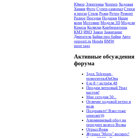
Юмор
Электрика
Чоппер
Ходовая
Химия
Фото
Супер-самопал
Стихи
и проза
Стиль
Рожи
Ретро
Ремонт
Разное
Поездки
Подарки
Наши
кони
Мотомир
Модели 3D
Модели
Крысы
Коляски
Карбюраторы
КМЗ
ИМЗ
Закон
Зажигание
Двигатель
Байки про байки
Авто
oppozit.ru
Honda
BMW
more tags
Активные обсуждения
форума
Здох Telegram ,
помогитеклОпОна
6 ю 8 = истрёж 48
Продам литровый Урал
кастом!
Мне сегодня 50...
Отличие ходовой ретро и
волк
Поздравьте! Взял тоже
оппозит)))
Алюминиевый обод на
переднее колесо Волка
Отрыл Вояж
Журнал "Мото" воскрес!