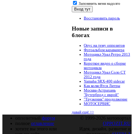
Запомнить меня надолго
Восстановить пароль
Новые записи в
блогах
Опус на тему оппозитов
Фотоальбом караванера
Мотоцикл Урал Ретро 2013
года
Короткое видео о сборке
мотоцикла
Мотоцикл Урал Соло СТ
2012 года
Yamaha SRX-400 sidecar
Как колясЯтся Литры
Москва-Астрахань
"Бутерброд с икрой"
"Труженик" продолжение
МОТОСЕРВИС
давай ещё >>
оппозитный
форум
© 1999-2026 мотопортал
полное
оглавление
OPPOZIT.RU
хотите вы этого или
Идея, дизайн, развитие и