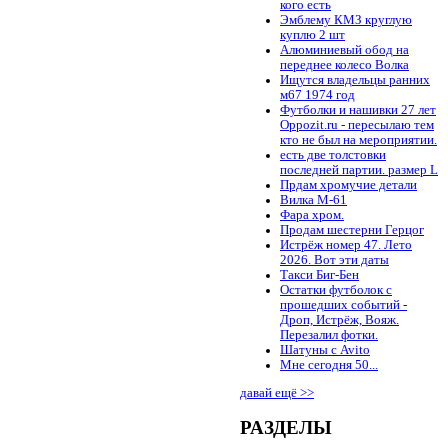
кого есть
Эмблему КМЗ круглую
куплю 2 шт
Алюминиевый обод на
переднее колесо Волка
Ищутся владельцы ранних
м67 1974 год
Футболки и нашивки 27 лет
Oppozit.ru - пересылаю тем
кто не был на мероприятии.
есть две толстовки
последней партии. размер L
Прдам хромучие детали
Вилка М-61
Фара хром.
Продам шестерни Герцог
Истрёж номер 47. Лето
2026. Вот эти даты
Такси Биг-Бен
Остатки футболок с
прошедших событий -
Дроп, Истрёж, Вояж.
Перезалил фотки.
Шатуны с Avito
Мне сегодня 50...
давай ещё >>
РАЗДЕЛЫ