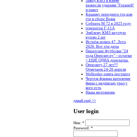
Завод КМЗ в Киеве
разнесли ударами "Гераней"
и ракет
Крышку переднего гтц или
гтц в сборе Вояж
Собрать М 72 в 2025 году
генератор Г-11А
Эмблему КМЗ круглую
куплю 2 шт
Истрёж номер 47. Лето
2026. Вот эти даты
Пиратские футболки "24
года Оппозит.ру" - остатки
+ ЕЩЁ ОДНА допечатка.
Оппозиту 27 лет!!!
Отмечаем 24-26 апреля
Wolkodav опять постарел
Чертеж флажка крепление
фары с надписью урал у
кого есть
Наша мотожизнь
давай ещё >>
User login
Ник:
*
Password:
*