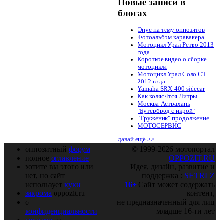
Новые записи в
блогах
Опус на тему оппозитов
Фотоальбом караванера
Мотоцикл Урал Ретро 2013
года
Короткое видео о сборке
мотоцикла
Мотоцикл Урал Соло СТ
2012 года
Yamaha SRX-400 sidecar
Как колясЯтся Литры
Москва-Астрахань
"Бутерброд с икрой"
"Труженик" продолжение
МОТОСЕРВИС
давай ещё >>
оппозитный
форум
© 1999-2026 мотопортал
полное
оглавление
OPPOZIT.RU
хотите вы этого или
Идея, дизайн, развитие и
нет, но сайт
поддержка :
SHTRLZ
использует
куки
16+
Сайт может содержать
закрома
oppozit.ru
контент,
о
не предназначенный для лиц
конфиденциальности
младше 16-ти лет
реклама
на