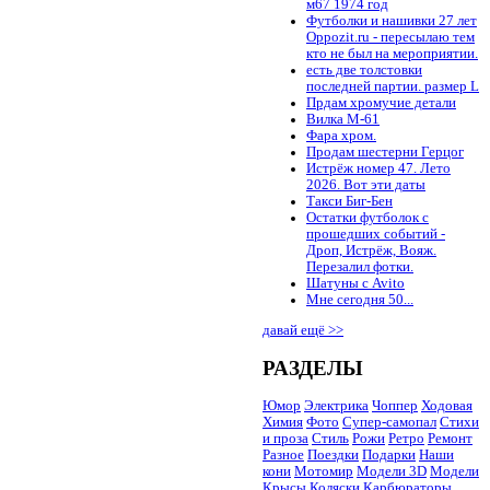
м67 1974 год
Футболки и нашивки 27 лет
Oppozit.ru - пересылаю тем
кто не был на мероприятии.
есть две толстовки
последней партии. размер L
Прдам хромучие детали
Вилка М-61
Фара хром.
Продам шестерни Герцог
Истрёж номер 47. Лето
2026. Вот эти даты
Такси Биг-Бен
Остатки футболок с
прошедших событий -
Дроп, Истрёж, Вояж.
Перезалил фотки.
Шатуны с Avito
Мне сегодня 50...
давай ещё >>
РАЗДЕЛЫ
Юмор
Электрика
Чоппер
Ходовая
Химия
Фото
Супер-самопал
Стихи
и проза
Стиль
Рожи
Ретро
Ремонт
Разное
Поездки
Подарки
Наши
кони
Мотомир
Модели 3D
Модели
Крысы
Коляски
Карбюраторы