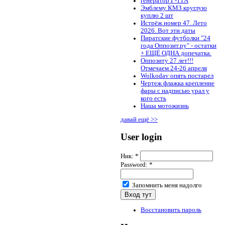
генератор Г-11А
Эмблему КМЗ круглую
куплю 2 шт
Истрёж номер 47. Лето
2026. Вот эти даты
Пиратские футболки "24
года Оппозит.ру" - остатки
+ ЕЩЁ ОДНА допечатка.
Оппозиту 27 лет!!!
Отмечаем 24-26 апреля
Wolkodav опять постарел
Чертеж флажка крепление
фары с надписью урал у
кого есть
Наша мотожизнь
давай ещё >>
User login
Ник:
*
Password:
*
Запомнить меня надолго
Восстановить пароль