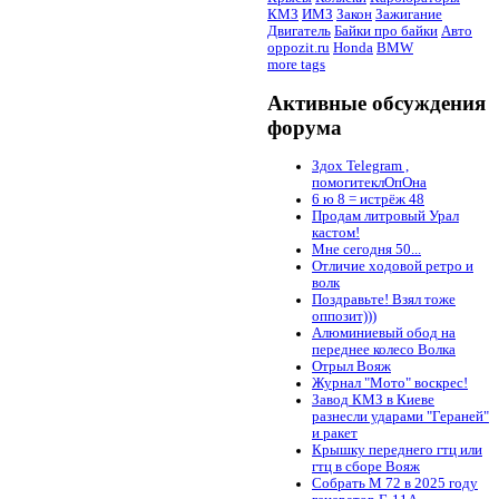
КМЗ
ИМЗ
Закон
Зажигание
Двигатель
Байки про байки
Авто
oppozit.ru
Honda
BMW
more tags
Активные обсуждения
форума
Здох Telegram ,
помогитеклОпОна
6 ю 8 = истрёж 48
Продам литровый Урал
кастом!
Мне сегодня 50...
Отличие ходовой ретро и
волк
Поздравьте! Взял тоже
оппозит)))
Алюминиевый обод на
переднее колесо Волка
Отрыл Вояж
Журнал "Мото" воскрес!
Завод КМЗ в Киеве
разнесли ударами "Гераней"
и ракет
Крышку переднего гтц или
гтц в сборе Вояж
Собрать М 72 в 2025 году