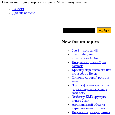
Сборка кпп с супер короткой первой. Может кому полезно.
13 комм
Дальше больше
New forum topics
6 ю 8 = истрёж 48
Здох Telegram ,
помогитеклОпОна
Продам литровый Урал
кастом!
Крышку переднего гтц или
гтц в сборе Вояж
Отличие ходовой ретро и
волк
Чертеж флажка крепление
фары с надписью урал у
кого есть
Эмблему КМЗ круглую
куплю 2 шт
Алюминиевый обод на
переднее колесо Волка
Ищутся владельцы ранних