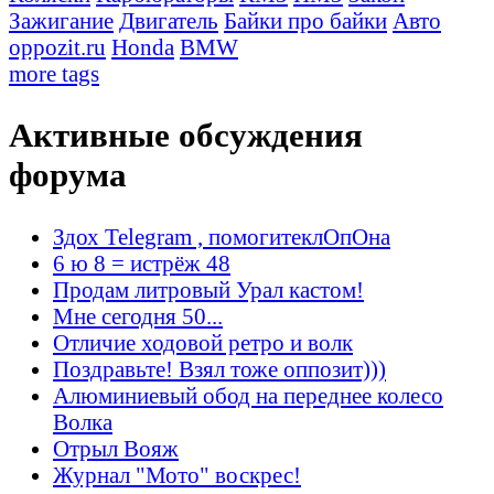
Зажигание
Двигатель
Байки про байки
Авто
oppozit.ru
Honda
BMW
more tags
Активные обсуждения
форума
Здох Telegram , помогитеклОпОна
6 ю 8 = истрёж 48
Продам литровый Урал кастом!
Мне сегодня 50...
Отличие ходовой ретро и волк
Поздравьте! Взял тоже оппозит)))
Алюминиевый обод на переднее колесо
Волка
Отрыл Вояж
Журнал "Мото" воскрес!