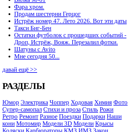
Фара хром.
Продам шестерни Герцог
Истрёж номер 47. Лето 2026. Вот эти даты
Такси Биг-Бен
Остатки футболок с прошедших событий -
Дроп, Истрёж, Вояж. Перезалил фотки.
Шатуны с Avito
Мне сегодня 50...
давай ещё >>
РАЗДЕЛЫ
Юмор
Электрика
Чоппер
Ходовая
Химия
Фото
Супер-самопал
Стихи и проза
Стиль
Рожи
Ретро
Ремонт
Разное
Поездки
Подарки
Наши
кони
Мотомир
Модели 3D
Модели
Крысы
Коляски
Карбюраторы
КМЗ
ИМЗ
Закон