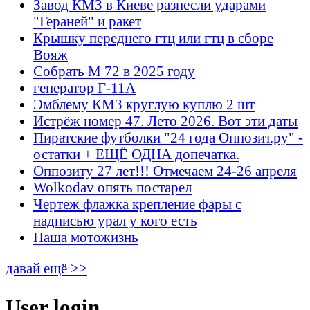
Завод КМЗ в Киеве разнесли ударами
"Гераней" и ракет
Крышку переднего гтц или гтц в сборе
Вояж
Собрать М 72 в 2025 году
генератор Г-11А
Эмблему КМЗ круглую куплю 2 шт
Истрёж номер 47. Лето 2026. Вот эти даты
Пиратские футболки "24 года Оппозит.ру" -
остатки + ЕЩЁ ОДНА допечатка.
Оппозиту 27 лет!!! Отмечаем 24-26 апреля
Wolkodav опять постарел
Чертеж флажка крепление фары с
надписью урал у кого есть
Наша мотожизнь
давай ещё >>
User login