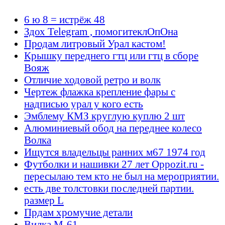
6 ю 8 = истрёж 48
Здох Telegram , помогитеклОпОна
Продам литровый Урал кастом!
Крышку переднего гтц или гтц в сборе
Вояж
Отличие ходовой ретро и волк
Чертеж флажка крепление фары с
надписью урал у кого есть
Эмблему КМЗ круглую куплю 2 шт
Алюминиевый обод на переднее колесо
Волка
Ищутся владельцы ранних м67 1974 год
Футболки и нашивки 27 лет Oppozit.ru -
пересылаю тем кто не был на мероприятии.
есть две толстовки последней партии.
размер L
Прдам хромучие детали
Вилка М-61