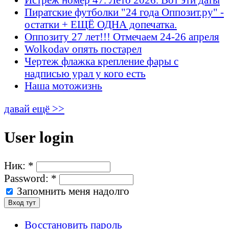
Пиратские футболки "24 года Оппозит.ру" -
остатки + ЕЩЁ ОДНА допечатка.
Оппозиту 27 лет!!! Отмечаем 24-26 апреля
Wolkodav опять постарел
Чертеж флажка крепление фары с
надписью урал у кого есть
Наша мотожизнь
давай ещё >>
User login
Ник:
*
Password:
*
Запомнить меня надолго
Восстановить пароль