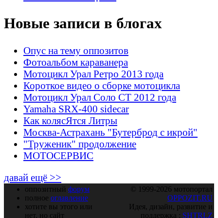
Новые записи в блогах
Опус на тему оппозитов
Фотоальбом караванера
Мотоцикл Урал Ретро 2013 года
Короткое видео о сборке мотоцикла
Мотоцикл Урал Соло СТ 2012 года
Yamaha SRX-400 sidecar
Как колясЯтся Литры
Москва-Астрахань "Бутерброд с икрой"
"Труженик" продолжение
МОТОСЕРВИС
давай ещё >>
оппозитный
форум
© 1999-2026 мотопортал
полное
оглавление
OPPOZIT.RU
хотите вы этого или
Идея, дизайн, развитие и
нет, но сайт
поддержка :
SHTRLZ