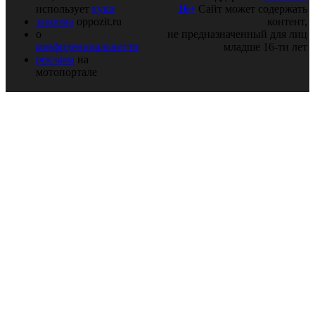
использует
куки
16+
Сайт может содержать
закрома
oppozit.ru
контент,
о
не предназначенный для лиц
конфиденциальности
младше 16-ти лет
реклама
на
мотопортале