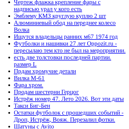
Чертеж флажка крепление фары с
надписью урал у кого есть
Эмблему КМЗ круглую куплю 2 шт
Алюминиевый обод на переднее колесо
Волка
Ищутся владельцы ранних м67 1974 год
Футболки и нашивки 27 лет Oppozit.ru -
пересылаю тем кто не был на мероприятии.
есть две толстовки последней партии.
размер L
Прдам хромучие детали
Вилка М-61
Фара хром.
Продам шестерни Герцог
Истрёж номер 47. Лето 2026. Вот эти даты
Такси Биг-Бен
Остатки футболок с прошедших событий -
Дроп, Истрёж, Вояж. Перезалил фотки.
Шатуны с Avito