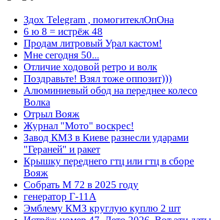
Здох Telegram , помогитеклОпОна
6 ю 8 = истрёж 48
Продам литровый Урал кастом!
Мне сегодня 50...
Отличие ходовой ретро и волк
Поздравьте! Взял тоже оппозит)))
Алюминиевый обод на переднее колесо
Волка
Отрыл Вояж
Журнал "Мото" воскрес!
Завод КМЗ в Киеве разнесли ударами
"Гераней" и ракет
Крышку переднего гтц или гтц в сборе
Вояж
Собрать М 72 в 2025 году
генератор Г-11А
Эмблему КМЗ круглую куплю 2 шт
Истрёж номер 47. Лето 2026. Вот эти даты