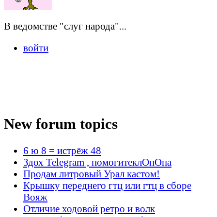
В ведомстве "слуг народа"...
войти
New forum topics
6 ю 8 = истрёж 48
Здох Telegram , помогитеклОпОна
Продам литровый Урал кастом!
Крышку переднего гтц или гтц в сборе
Вояж
Отличие ходовой ретро и волк