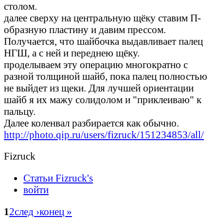
столом.
далее сверху на центральную щёку ставим П-
образную пластину и давим прессом.
Получается, что шайбочка выдавливает палец
НГШ, а с ней и переднею щёку.
проделываем эту операцию многократно с
разной толщиной шайб, пока палец полностью
не выйдет из щеки. Для лучшей ориентации
шайб я их мажу солидолом и "приклеиваю" к
пальцу.
Далее коленвал разбирается как обычно.
http://photo.qip.ru/users/fizruck/151234853/all/
Fizruck
Статьи Fizruck's
войти
1
2
след ›
конец »